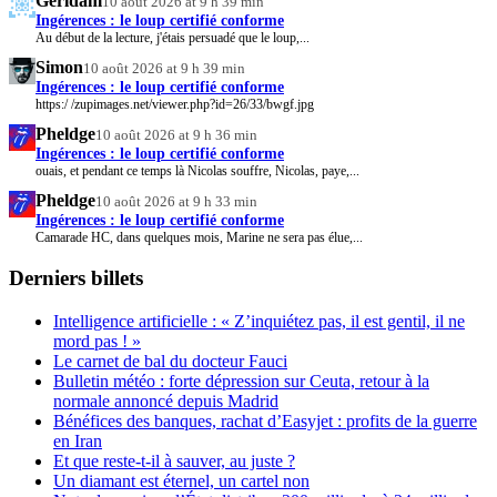
Gerldam
10 août 2026 at 9 h 39 min
Ingérences : le loup certifié conforme
Au début de la lecture, j'étais persuadé que le loup,...
Simon
10 août 2026 at 9 h 39 min
Ingérences : le loup certifié conforme
https:/ /zupimages.net/viewer.php?id=26/33/bwgf.jpg
Pheldge
10 août 2026 at 9 h 36 min
Ingérences : le loup certifié conforme
ouais, et pendant ce temps là Nicolas souffre, Nicolas, paye,...
Pheldge
10 août 2026 at 9 h 33 min
Ingérences : le loup certifié conforme
Camarade HC, dans quelques mois, Marine ne sera pas élue,...
Derniers billets
Intelligence artificielle : « Z’inquiétez pas, il est gentil, il ne
mord pas ! »
Le carnet de bal du docteur Fauci
Bulletin météo : forte dépression sur Ceuta, retour à la
normale annoncé depuis Madrid
Bénéfices des banques, rachat d’Easyjet : profits de la guerre
en Iran
Et que reste-t-il à sauver, au juste ?
Un diamant est éternel, un cartel non