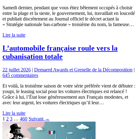
Samedi dernier, pendant que vous étiez bêtement occupés à choisir
entre la plage et la sieste, le gouvernement, lui, travaillait en loucedé
et publiait discrètement au Journal officiel le décret actant la
« Stratégie nationale bas-carbone » troisième du nom, la fameuse…
Lire la suite
L’automobile française roule vers la
cubanisation totale
22 juillet 2026
|
Demaerd Awards et Grenelle de la Décomposition
|
645 commentaires
Et voilà, la troisième saison de votre série préférée vient de débuter :
youpi, le leasing social pour les voitures électriques est relancé !
Grâce à lui, l’État loue généreusement aux Français modestes, et
avec leur argent, les voitures électriques qu’il leur…
Lire la suite
Pagination
1
2
3
…
460
Suivant →
des
publications