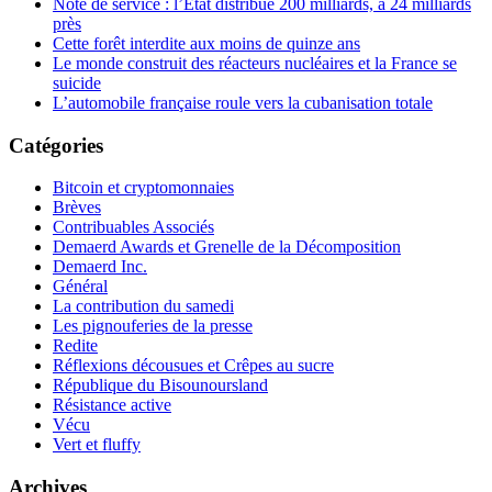
Note de service : l’État distribue 200 milliards, à 24 milliards
près
Cette forêt interdite aux moins de quinze ans
Le monde construit des réacteurs nucléaires et la France se
suicide
L’automobile française roule vers la cubanisation totale
Catégories
Bitcoin et cryptomonnaies
Brèves
Contribuables Associés
Demaerd Awards et Grenelle de la Décomposition
Demaerd Inc.
Général
La contribution du samedi
Les pignouferies de la presse
Redite
Réflexions décousues et Crêpes au sucre
République du Bisounoursland
Résistance active
Vécu
Vert et fluffy
Archives