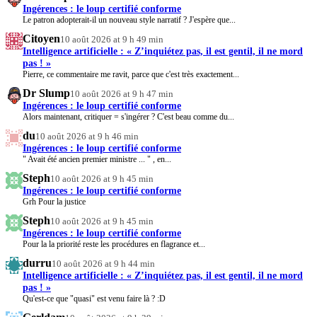
Ingérences : le loup certifié conforme
Le patron adopterait-il un nouveau style narratif ? J'espère que...
Citoyen
10 août 2026 at 9 h 49 min
Intelligence artificielle : « Z’inquiétez pas, il est gentil, il ne mord
pas ! »
Pierre, ce commentaire me ravit, parce que c'est très exactement...
Dr Slump
10 août 2026 at 9 h 47 min
Ingérences : le loup certifié conforme
Alors maintenant, critiquer = s'ingérer ? C'est beau comme du...
du
10 août 2026 at 9 h 46 min
Ingérences : le loup certifié conforme
" Avait été ancien premier ministre ... " , en...
Steph
10 août 2026 at 9 h 45 min
Ingérences : le loup certifié conforme
Grh Pour la justice
Steph
10 août 2026 at 9 h 45 min
Ingérences : le loup certifié conforme
Pour la la priorité reste les procédures en flagrance et...
durru
10 août 2026 at 9 h 44 min
Intelligence artificielle : « Z’inquiétez pas, il est gentil, il ne mord
pas ! »
Qu'est-ce que "quasi" est venu faire là ? :D