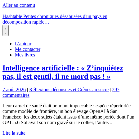
Aller au contenu
Hashtable
Petites chroniques désabusées d'un pays en
décomposition rapide…
Menu
L’auteur
Me contacter
Mes livres
Intelligence artificielle : « Z’inquiétez
pas, il est gentil, il ne mord pas ! »
7 août 2026
|
Réflexions décousues et Crêpes au sucre
|
297
commentaires
Leur carnet de santé était pourtant impeccable : espèce répertoriée
comme modèle de frontière, un bon élevage OpenAI à San
Francisco, les deux sujets étaient issus d’une même portée dont l’un,
GPT-5.6 Sol avait son nom gravé sur le collier, l’autre…
Lire la suite