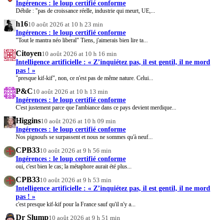
Ingérences : le loup certifié conforme
Débile : "pas de croissance réelle, industrie qui meurt, UE,...
h16
10 août 2026 at 10 h 23 min
Ingérences : le loup certifié conforme
"Tout le mantra néo liberal" Tiens, j'aimerais bien lire ta...
Citoyen
10 août 2026 at 10 h 16 min
Intelligence artificielle : « Z’inquiétez pas, il est gentil, il ne mord
pas ! »
"presque kif-kif", non, ce n'est pas de même nature. Celui...
P&C
10 août 2026 at 10 h 13 min
Ingérences : le loup certifié conforme
C'est justement parce que l'ambiance dans ce pays devient merdique...
Higgins
10 août 2026 at 10 h 09 min
Ingérences : le loup certifié conforme
Nos pignoufs se surpassent et nous ne sommes qu'à neuf...
CPB33
10 août 2026 at 9 h 56 min
Ingérences : le loup certifié conforme
oui, c'est bien le cas; la métaphore aurait été plus...
CPB33
10 août 2026 at 9 h 53 min
Intelligence artificielle : « Z’inquiétez pas, il est gentil, il ne mord
pas ! »
c'est presque kif-kif pour la France sauf qu'il n'y a...
Dr Slump
10 août 2026 at 9 h 51 min