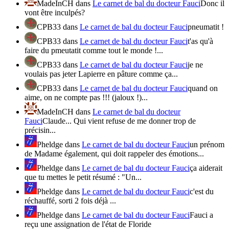
MadeInCH
dans
Le carnet de bal du docteur Fauci
Donc il
vont être inculpés?
CPB33
dans
Le carnet de bal du docteur Fauci
pneumatit !
CPB33
dans
Le carnet de bal du docteur Fauci
t'as qu'à
faire du pmeutatit comme tout le monde !...
CPB33
dans
Le carnet de bal du docteur Fauci
je ne
voulais pas jeter Lapierre en pâture comme ça...
CPB33
dans
Le carnet de bal du docteur Fauci
quand on
aime, on ne compte pas !!! (jaloux !)...
MadeInCH
dans
Le carnet de bal du docteur
Fauci
Claude... Qui vient refuse de me donner trop de
précisin...
Pheldge
dans
Le carnet de bal du docteur Fauci
un prénom
de Madame également, qui doit rappeler des émotions...
Pheldge
dans
Le carnet de bal du docteur Fauci
ça aiderait
que tu mettes le petit résumé : "Un...
Pheldge
dans
Le carnet de bal du docteur Fauci
c'est du
réchauffé, sorti 2 fois déjà ...
Pheldge
dans
Le carnet de bal du docteur Fauci
Fauci a
reçu une assignation de l'état de Floride