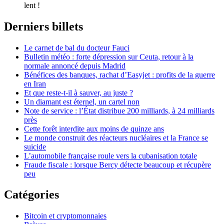
lent !
Derniers billets
Le carnet de bal du docteur Fauci
Bulletin météo : forte dépression sur Ceuta, retour à la
normale annoncé depuis Madrid
Bénéfices des banques, rachat d’Easyjet : profits de la guerre
en Iran
Et que reste-t-il à sauver, au juste ?
Un diamant est éternel, un cartel non
Note de service : l’État distribue 200 milliards, à 24 milliards
près
Cette forêt interdite aux moins de quinze ans
Le monde construit des réacteurs nucléaires et la France se
suicide
L’automobile française roule vers la cubanisation totale
Fraude fiscale : lorsque Bercy détecte beaucoup et récupère
peu
Catégories
Bitcoin et cryptomonnaies