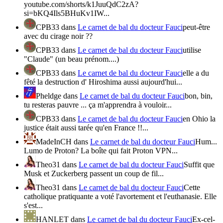
youtube.com/shorts/k1JuuQdC2zA?
si=bKQ4Ils5BHuKv1IW...
CPB33
dans
Le carnet de bal du docteur Fauci
peut-être
avec du cirage noir ??
CPB33
dans
Le carnet de bal du docteur Fauci
utilise
"Claude" (un beau prénom....)
CPB33
dans
Le carnet de bal du docteur Fauci
elle a du
fêté la destruction d' Hiroshima aussi aujourd'hui...
Pheldge
dans
Le carnet de bal du docteur Fauci
bon, bin,
tu resteras pauvre ... ça m'apprendra à vouloir...
CPB33
dans
Le carnet de bal du docteur Fauci
en Ohio la
justice était aussi tarée qu'en France !!...
MadeInCH
dans
Le carnet de bal du docteur Fauci
Hum...
Lumo de Proton? La boîte qui fait Proton VPN...
Theo31
dans
Le carnet de bal du docteur Fauci
Suffit que
Musk et Zuckerberg passent un coup de fil...
Theo31
dans
Le carnet de bal du docteur Fauci
Cette
catholique pratiquante a voté l'avortement et l'euthanasie. Elle
s'est...
HANLET
dans
Le carnet de bal du docteur Fauci
Ex-cel-