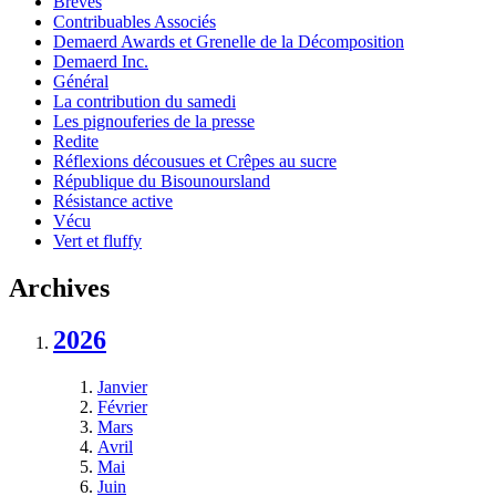
Brèves
Contribuables Associés
Demaerd Awards et Grenelle de la Décomposition
Demaerd Inc.
Général
La contribution du samedi
Les pignouferies de la presse
Redite
Réflexions décousues et Crêpes au sucre
République du Bisounoursland
Résistance active
Vécu
Vert et fluffy
Archives
2026
Janvier
Février
Mars
Avril
Mai
Juin