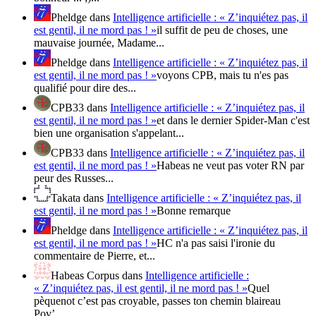
Pheldge
dans
Intelligence artificielle : « Z’inquiétez pas, il
est gentil, il ne mord pas ! »
il suffit de peu de choses, une
mauvaise journée, Madame...
Pheldge
dans
Intelligence artificielle : « Z’inquiétez pas, il
est gentil, il ne mord pas ! »
voyons CPB, mais tu n'es pas
qualifié pour dire des...
CPB33
dans
Intelligence artificielle : « Z’inquiétez pas, il
est gentil, il ne mord pas ! »
et dans le dernier Spider-Man c'est
bien une organisation s'appelant...
CPB33
dans
Intelligence artificielle : « Z’inquiétez pas, il
est gentil, il ne mord pas ! »
Habeas ne veut pas voter RN par
peur des Russes...
Takata
dans
Intelligence artificielle : « Z’inquiétez pas, il
est gentil, il ne mord pas ! »
Bonne remarque
Pheldge
dans
Intelligence artificielle : « Z’inquiétez pas, il
est gentil, il ne mord pas ! »
HC n'a pas saisi l'ironie du
commentaire de Pierre, et...
Habeas Corpus
dans
Intelligence artificielle :
« Z’inquiétez pas, il est gentil, il ne mord pas ! »
Quel
pèquenot c’est pas croyable, passes ton chemin blaireau
Pov’...