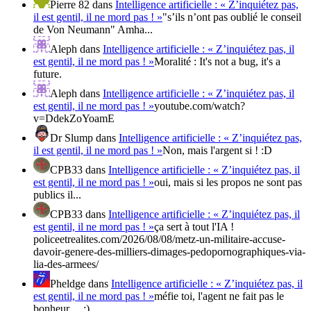
Pierre 82
dans
Intelligence artificielle : « Z’inquiétez pas,
il est gentil, il ne mord pas ! »
"s’ils n’ont pas oublié le conseil
de Von Neumann" Amha...
Aleph
dans
Intelligence artificielle : « Z’inquiétez pas, il
est gentil, il ne mord pas ! »
Moralité : It's not a bug, it's a
future.
Aleph
dans
Intelligence artificielle : « Z’inquiétez pas, il
est gentil, il ne mord pas ! »
youtube.com/watch?
v=DdekZoYoamE
Dr Slump
dans
Intelligence artificielle : « Z’inquiétez pas,
il est gentil, il ne mord pas ! »
Non, mais l'argent si ! :D
CPB33
dans
Intelligence artificielle : « Z’inquiétez pas, il
est gentil, il ne mord pas ! »
oui, mais si les propos ne sont pas
publics il...
CPB33
dans
Intelligence artificielle : « Z’inquiétez pas, il
est gentil, il ne mord pas ! »
ça sert à tout l'IA !
policeetrealites.com/2026/08/08/metz-un-militaire-accuse-
davoir-genere-des-milliers-dimages-pedopornographiques-via-
lia-des-armees/
Pheldge
dans
Intelligence artificielle : « Z’inquiétez pas, il
est gentil, il ne mord pas ! »
méfie toi, l'agent ne fait pas le
bonheur ... ;)...