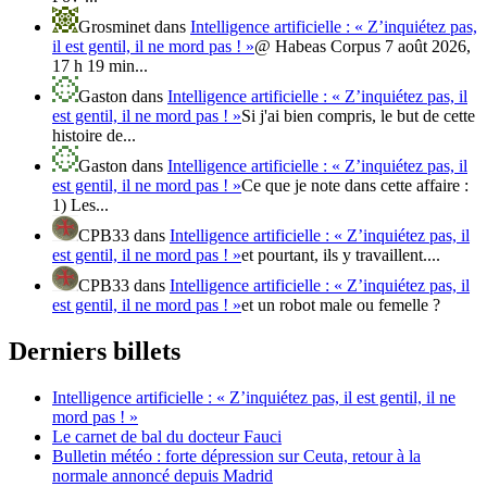
Grosminet
dans
Intelligence artificielle : « Z’inquiétez pas,
il est gentil, il ne mord pas ! »
@ Habeas Corpus 7 août 2026,
17 h 19 min...
Gaston
dans
Intelligence artificielle : « Z’inquiétez pas, il
est gentil, il ne mord pas ! »
Si j'ai bien compris, le but de cette
histoire de...
Gaston
dans
Intelligence artificielle : « Z’inquiétez pas, il
est gentil, il ne mord pas ! »
Ce que je note dans cette affaire :
1) Les...
CPB33
dans
Intelligence artificielle : « Z’inquiétez pas, il
est gentil, il ne mord pas ! »
et pourtant, ils y travaillent....
CPB33
dans
Intelligence artificielle : « Z’inquiétez pas, il
est gentil, il ne mord pas ! »
et un robot male ou femelle ?
Derniers billets
Intelligence artificielle : « Z’inquiétez pas, il est gentil, il ne
mord pas ! »
Le carnet de bal du docteur Fauci
Bulletin météo : forte dépression sur Ceuta, retour à la
normale annoncé depuis Madrid