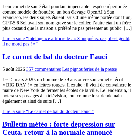
Leur carnet de santé était pourtant impeccable : espèce répertoriée
comme modèle de frontière, un bon élevage OpenAI à San
Francisco, les deux sujets étaient issus d’une même portée dont l’un,
GPT-5.6 Sol avait son nom gravé sur le collier, l’autre étant un frère
plus costaud que la maison a préféré ne pas présenter au public. […]
Lire la suite “Intelligence artificielle : « Z’inquiétez pas, il est gentil,
il ne mord pas ! »”
Le carnet de bal du docteur Fauci
5 août 2026
357 commentaires
Les pignouferies de la presse
Le 15 mars 2020, un homme de 79 ans ouvre son carnet et écrit
« BIG DAY ! » en lettres rouges. Il exulte : il vient de convaincre le
maire de New York de fermer les écoles de la ville. Le lendemain, il
notera ses passages à la télévision, tout comme le surlendemain
également et ainsi de suite […]
Lire la suite “Le carnet de bal du docteur Fauci”
Bulletin météo : forte dépression sur
Ceuta, retour à la normale annoncé