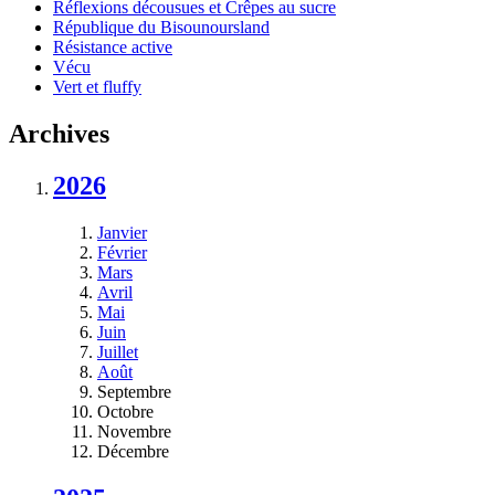
Réflexions décousues et Crêpes au sucre
République du Bisounoursland
Résistance active
Vécu
Vert et fluffy
Archives
2026
Janvier
Février
Mars
Avril
Mai
Juin
Juillet
Août
Septembre
Octobre
Novembre
Décembre