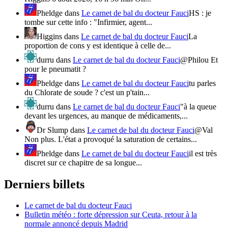
Pheldge
dans
Le carnet de bal du docteur Fauci
HS : je
tombe sur cette info : "Infirmier, agent...
Higgins
dans
Le carnet de bal du docteur Fauci
La
proportion de cons y est identique à celle de...
durru
dans
Le carnet de bal du docteur Fauci
@Philou Et
pour le pneumatit ?
Pheldge
dans
Le carnet de bal du docteur Fauci
tu parles
du Chlorate de soude ? c'est un p'tain...
durru
dans
Le carnet de bal du docteur Fauci
"à la queue
devant les urgences, au manque de médicaments,...
Dr Slump
dans
Le carnet de bal du docteur Fauci
@Val
Non plus. L'état a provoqué la saturation de certains...
Pheldge
dans
Le carnet de bal du docteur Fauci
il est très
discret sur ce chapitre de sa longue...
Derniers billets
Le carnet de bal du docteur Fauci
Bulletin météo : forte dépression sur Ceuta, retour à la
normale annoncé depuis Madrid