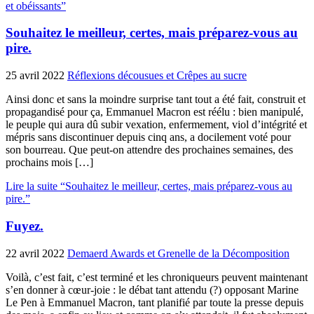
et obéissants”
Souhaitez le meilleur, certes, mais préparez-vous au
pire.
25 avril 2022
Réflexions décousues et Crêpes au sucre
Ainsi donc et sans la moindre surprise tant tout a été fait, construit et
propagandisé pour ça, Emmanuel Macron est réélu : bien manipulé,
le peuple qui aura dû subir vexation, enfermement, viol d’intégrité et
mépris sans discontinuer depuis cinq ans, a docilement voté pour
son bourreau. Que peut-on attendre des prochaines semaines, des
prochains mois […]
Lire la suite “Souhaitez le meilleur, certes, mais préparez-vous au
pire.”
Fuyez.
22 avril 2022
Demaerd Awards et Grenelle de la Décomposition
Voilà, c’est fait, c’est terminé et les chroniqueurs peuvent maintenant
s’en donner à cœur-joie : le débat tant attendu (?) opposant Marine
Le Pen à Emmanuel Macron, tant planifié par toute la presse depuis