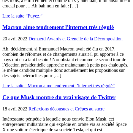
des mois, a enfin eu lieu et comme on s’y attendait, il fut absolument
crucial pour … Ah bah non en fait : […]
Lire la suite “Fuyez.”
Macron aime tendrement l’internet très régulé
20 avril 2022
Demaerd Awards et Grenelle de la Décomposition
Ah, décidément, si Emmanuel Macron avait été élu en 2017,
combien de réformes et de changements aurait-il pu apporter à ce
pays qui en a tant besoin ! Nonobstant et comme le second tour de
l’élection présidentielle approche maintenant à petits pas chaloupés,
le même candidat multiplie donc actuellement les propositions sur
des sujets hétéroclites pour […]
Lire la suite “Macron aime tendrement l’internet très régulé”
Ce que Musk montre du vrai visage de Twitter
18 avril 2022
Réflexions décousues et Crêpes au sucre
Intéressante péripétie à laquelle nous convie Elon Musk, cet
entrepreneur milliardaire qui expédie en orbite via sa société Space-
X une voiture électrique de sa société Tesla, et qui est