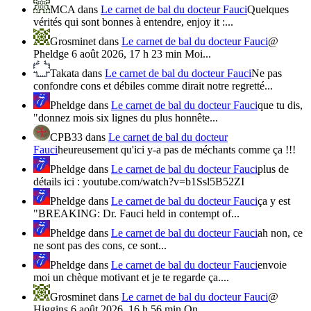
MCA
dans
Le carnet de bal du docteur Fauci
Quelques
vérités qui sont bonnes à entendre, enjoy it :...
Grosminet
dans
Le carnet de bal du docteur Fauci
@
Pheldge 6 août 2026, 17 h 23 min Moi...
Takata
dans
Le carnet de bal du docteur Fauci
Ne pas
confondre cons et débiles comme dirait notre regretté...
Pheldge
dans
Le carnet de bal du docteur Fauci
que tu dis,
"donnez mois six lignes du plus honnête...
CPB33
dans
Le carnet de bal du docteur
Fauci
heureusement qu'ici y-a pas de méchants comme ça !!!
Pheldge
dans
Le carnet de bal du docteur Fauci
plus de
détails ici : youtube.com/watch?v=b1Ssl5B52ZI
Pheldge
dans
Le carnet de bal du docteur Fauci
ça y est
"BREAKING: Dr. Fauci held in contempt of...
Pheldge
dans
Le carnet de bal du docteur Fauci
ah non, ce
ne sont pas des cons, ce sont...
Pheldge
dans
Le carnet de bal du docteur Fauci
envoie
moi un chèque motivant et je te regarde ça....
Grosminet
dans
Le carnet de bal du docteur Fauci
@
Higgins 6 août 2026, 16 h 56 min On...