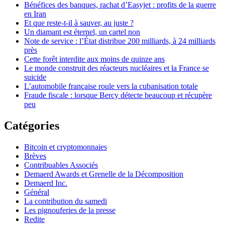
Bénéfices des banques, rachat d’Easyjet : profits de la guerre
en Iran
Et que reste-t-il à sauver, au juste ?
Un diamant est éternel, un cartel non
Note de service : l’État distribue 200 milliards, à 24 milliards
près
Cette forêt interdite aux moins de quinze ans
Le monde construit des réacteurs nucléaires et la France se
suicide
L’automobile française roule vers la cubanisation totale
Fraude fiscale : lorsque Bercy détecte beaucoup et récupère
peu
Catégories
Bitcoin et cryptomonnaies
Brèves
Contribuables Associés
Demaerd Awards et Grenelle de la Décomposition
Demaerd Inc.
Général
La contribution du samedi
Les pignouferies de la presse
Redite