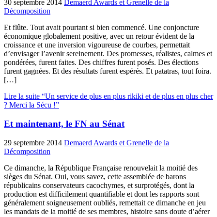
30 septembre 2014
Demaerd Awards et Grenelle de la
Décomposition
Et flûte. Tout avait pourtant si bien commencé. Une conjoncture
économique globalement positive, avec un retour évident de la
croissance et une inversion vigoureuse de courbes, permettait
d’envisager l’avenir sereinement. Des promesses, réalistes, calmes et
pondérées, furent faites. Des chiffres furent posés. Des élections
furent gagnées. Et des résultats furent espérés. Et patatras, tout foira.
[…]
Lire la suite “Un service de plus en plus rikiki et de plus en plus cher
? Merci la Sécu !”
Et maintenant, le FN au Sénat
29 septembre 2014
Demaerd Awards et Grenelle de la
Décomposition
Ce dimanche, la République Française renouvelait la moitié des
sièges du Sénat. Oui, vous savez, cette assemblée de barons
républicains conservateurs cacochymes, et surprotégés, dont la
production est difficilement quantifiable et dont les rapports sont
généralement soigneusement oubliés, remettait ce dimanche en jeu
les mandats de la moitié de ses membres, histoire sans doute d’aérer