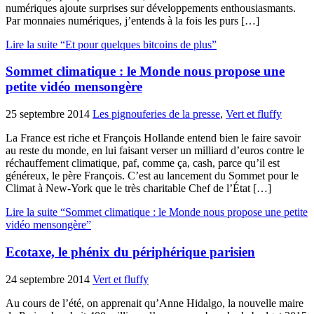
numériques ajoute surprises sur développements enthousiasmants.
Par monnaies numériques, j’entends à la fois les purs […]
Lire la suite “Et pour quelques bitcoins de plus”
Sommet climatique : le Monde nous propose une
petite vidéo mensongère
25 septembre 2014
Les pignouferies de la presse
,
Vert et fluffy
La France est riche et François Hollande entend bien le faire savoir
au reste du monde, en lui faisant verser un milliard d’euros contre le
réchauffement climatique, paf, comme ça, cash, parce qu’il est
généreux, le père François. C’est au lancement du Sommet pour le
Climat à New-York que le très charitable Chef de l’État […]
Lire la suite “Sommet climatique : le Monde nous propose une petite
vidéo mensongère”
Ecotaxe, le phénix du périphérique parisien
24 septembre 2014
Vert et fluffy
Au cours de l’été, on apprenait qu’Anne Hidalgo, la nouvelle maire