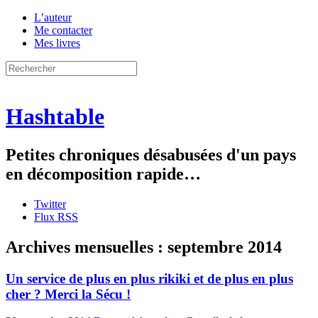
L’auteur
Me contacter
Mes livres
Hashtable
Petites chroniques désabusées d'un pays
en décomposition rapide…
Twitter
Flux RSS
Archives mensuelles :
septembre 2014
Un service de plus en plus rikiki et de plus en plus
cher ? Merci la Sécu !