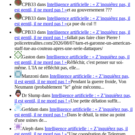
CPB33
dans
Intelligence artificielle : « Z’inquiétez pas, il
est gentil, il ne mord pas ! »
et au gouvernement ???
CPB33
dans
Intelligence artificielle : « Z’inquiétez pas, il
est gentil, il ne mord pas ! »
ça pue du cul !!
CPB33
dans
Intelligence artificielle : « Z’inquiétez pas, il
est gentil, il ne mord pas ! »
fallait pas faire chier Pierre !
policeetrealites.com/2026/08/07/tarn-et-garonne-un-american-
staff-tue-au-couteau-apres-une-serie-dattaques/
Gaston
dans
Intelligence artificielle : « Z’inquiétez pas, il
est gentil, il ne mord pas ! »
Réfléchir, c'est penser sur soi-
même. L'IA ne réfléchit pas, elle...
Manzoni
dans
Intelligence artificielle : « Z’inquiétez pas,
il est gentil, il ne mord pas ! »
Pendant la guerre froide, Von
Neumann (probablement "le" génie méconnu...
Dr Slump
dans
Intelligence artificielle : « Z’inquiétez pas,
il est gentil, il ne mord pas ! »
Une petite délation suffit...
Gerldam
dans
Intelligence artificielle : « Z’inquiétez pas, il
est gentil, il ne mord pas ! »
Dans le détail, la mise au point
d'une usines de...
Aleph
dans
Intelligence artificielle : « Z’inquiétez pas, il
est gentil, il ne mord pas ! »
"Une coopération de Telegram