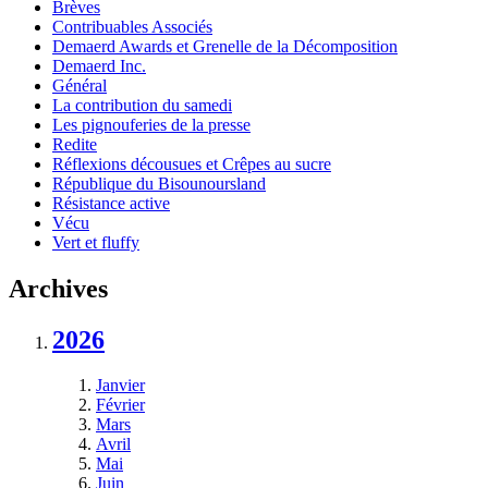
Brèves
Contribuables Associés
Demaerd Awards et Grenelle de la Décomposition
Demaerd Inc.
Général
La contribution du samedi
Les pignouferies de la presse
Redite
Réflexions décousues et Crêpes au sucre
République du Bisounoursland
Résistance active
Vécu
Vert et fluffy
Archives
2026
Janvier
Février
Mars
Avril
Mai
Juin