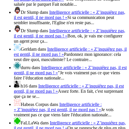
saluée par le parquet Fait notable...
Dr Slump
dans
Intelligence artificielle : « Z’inquiétez pas,
il est gentil, il ne mord pas ! »
Si sa communication peut
sembler insuffisante, l'Eglise n'en reste pas...
Dr Slump
dans
Intelligence artificielle : « Z’inquiétez pas,
il est gentil, il ne mord pas ! »
Bon, ok, je vais me configurer
un agent pour ça...
Gerldam
dans
Intelligence artificielle : « Z’inquiétez pas, il
est gentil, il ne mord pas ! »
Pardonnez mon ignorance: cela
veut dire quoi, masculiniste? Le contraire...
durru
dans
Intelligence artificielle : « Z’inquiétez pas, il est
gentil, il ne mord pas ! »
"Je vois vraiment pas ce que viens
faire l’éducation nationale...
h16
dans
Intelligence artificielle : « Z’inquiétez pas, il est
gentil, il ne mord pas ! »
Assez forte. En fait, c'est surprenant
que ça ne se...
Habeas Corpus
dans
Intelligence artificielle :
« Z’inquiétez pas, il est gentil, il ne mord pas ! »
Je vois
vraiment pas ce que viens faire l'éducation nationale...
FaLLaWa
dans
Intelligence artificielle : « Z’inquiétez pas,
il est gentil, il ne mord pas ! »
On se rapproche de plus en plus