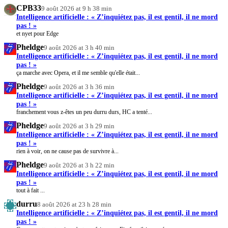
CPB33
9 août 2026 at 9 h 38 min
Intelligence artificielle : « Z’inquiétez pas, il est gentil, il ne mord
pas ! »
et nyet pour Edge
Pheldge
9 août 2026 at 3 h 40 min
Intelligence artificielle : « Z’inquiétez pas, il est gentil, il ne mord
pas ! »
ça marche avec Opera, et il me semble qu'elle était...
Pheldge
9 août 2026 at 3 h 36 min
Intelligence artificielle : « Z’inquiétez pas, il est gentil, il ne mord
pas ! »
franchement vous z-êtes un peu durru durs, HC a tenté...
Pheldge
9 août 2026 at 3 h 29 min
Intelligence artificielle : « Z’inquiétez pas, il est gentil, il ne mord
pas ! »
rien à voir, on ne cause pas de survivre à...
Pheldge
9 août 2026 at 3 h 22 min
Intelligence artificielle : « Z’inquiétez pas, il est gentil, il ne mord
pas ! »
tout à fait ...
durru
8 août 2026 at 23 h 28 min
Intelligence artificielle : « Z’inquiétez pas, il est gentil, il ne mord
pas ! »