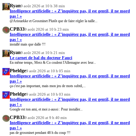
Ryan
9 août 2026 at 10 h 38 min
Intelligence artificielle : « Z’inquiétez pas, il est gentil, il ne mord
pas ! »
@Aristarkke et Grosminet Plutôt que de faire régler la taille...
CPB33
9 août 2026 at 10 h 23 min
Intelligence artificielle : « Z’inquiétez pas, il est gentil, il ne mord
pas ! »
installé mais que dalle !!!
Ryan
9 août 2026 at 10 h 21 min
Le carnet de bal du docteur Fauci
En même temps, Merz & Co coulent l'Allemagne avec leur...
Pheldge
9 août 2026 at 10 h 05 min
Intelligence artificielle : « Z’inquiétez pas, il est gentil, il ne mord
pas ! »
ça c'est pas important, mais mon jeu de mots subtil,...
Pheldge
9 août 2026 at 10 h 03 min
Intelligence artificielle : « Z’inquiétez pas, il est gentil, il ne mord
pas ! »
Google est ton ami, et moi z-aussi : Pour installer...
CPB33
9 août 2026 at 9 h 40 min
Intelligence artificielle : « Z’inquiétez pas, il est gentil, il ne mord
pas ! »
pas de grosminet pendant 48 h du coup !!!