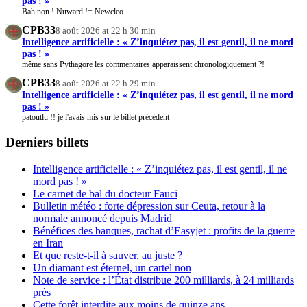
pas ! »
Bah non ! Nuward != Newcleo
CPB33
8 août 2026 at 22 h 30 min
Intelligence artificielle : « Z’inquiétez pas, il est gentil, il ne mord
pas ! »
même sans Pythagore les commentaires apparaissent chronologiquement ?!
CPB33
8 août 2026 at 22 h 29 min
Intelligence artificielle : « Z’inquiétez pas, il est gentil, il ne mord
pas ! »
patoutlu !! je l'avais mis sur le billet précédent
Derniers billets
Intelligence artificielle : « Z’inquiétez pas, il est gentil, il ne
mord pas ! »
Le carnet de bal du docteur Fauci
Bulletin météo : forte dépression sur Ceuta, retour à la
normale annoncé depuis Madrid
Bénéfices des banques, rachat d’Easyjet : profits de la guerre
en Iran
Et que reste-t-il à sauver, au juste ?
Un diamant est éternel, un cartel non
Note de service : l’État distribue 200 milliards, à 24 milliards
près
Cette forêt interdite aux moins de quinze ans