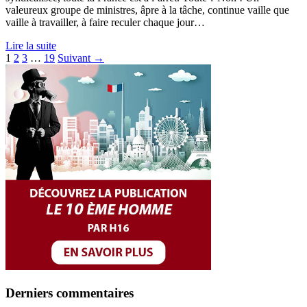
valeureux groupe de ministres, âpre à la tâche, continue vaille que
vaille à travailler, à faire reculer chaque jour…
Lire la suite
Pagination
1
2
3
…
19
Suivant →
des
publications
Derniers commentaires