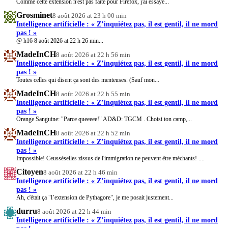
Comme cette extension n'est pas faite pour Firefox, j'ai essayé...
Grosminet
8 août 2026 at 23 h 00 min
Intelligence artificielle : « Z’inquiétez pas, il est gentil, il ne mord
pas ! »
@ h16 8 août 2026 at 22 h 26 min...
MadeInCH
8 août 2026 at 22 h 56 min
Intelligence artificielle : « Z’inquiétez pas, il est gentil, il ne mord
pas ! »
Toutes celles qui disent ça sont des menteuses. (Sauf mon...
MadeInCH
8 août 2026 at 22 h 55 min
Intelligence artificielle : « Z’inquiétez pas, il est gentil, il ne mord
pas ! »
Orange Sanguine: "Parce queeeee!" AD&D: TGCM . Choisi ton camp,...
MadeInCH
8 août 2026 at 22 h 52 min
Intelligence artificielle : « Z’inquiétez pas, il est gentil, il ne mord
pas ! »
Impossible! Ceusséselles zissus de l'immigration ne peuvent être méchants! ....
Citoyen
8 août 2026 at 22 h 46 min
Intelligence artificielle : « Z’inquiétez pas, il est gentil, il ne mord
pas ! »
Ah, c'était ça "l’extension de Pythagore", je me posait justement...
durru
8 août 2026 at 22 h 44 min
Intelligence artificielle : « Z’inquiétez pas, il est gentil, il ne mord