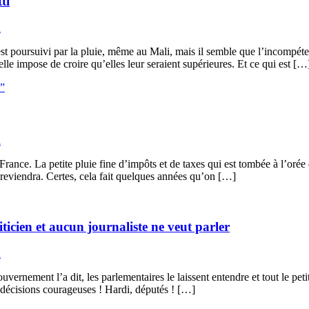
ti
n
est poursuivi par la pluie, même au Mali, mais il semble que l’incomp
 impose de croire qu’elles leur seraient supérieures. Et ce qui est […
i”
n
nce. La petite pluie fine d’impôts et de taxes qui est tombée à l’orée 
 reviendra. Certes, cela fait quelques années qu’on […]
ticien et aucun journaliste ne veut parler
n
le gouvernement l’a dit, les parlementaires le laissent entendre et tout l
 décisions courageuses ! Hardi, députés ! […]