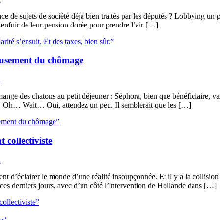
e de sujets de société déjà bien traités par les députés ? Lobbying un p
enfuir de leur pension dorée pour prendre l’air […]
arité s’ensuit. Et des taxes, bien sûr.”
ageusement du chômage
n
i mange des chatons au petit déjeuner : Séphora, bien que bénéficiaire, 
oi ! Oh… Wait… Oui, attendez un peu. Il semblerait que les […]
eusement du chômage”
 collectiviste
n
ent d’éclairer le monde d’une réalité insoupçonnée. Et il y a la collisio
s, ces derniers jours, avec d’un côté l’intervention de Hollande dans […]
ollectiviste”