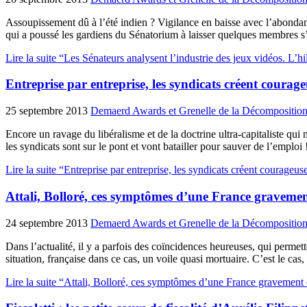
Assoupissement dû à l’été indien ? Vigilance en baisse avec l’abondanc
qui a poussé les gardiens du Sénatorium à laisser quelques membres s’
Lire la suite “Les Sénateurs analysent l’industrie des jeux vidéos. L’hil
Entreprise par entreprise, les syndicats créent cour
25 septembre 2013
Demaerd Awards et Grenelle de la Décompositio
Encore un ravage du libéralisme et de la doctrine ultra-capitaliste qu
les syndicats sont sur le pont et vont batailler pour sauver de l’empl
Lire la suite “Entreprise par entreprise, les syndicats créent courag
Attali, Bolloré, ces symptômes d’une France gravement
24 septembre 2013
Demaerd Awards et Grenelle de la Décompositio
Dans l’actualité, il y a parfois des coïncidences heureuses, qui permett
situation, française dans ce cas, un voile quasi mortuaire. C’est le ca
Lire la suite “Attali, Bolloré, ces symptômes d’une France gravement c