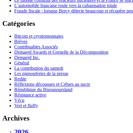
Le monde construit des réacteurs nucléaires et la France se suic
L’automobile française roule vers la cubanisation totale
Fraude fiscale : lorsque Bercy détecte beaucoup et récupère pe
Catégories
Bitcoin et cryptomonnaies
Brèves
Contribuables Associés
Demaerd Awards et Grenelle de la Décomposition
Demaerd Inc.
Général
La contribution du samedi
Les pignouferies de la presse
Redite
Réflexions décousues et Crêpes au sucre
République du Bisounoursland
Résistance active
Vécu
Vert et fluffy
Archives
2026