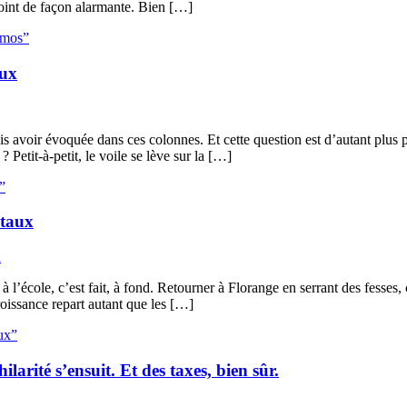
e point de façon alarmante. Bien […]
almos”
eux
ois avoir évoquée dans ces colonnes. Et cette question est d’autant plu
 Petit-à-petit, le voile se lève sur la […]
”
étaux
n
à l’école, c’est fait, à fond. Retourner à Florange en serrant des fesses, 
croissance repart autant que les […]
aux”
larité s’ensuit. Et des taxes, bien sûr.
n