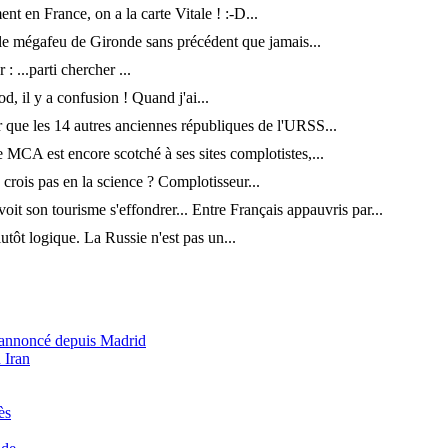
t en France, on a la carte Vitale ! :-D...
e mégafeu de Gironde sans précédent que jamais...
 : ...parti chercher ...
d, il y a confusion ! Quand j'ai...
r que les 14 autres anciennes républiques de l'URSS...
MCA est encore scotché à ses sites complotistes,...
crois pas en la science ? Complotisseur...
oit son tourisme s'effondrer... Entre Français appauvris par...
lutôt logique. La Russie n'est pas un...
e annoncé depuis Madrid
 Iran
ès