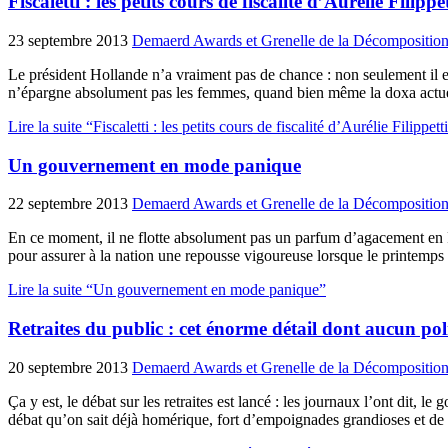
Fiscaletti : les petits cours de fiscalité d’Aurélie Filippet
23 septembre 2013
Demaerd Awards et Grenelle de la Décompositio
Le président Hollande n’a vraiment pas de chance : non seulement il 
n’épargne absolument pas les femmes, quand bien même la doxa actuelle
Lire la suite “Fiscaletti : les petits cours de fiscalité d’Aurélie Filippett
Un gouvernement en mode panique
22 septembre 2013
Demaerd Awards et Grenelle de la Décompositio
En ce moment, il ne flotte absolument pas un parfum d’agacement en Fra
pour assurer à la nation une repousse vigoureuse lorsque le printemps
Lire la suite “Un gouvernement en mode panique”
Retraites du public : cet énorme détail dont aucun poli
20 septembre 2013
Demaerd Awards et Grenelle de la Décompositio
Ça y est, le débat sur les retraites est lancé : les journaux l’ont dit, 
débat qu’on sait déjà homérique, fort d’empoignades grandioses et de