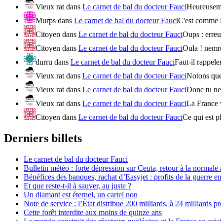
Vieux rat
dans
Le carnet de bal du docteur Fauci
Heureusemen
Murps
dans
Le carnet de bal du docteur Fauci
C'est comme l
Citoyen
dans
Le carnet de bal du docteur Fauci
Oups : erreur
Citoyen
dans
Le carnet de bal du docteur Fauci
Oula ! nemro
durru
dans
Le carnet de bal du docteur Fauci
Faut-il rappele
Vieux rat
dans
Le carnet de bal du docteur Fauci
Notons que 
Vieux rat
dans
Le carnet de bal du docteur Fauci
Donc tu ne 
Vieux rat
dans
Le carnet de bal du docteur Fauci
La France v
Citoyen
dans
Le carnet de bal du docteur Fauci
Ce qui est p
Derniers billets
Le carnet de bal du docteur Fauci
Bulletin météo : forte dépression sur Ceuta, retour à la normal
Bénéfices des banques, rachat d’Easyjet : profits de la guerre en
Et que reste-t-il à sauver, au juste ?
Un diamant est éternel, un cartel non
Note de service : l’État distribue 200 milliards, à 24 milliards pr
Cette forêt interdite aux moins de quinze ans