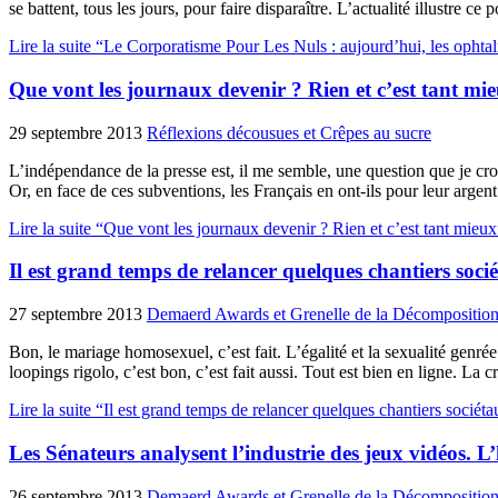
se battent, tous les jours, pour faire disparaître. L’actualité illustre c
Lire la suite “Le Corporatisme Pour Les Nuls : aujourd’hui, les opht
Que vont les journaux devenir ? Rien et c’est tant mi
29 septembre 2013
Réflexions décousues et Crêpes au sucre
L’indépendance de la presse est, il me semble, une question que je cr
Or, en face de ces subventions, les Français en ont-ils pour leur argent ?
Lire la suite “Que vont les journaux devenir ? Rien et c’est tant mieux
Il est grand temps de relancer quelques chantiers soci
27 septembre 2013
Demaerd Awards et Grenelle de la Décompositio
Bon, le mariage homosexuel, c’est fait. L’égalité et la sexualité genrée 
loopings rigolo, c’est bon, c’est fait aussi. Tout est bien en ligne. La 
Lire la suite “Il est grand temps de relancer quelques chantiers sociét
Les Sénateurs analysent l’industrie des jeux vidéos. L’hi
26 septembre 2013
Demaerd Awards et Grenelle de la Décompositio