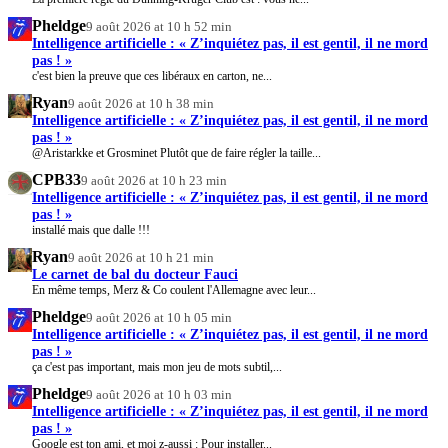
Pheldge
9 août 2026 at 10 h 52 min
Intelligence artificielle : « Z’inquiétez pas, il est gentil, il ne mord
pas ! »
c'est bien la preuve que ces libéraux en carton, ne...
Ryan
9 août 2026 at 10 h 38 min
Intelligence artificielle : « Z’inquiétez pas, il est gentil, il ne mord
pas ! »
@Aristarkke et Grosminet Plutôt que de faire régler la taille...
CPB33
9 août 2026 at 10 h 23 min
Intelligence artificielle : « Z’inquiétez pas, il est gentil, il ne mord
pas ! »
installé mais que dalle !!!
Ryan
9 août 2026 at 10 h 21 min
Le carnet de bal du docteur Fauci
En même temps, Merz & Co coulent l'Allemagne avec leur...
Pheldge
9 août 2026 at 10 h 05 min
Intelligence artificielle : « Z’inquiétez pas, il est gentil, il ne mord
pas ! »
ça c'est pas important, mais mon jeu de mots subtil,...
Pheldge
9 août 2026 at 10 h 03 min
Intelligence artificielle : « Z’inquiétez pas, il est gentil, il ne mord
pas ! »
Google est ton ami, et moi z-aussi : Pour installer...