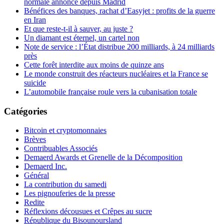
normale annoncé depuis Madrid
Bénéfices des banques, rachat d’Easyjet : profits de la guerre
en Iran
Et que reste-t-il à sauver, au juste ?
Un diamant est éternel, un cartel non
Note de service : l’État distribue 200 milliards, à 24 milliards
près
Cette forêt interdite aux moins de quinze ans
Le monde construit des réacteurs nucléaires et la France se
suicide
L’automobile française roule vers la cubanisation totale
Catégories
Bitcoin et cryptomonnaies
Brèves
Contribuables Associés
Demaerd Awards et Grenelle de la Décomposition
Demaerd Inc.
Général
La contribution du samedi
Les pignouferies de la presse
Redite
Réflexions décousues et Crêpes au sucre
République du Bisounoursland