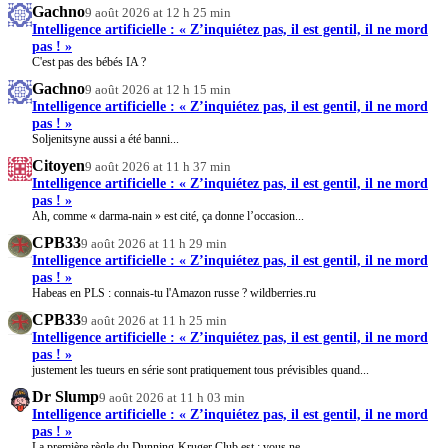
Gachno
9 août 2026 at 12 h 25 min
Intelligence artificielle : « Z’inquiétez pas, il est gentil, il ne mord
pas ! »
C'est pas des bébés IA ?
Gachno
9 août 2026 at 12 h 15 min
Intelligence artificielle : « Z’inquiétez pas, il est gentil, il ne mord
pas ! »
Soljenitsyne aussi a été banni...
Citoyen
9 août 2026 at 11 h 37 min
Intelligence artificielle : « Z’inquiétez pas, il est gentil, il ne mord
pas ! »
Ah, comme « darma-nain » est cité, ça donne l’occasion...
CPB33
9 août 2026 at 11 h 29 min
Intelligence artificielle : « Z’inquiétez pas, il est gentil, il ne mord
pas ! »
Habeas en PLS : connais-tu l'Amazon russe ? wildberries.ru
CPB33
9 août 2026 at 11 h 25 min
Intelligence artificielle : « Z’inquiétez pas, il est gentil, il ne mord
pas ! »
justement les tueurs en série sont pratiquement tous prévisibles quand...
Dr Slump
9 août 2026 at 11 h 03 min
Intelligence artificielle : « Z’inquiétez pas, il est gentil, il ne mord
pas ! »
La première règle du Dunning-Kruger Club est : vous ne...