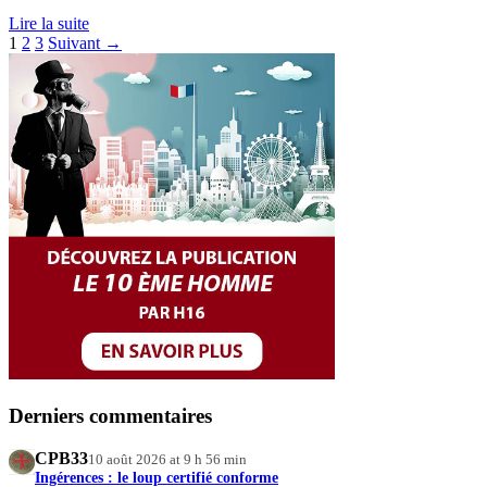
Lire la suite
Pagination
1
2
3
Suivant →
des
publications
Derniers commentaires
CPB33
10 août 2026 at 9 h 56 min
Ingérences : le loup certifié conforme