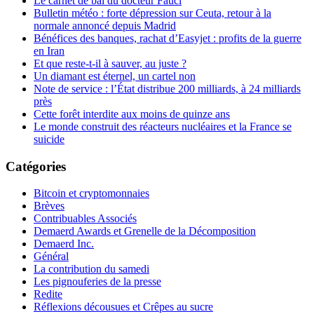
Le carnet de bal du docteur Fauci
Bulletin météo : forte dépression sur Ceuta, retour à la
normale annoncé depuis Madrid
Bénéfices des banques, rachat d’Easyjet : profits de la guerre
en Iran
Et que reste-t-il à sauver, au juste ?
Un diamant est éternel, un cartel non
Note de service : l’État distribue 200 milliards, à 24 milliards
près
Cette forêt interdite aux moins de quinze ans
Le monde construit des réacteurs nucléaires et la France se
suicide
Catégories
Bitcoin et cryptomonnaies
Brèves
Contribuables Associés
Demaerd Awards et Grenelle de la Décomposition
Demaerd Inc.
Général
La contribution du samedi
Les pignouferies de la presse
Redite
Réflexions décousues et Crêpes au sucre