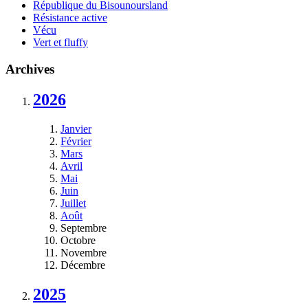
République du Bisounoursland
Résistance active
Vécu
Vert et fluffy
Archives
2026
Janvier
Février
Mars
Avril
Mai
Juin
Juillet
Août
Septembre
Octobre
Novembre
Décembre
2025