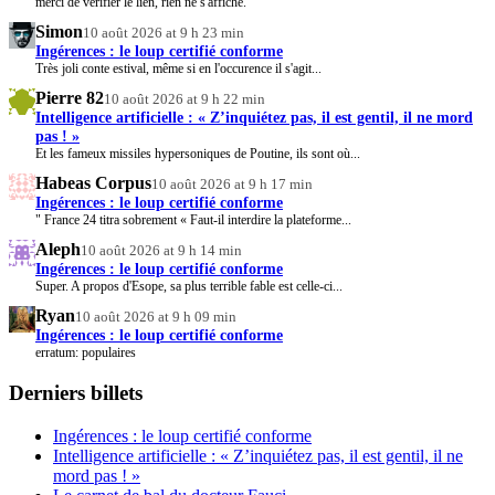
merci de vérifier le lien, rien ne s'affiche.
Simon
10 août 2026 at 9 h 23 min
Ingérences : le loup certifié conforme
Très joli conte estival, même si en l'occurence il s'agit...
Pierre 82
10 août 2026 at 9 h 22 min
Intelligence artificielle : « Z’inquiétez pas, il est gentil, il ne mord
pas ! »
Et les fameux missiles hypersoniques de Poutine, ils sont où...
Habeas Corpus
10 août 2026 at 9 h 17 min
Ingérences : le loup certifié conforme
" France 24 titra sobrement « Faut-il interdire la plateforme...
Aleph
10 août 2026 at 9 h 14 min
Ingérences : le loup certifié conforme
Super. A propos d'Esope, sa plus terrible fable est celle-ci...
Ryan
10 août 2026 at 9 h 09 min
Ingérences : le loup certifié conforme
erratum: populaires
Derniers billets
Ingérences : le loup certifié conforme
Intelligence artificielle : « Z’inquiétez pas, il est gentil, il ne
mord pas ! »