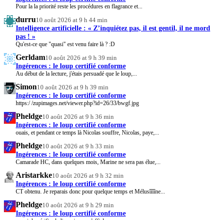
Pour la la priorité reste les procédures en flagrance et...
durru
10 août 2026 at 9 h 44 min
Intelligence artificielle : « Z’inquiétez pas, il est gentil, il ne mord
pas ! »
Qu'est-ce que "quasi" est venu faire là ? :D
Gerldam
10 août 2026 at 9 h 39 min
Ingérences : le loup certifié conforme
Au début de la lecture, j'étais persuadé que le loup,...
Simon
10 août 2026 at 9 h 39 min
Ingérences : le loup certifié conforme
https:/ /zupimages.net/viewer.php?id=26/33/bwgf.jpg
Pheldge
10 août 2026 at 9 h 36 min
Ingérences : le loup certifié conforme
ouais, et pendant ce temps là Nicolas souffre, Nicolas, paye,...
Pheldge
10 août 2026 at 9 h 33 min
Ingérences : le loup certifié conforme
Camarade HC, dans quelques mois, Marine ne sera pas élue,...
Aristarkke
10 août 2026 at 9 h 32 min
Ingérences : le loup certifié conforme
CT obtenu. Je reparais donc pour quelque temps et Mélusîîîîne...
Pheldge
10 août 2026 at 9 h 29 min
Ingérences : le loup certifié conforme