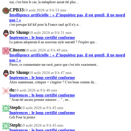
oui, c'est bien le cas; la métaphore aurait été plus...
CPB33
10 août 2026 at 9 h 53 min
Intelligence artificielle : « Z’inquiétez pas, il est gentil, il ne mord
pas ! »
c'est presque kif-kif pour la France sauf qu'il n'y a...
Dr Slump
10 août 2026 at 9 h 51 min
Ingérences : le loup certifié conforme
Le patron adopterait-il un nouveau style narratif ? J'espère que...
Citoyen
10 août 2026 at 9 h 49 min
Intelligence artificielle : « Z’inquiétez pas, il est gentil, il ne mord
pas ! »
Pierre, ce commentaire me ravit, parce que c'est très exactement...
Dr Slump
10 août 2026 at 9 h 47 min
Ingérences : le loup certifié conforme
Alors maintenant, critiquer = s'ingérer ? C'est beau comme du...
du
10 août 2026 at 9 h 46 min
Ingérences : le loup certifié conforme
" Avait été ancien premier ministre ... " , en...
Steph
10 août 2026 at 9 h 45 min
Ingérences : le loup certifié conforme
Grh Pour la justice
Steph
10 août 2026 at 9 h 45 min
Ingérences : le loup certifié conforme