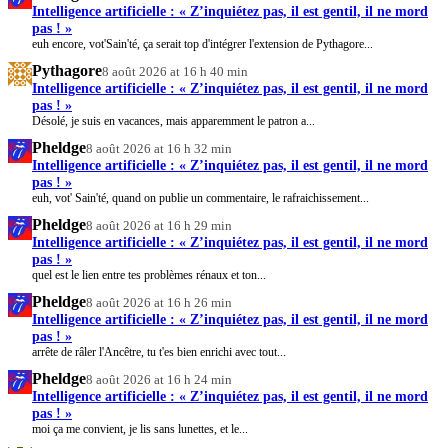
Intelligence artificielle : « Z’inquiétez pas, il est gentil, il ne mord
pas ! »
euh encore, vot'Sain'té, ça serait top d'intégrer l'extension de Pythagore...
Pythagore
8 août 2026 at 16 h 40 min
Intelligence artificielle : « Z’inquiétez pas, il est gentil, il ne mord
pas ! »
Désolé, je suis en vacances, mais apparemment le patron a...
Pheldge
8 août 2026 at 16 h 32 min
Intelligence artificielle : « Z’inquiétez pas, il est gentil, il ne mord
pas ! »
euh, vot' Sain'té, quand on publie un commentaire, le rafraichissement...
Pheldge
8 août 2026 at 16 h 29 min
Intelligence artificielle : « Z’inquiétez pas, il est gentil, il ne mord
pas ! »
quel est le lien entre tes problèmes rénaux et ton...
Pheldge
8 août 2026 at 16 h 26 min
Intelligence artificielle : « Z’inquiétez pas, il est gentil, il ne mord
pas ! »
arrête de râler l'Ancêtre, tu t'es bien enrichi avec tout...
Pheldge
8 août 2026 at 16 h 24 min
Intelligence artificielle : « Z’inquiétez pas, il est gentil, il ne mord
pas ! »
moi ça me convient, je lis sans lunettes, et le...