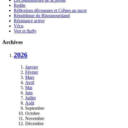
Les pignouferies de la presse
Redite
Réflexions décousues et Crêpes au sucre
République du Bisounoursland
Résistance active
Vécu
Vert et fluffy
Archives
2026
Janvier
Février
Mars
Avril
Mai
Juin
Juillet
Août
Septembre
Octobre
Novembre
Décembre