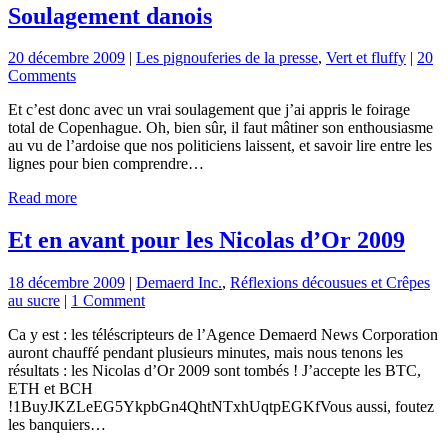
Soulagement danois
20 décembre 2009
|
Les pignouferies de la presse
,
Vert et fluffy
|
20
Comments
Et c’est donc avec un vrai soulagement que j’ai appris le foirage
total de Copenhague. Oh, bien sûr, il faut mâtiner son enthousiasme
au vu de l’ardoise que nos politiciens laissent, et savoir lire entre les
lignes pour bien comprendre…
Read more
Et en avant pour les Nicolas d’Or 2009
18 décembre 2009
|
Demaerd Inc.
,
Réflexions décousues et Crêpes
au sucre
|
1 Comment
Ca y est : les téléscripteurs de l’Agence Demaerd News Corporation
auront chauffé pendant plusieurs minutes, mais nous tenons les
résultats : les Nicolas d’Or 2009 sont tombés ! J’accepte les BTC,
ETH et BCH
!1BuyJKZLeEG5YkpbGn4QhtNTxhUqtpEGKfVous aussi, foutez
les banquiers…