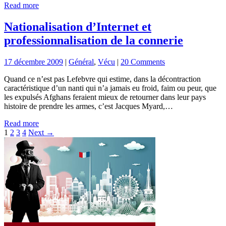
Read more
Nationalisation d’Internet et
professionnalisation de la connerie
17 décembre 2009
|
Général
,
Vécu
|
20 Comments
Quand ce n’est pas Lefebvre qui estime, dans la décontraction
caractéristique d’un nanti qui n’a jamais eu froid, faim ou peur, que
les expulsés Afghans feraient mieux de retourner dans leur pays
histoire de prendre les armes, c’est Jacques Myard,…
Read more
Pagination
1
2
3
4
Next →
des
publications