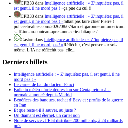
CPB33
dans
Intelligence artificielle : « Z’inquiétez pas, il
est gentil, il ne mord pas ! »
ça pue du cul !!
CPB33
dans
Intelligence artificielle : « Z’inquiétez pas, il
est gentil, il ne mord pas ! »
fallait pas faire chier Pierre !
policeetrealites.com/2026/08/07/tarn-et-garonne-un-american-
staff-tue-au-couteau-apres-une-serie-dattaques/
Gaston
dans
Intelligence artificielle : « Z’inquiétez pas, il
est gentil, il ne mord pas ! »
Réfléchir, c'est penser sur soi-
même. L'IA ne réfléchit pas, elle...
Derniers billets
Intelligence artificielle : « Z’inquiétez pas, il est gentil, il ne
mord pas ! »
Le carnet de bal du docteur Fauci
Bulletin météo : forte dépression sur Ceuta, retour à la
normale annoncé depuis Madrid
Bénéfices des banques, rachat d’Easyjet : profits de la guerre
en Iran
Et que reste-t-il à sauver, au juste ?
Un diamant est éternel, un cartel non
Note de service : l’État distribue 200 milliards, à 24 milliards
près