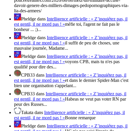
policeetrealites.com/2026/08/08/metz-un-militaire-accuse-
davoir-genere-des-milliers-dimages-pedopornographiques-via-
lia-des-armees/
Pheldge
dans
Intelligence artificielle : « Z’inquiétez pas, il
est gentil, il ne mord pas ! »
méfie toi, l'agent ne fait pas le
bonheur ... ;)...
Pheldge
dans
Intelligence artificielle : « Z’inquiétez pas, il
est gentil, il ne mord pas ! »
il suffit de peu de choses, une
mauvaise journée, Madame...
Pheldge
dans
Intelligence artificielle : « Z’inquiétez pas, il
est gentil, il ne mord pas ! »
voyons CPB, mais tu n'es pas
qualifié pour dire des...
CPB33
dans
Intelligence artificielle : « Z’inquiétez pas, il
est gentil, il ne mord pas ! »
et dans le dernier Spider-Man c'est
bien une organisation s'appelant...
CPB33
dans
Intelligence artificielle : « Z’inquiétez pas, il
est gentil, il ne mord pas ! »
Habeas ne veut pas voter RN par
peur des Russes...
Takata
dans
Intelligence artificielle : « Z’inquiétez pas, il
est gentil, il ne mord pas ! »
Bonne remarque
Pheldge
dans
Intelligence artificielle : « Z’inquiétez pas, il