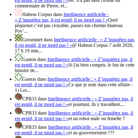
est gentil, il ne mord pas ! »
HC n'a pas saisi l'ironie du
commentaire de Pierre, et...
Habeas Corpus
dans
Intelligence artificielle :
« Z’inquiétez pas, il est gentil, il ne mord pas ! »
Quel
pèquenot c’est pas croyable, passes ton chemin blaireau
Pov’...
Grosminet
dans
Intelligence artificielle : « Z’inquiétez pas,
il est gentil, il ne mord pas ! »
@ Habeas Corpus 7 août 2026,
17 h 19 min...
Gaston
dans
Intelligence artificielle : « Z’inquiétez pas, il
est gentil, il ne mord pas ! »
Si j'ai bien compris, le but de cette
histoire de...
Gaston
dans
Intelligence artificielle : « Z’inquiétez pas, il
est gentil, il ne mord pas ! »
Ce que je note dans cette affaire :
1) Les...
CPB33
dans
Intelligence artificielle : « Z’inquiétez pas, il
est gentil, il ne mord pas ! »
et pourtant, ils y travaillent....
CPB33
dans
Intelligence artificielle : « Z’inquiétez pas, il
est gentil, il ne mord pas ! »
et un robot male ou femelle ?
CPB33
dans
Intelligence artificielle : « Z’inquiétez pas, il
est gentil, il ne mord pas ! »
et au gouvernement ???