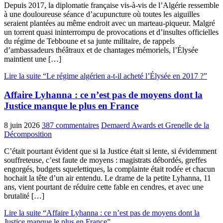
Depuis 2017, la diplomatie française vis-à-vis de l’Algérie ressemble
à une douloureuse séance d’acupuncture où toutes les aiguilles
seraient plantées au même endroit avec un marteau-piqueur. Malgré
un torrent quasi ininterrompu de provocations et d’insultes officielles
du régime de Tebboune et sa junte militaire, de rappels
d’ambassadeurs théâtraux et de chantages mémoriels, l’Élysée
maintient une […]
Lire la suite “Le régime algérien a-t-il acheté l’Élysée en 2017 ?”
Affaire Lyhanna : ce n’est pas de moyens dont la
Justice manque le plus en France
8 juin 2026
387 commentaires
Demaerd Awards et Grenelle de la
Décomposition
C’était pourtant évident que si la Justice était si lente, si évidemment
souffreteuse, c’est faute de moyens : magistrats débordés, greffes
engorgés, budgets squelettiques, la complainte était rodée et chacun
hochait la tête d’un air entendu. Le drame de la petite Lyhanna, 11
ans, vient pourtant de réduire cette fable en cendres, et avec une
brutalité […]
Lire la suite “Affaire Lyhanna : ce n’est pas de moyens dont la
Justice manque le plus en France”