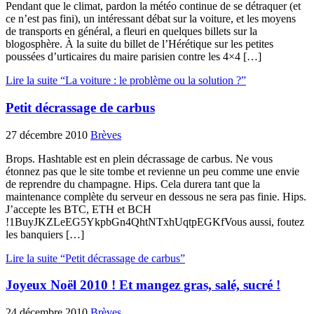
Pendant que le climat, pardon la météo continue de se détraquer (et
ce n’est pas fini), un intéressant débat sur la voiture, et les moyens
de transports en général, a fleuri en quelques billets sur la
blogosphère. À la suite du billet de l’Hérétique sur les petites
poussées d’urticaires du maire parisien contre les 4×4 […]
Lire la suite “La voiture : le problème ou la solution ?”
Petit décrassage de carbus
27 décembre 2010
Brèves
Brops. Hashtable est en plein décrassage de carbus. Ne vous
étonnez pas que le site tombe et revienne un peu comme une envie
de reprendre du champagne. Hips. Cela durera tant que la
maintenance complète du serveur en dessous ne sera pas finie. Hips.
J’accepte les BTC, ETH et BCH
!1BuyJKZLeEG5YkpbGn4QhtNTxhUqtpEGKfVous aussi, foutez
les banquiers […]
Lire la suite “Petit décrassage de carbus”
Joyeux Noël 2010 ! Et mangez gras, salé, sucré !
24 décembre 2010
Brèves