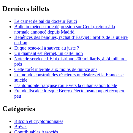
Derniers billets
Le carnet de bal du docteur Fauci
Bulletin météo : forte dépression sur Ceuta, retour à la
normale annoncé depuis Madrid
Bénéfices des banques, rachat d’Easyjet : profits de la guerre
en Iran
Et que reste-t-il à sauver, au juste ?
Un diamant est éternel, un cartel non
Note de service : l’État distribue 200 milliards, à 24 milliards
près
Cette forêt interdite aux moins de quinze ans
Le monde construit des réacteurs nucléaires et la France se
suicide
L’automobile française roule vers la cubanisation totale
Fraude fiscale : lorsque Bercy détecte beaucoup et récupère
peu
Catégories
Bitcoin et cryptomonnaies
Brèves
Contribuables Associés