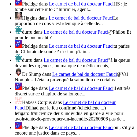
Pheldge
dans
Le carnet de bal du docteur Fauci
HS : je
tombe sur cette info : "Infirmier, agent...
Higgins
dans
Le carnet de bal du docteur Fauci
La
proportion de cons y est identique à celle de...
durru
dans
Le carnet de bal du docteur Fauci
@Philou Et
pour le pneumatit ?
Pheldge
dans
Le carnet de bal du docteur Fauci
tu parles
du Chlorate de soude ? c'est un p'tain...
durru
dans
Le carnet de bal du docteur Fauci
"à la queue
devant les urgences, au manque de médicaments,...
Dr Slump
dans
Le carnet de bal du docteur Fauci
@Val
Non plus. L'état a provoqué la saturation de certains...
Pheldge
dans
Le carnet de bal du docteur Fauci
il est très
discret sur ce chapitre de sa longue...
Habeas Corpus
dans
Le carnet de bal du docteur
Fauci
Djihad par le feu confirmé (tchétchène ...)
lefigaro.fr/nice/nice-deux-individus-en-garde-a-vue-pour-
avoir-tente-de-provoquer-un-incendie-20260806 pas de...
Pheldge
dans
Le carnet de bal du docteur Fauci
oui, s'il y a
encore une justice dans ce pays,...