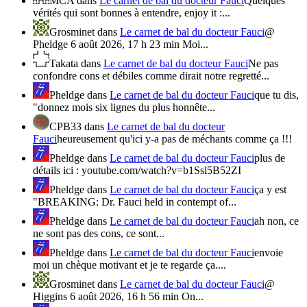
MCA
dans
Le carnet de bal du docteur Fauci
Quelques
vérités qui sont bonnes à entendre, enjoy it :...
Grosminet
dans
Le carnet de bal du docteur Fauci
@
Pheldge 6 août 2026, 17 h 23 min Moi...
Takata
dans
Le carnet de bal du docteur Fauci
Ne pas
confondre cons et débiles comme dirait notre regretté...
Pheldge
dans
Le carnet de bal du docteur Fauci
que tu dis,
"donnez mois six lignes du plus honnête...
CPB33
dans
Le carnet de bal du docteur
Fauci
heureusement qu'ici y-a pas de méchants comme ça !!!
Pheldge
dans
Le carnet de bal du docteur Fauci
plus de
détails ici : youtube.com/watch?v=b1Ssl5B52ZI
Pheldge
dans
Le carnet de bal du docteur Fauci
ça y est
"BREAKING: Dr. Fauci held in contempt of...
Pheldge
dans
Le carnet de bal du docteur Fauci
ah non, ce
ne sont pas des cons, ce sont...
Pheldge
dans
Le carnet de bal du docteur Fauci
envoie
moi un chèque motivant et je te regarde ça....
Grosminet
dans
Le carnet de bal du docteur Fauci
@
Higgins 6 août 2026, 16 h 56 min On...