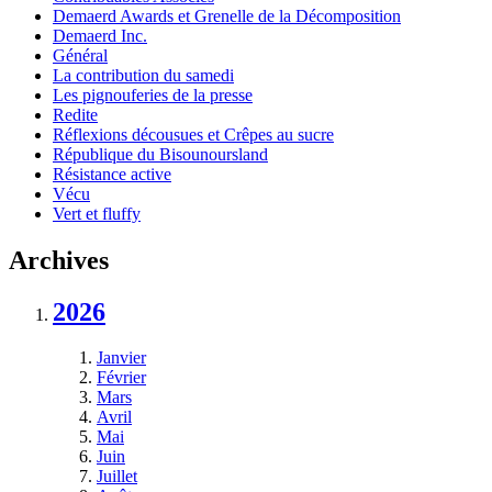
Demaerd Awards et Grenelle de la Décomposition
Demaerd Inc.
Général
La contribution du samedi
Les pignouferies de la presse
Redite
Réflexions décousues et Crêpes au sucre
République du Bisounoursland
Résistance active
Vécu
Vert et fluffy
Archives
2026
Janvier
Février
Mars
Avril
Mai
Juin
Juillet