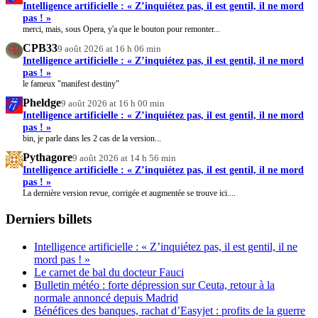
Intelligence artificielle : « Z’inquiétez pas, il est gentil, il ne mord
pas ! »
merci, mais, sous Opera, y'a que le bouton pour remonter...
CPB33
9 août 2026 at 16 h 06 min
Intelligence artificielle : « Z’inquiétez pas, il est gentil, il ne mord
pas ! »
le fameux "manifest destiny"
Pheldge
9 août 2026 at 16 h 00 min
Intelligence artificielle : « Z’inquiétez pas, il est gentil, il ne mord
pas ! »
bin, je parle dans les 2 cas de la version...
Pythagore
9 août 2026 at 14 h 56 min
Intelligence artificielle : « Z’inquiétez pas, il est gentil, il ne mord
pas ! »
La dernière version revue, corrigée et augmentée se trouve ici....
Derniers billets
Intelligence artificielle : « Z’inquiétez pas, il est gentil, il ne
mord pas ! »
Le carnet de bal du docteur Fauci
Bulletin météo : forte dépression sur Ceuta, retour à la
normale annoncé depuis Madrid
Bénéfices des banques, rachat d’Easyjet : profits de la guerre