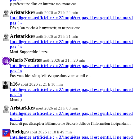
je préfère une allusion littéraire moi monsieur
Aristarkke
9 août 2026 at 21 h 24 min
Intelligence artificielle : « Z’inquiétez pas, il est gentil, il ne mord
pas ! »
Dès qu'on touche à la tuyauterie, tu ne peux que...
Aristarkke
9 août 2026 at 21 h 21 min
Intelligence artificielle : « Z’inquiétez pas, il est gentil, il ne mord
pas ! »
Moui. Supportable ! :razz:
Mario Nettiste
9 août 2026 at 21 h 20 min
Intelligence artificielle : « Z’inquiétez pas, il est gentil, il ne mord
pas ! »
Êtes vous bien sûr qu'elle évoque alors votre attirail et...
h16
9 août 2026 at 21 h 10 min
Intelligence artificielle : « Z’inquiétez pas, il est gentil, il ne mord
pas ! »
Merci :)
Aristarkke
9 août 2026 at 21 h 08 min
Intelligence artificielle : « Z’inquiétez pas, il est gentil, il ne mord
pas ! »
Faudrait pas désespérer Billancourt le Sévice Public de l'Information indépendant...
Pheldge
9 août 2026 at 18 h 49 min
Intelligence artificielle : « Z’inquiétez pas, il est gentil, il ne mord