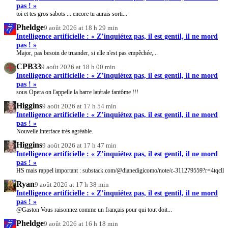
pas ! »
toi et tes gros sabots ... encore tu aurais sorti...
Pheldge
9 août 2026 at 18 h 29 min
Intelligence artificielle : « Z’inquiétez pas, il est gentil, il ne mord
pas ! »
Major, pas besoin de truander, si elle n'est pas empêchée,...
CPB33
9 août 2026 at 18 h 00 min
Intelligence artificielle : « Z’inquiétez pas, il est gentil, il ne mord
pas ! »
sous Opera on l'appelle la barre latérale fantôme !!!
Higgins
9 août 2026 at 17 h 54 min
Intelligence artificielle : « Z’inquiétez pas, il est gentil, il ne mord
pas ! »
Nouvelle interface très agréable.
Higgins
9 août 2026 at 17 h 47 min
Intelligence artificielle : « Z’inquiétez pas, il est gentil, il ne mord
pas ! »
HS mais rappel important : substack.com/@dianedigicomo/note/c-311279559?r=4tqcll
Ryan
9 août 2026 at 17 h 38 min
Intelligence artificielle : « Z’inquiétez pas, il est gentil, il ne mord
pas ! »
@Gaston Vous raisonnez comme un français pour qui tout doit...
Pheldge
9 août 2026 at 16 h 18 min