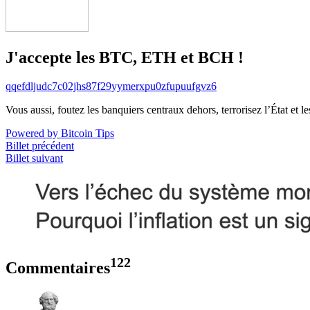
J'accepte les BTC, ETH et BCH !
qqefdljudc7c02jhs87f29yymerxpu0zfupuufgvz6
Vous aussi, foutez les banquiers centraux dehors, terrorisez l’État et 
Powered by Bitcoin Tips
Billet précédent
Billet suivant
122
Commentaires