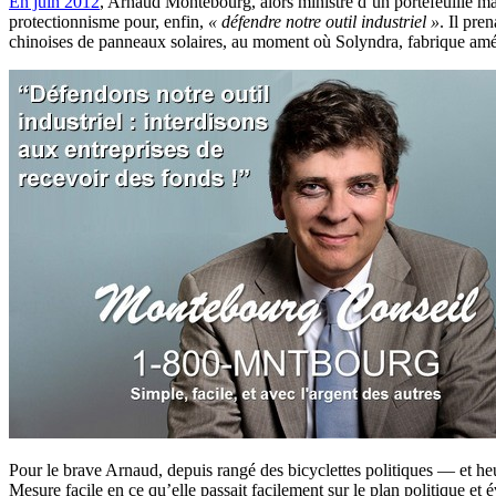
En juin 2012
, Arnaud Montebourg, alors ministre d’un portefeuille ma
protectionnisme pour, enfin,
« défendre notre outil industriel »
. Il pre
chinoises de panneaux solaires, au moment où Solyndra, fabrique améric
Pour le brave Arnaud, depuis rangé des bicyclettes politiques — et h
Mesure facile en ce qu’elle passait facilement sur le plan politique et