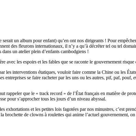
e serait un album pour enfant) qu’en ont nos dirigeants ! Pour empêche
viennent des fleurons internationaux, il n’y a qu’à décréter tel ou tel dom
dans un atelier plein d’enfants cambodgiens !
ière avec les espoirs et les fables que se raconte le gouvernement risque
par les interventions étatiques, vouloir faire comme la Chine ou les État
es entreprises se faire racheter par les uns ou les autres, pif, paf, pouf, 
faut rappeler que le « track record » de l’État français en matière de pro
esse pour s’approcher tous les jours d’un niveau abyssal.
es exhortations et les petites lois fagotées par nos minustres, c’est prend
oir la brochette de clowns à roulettes qui anime l’actuel gouvernement, 