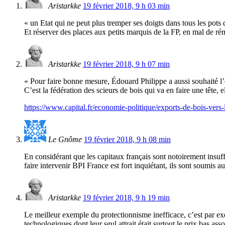
Aristarkke
19 février 2018, 9 h 03 min
« un Etat qui ne peut plus tremper ses doigts dans tous les pots 
Et réserver des places aux petits marquis de la FP, en mal de r
Aristarkke
19 février 2018, 9 h 07 min
« Pour faire bonne mesure, Édouard Philippe a aussi souhaité l’é
C’est la fédération des scieurs de bois qui va en faire une tête,
https://www.capital.fr/economie-politique/exports-de-bois-vers
Le Gnôme
19 février 2018, 9 h 08 min
En considérant que les capitaux français sont notoirement insuff
faire intervenir BPI France est fort inquiétant, ils sont soumis a
Aristarkke
19 février 2018, 9 h 19 min
Le meilleur exemple du protectionnisme inefficace, c’est par e
technologiques dont leur seul attrait était surtout le prix bas as