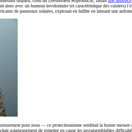
intenant disparu, celui du Dressement Reproductif, faisait
une annonce 
nait alors avec un humour involontaire (et caractéristique des cuistres
aine de panneaux solaires, explosait en faillite en laissant une ardois
eureusement pour nous — ce protectionnisme semblait la bonne mesure à p
 évitait soigneusement de remettre en cause les invraisemblables difficul