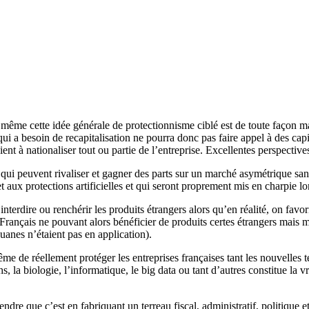
e même cette idée générale de protectionnisme ciblé est de toute façon m
 qui a besoin de recapitalisation ne pourra donc pas faire appel à des ca
ient à nationaliser tout ou partie de l’entreprise. Excellentes perspectives
qui peuvent rivaliser et gagner des parts sur un marché asymétrique san
aux protections artificielles et qui seront proprement mis en charpie lor
nterdire ou renchérir les produits étrangers alors qu’en réalité, on favo
s Français ne pouvant alors bénéficier de produits certes étrangers mais
ouanes n’étaient pas en application).
me de réellement protéger les entreprises françaises tant les nouvelles 
echs, la biologie, l’informatique, le big data ou tant d’autres constitue la
ndre que c’est en fabriquant un terreau fiscal, administratif, politique e