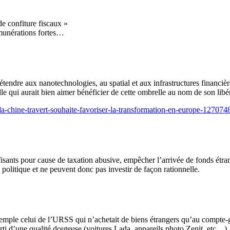
de confiture fiscaux »
émunérations fortes…
tendre aux nanotechnologies, au spatial et aux infrastructures financièr
 elle qui aurait bien aimer bénéficier de cette ombrelle au nom de son li
-la-chine-travert-souhaite-favoriser-la-transformation-en-europe-127074
isants pour cause de taxation abusive, empêcher l’arrivée de fonds étrang
u politique et ne peuvent donc pas investir de façon rationnelle.
xemple celui de l’URSS qui n’achetait de biens étrangers qu’au compte-
sorti d’une qualité douteuse (voitures Lada, appareils photo Zenit, etc…)