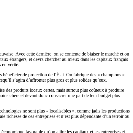
auvaise. Avec cette dernière, on se contente de biaiser le marché et on
pitaux étrangers, et devra chercher au mieux dans les capitaux français
 en vérité.
s bénéficier de protection de l’État. On fabrique des « champions »
squ’il s’agira d’affronter plus gros et plus solides qu’eux.
rise des produits locaux certes, mais surtout plus coûteux à produire
 moins chers et devant donc consacrer une part de leur budget plus
technologies ne sont plus « localisables », comme jadis les productions
 vraie richesse de ces entreprises et n’est plus dépendante d’un terroir ou
t économique favorable qu’on attire les capitaux et les entreprises et