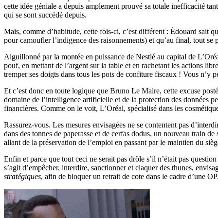
cette idée géniale a depuis amplement prouvé sa totale inefficacité ta
qui se sont succédé depuis.
Mais, comme d’habitude, cette fois-ci, c’est différent : Édouard sait
pour camoufler l’indigence des raisonnements) et qu’au final, tout s
Aiguillonné par la montée en puissance de Nestlé au capital de L’Oréa
pouf, en mettant de l’argent sur la table et en rachetant les actions li
tremper ses doigts dans tous les pots de confiture fiscaux ! Vous n’y p
Et c’est donc en toute logique que Bruno Le Maire, cette excuse postée
domaine de l’intelligence artificielle et de la protection des données 
financières. Comme on le voit, L’Oréal, spécialisé dans les cosmétique
Rassurez-vous. Les mesures envisagées ne se contentent pas d’interdire
dans des tonnes de paperasse et de cerfas dodus, un nouveau train de sa
allant de la préservation de l’emploi en passant par le maintien du sièg
Enfin et parce que tout ceci ne serait pas drôle s’il n’était pas que
s’agit d’empêcher, interdire, sanctionner et claquer des thunes, envis
stratégiques
, afin de bloquer un retrait de cote dans le cadre d’une OP