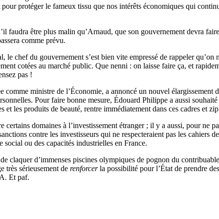
nt pour protéger le fameux tissu que nos intérêts économiques qui contin
 qu’il faudra être plus malin qu’Arnaud, que son gouvernement devra fair
e passera comme prévu.
l, le chef du gouvernement s’est bien vite empressé de rappeler qu’on 
brement cotées au marché public. Que nenni : on laisse faire ça, et rapid
ensez pas !
 comme ministre de l’Économie, a annoncé un nouvel élargissement de la l
personnelles. Pour faire bonne mesure, Édouard Philippe a aussi souhaité 
s et les produits de beauté, rentre immédiatement dans ces cadres et zi
 certains domaines à l’investissement étranger ; il y a aussi, pour ne pa
nctions contre les investisseurs qui ne respecteraient pas les cahiers de
e social ou des capacités industrielles en France.
stion de claquer d’immenses piscines olympiques de pognon du contribuab
age très sérieusement de
renforcer
la possibilité pour l’État de prendre de
A. Et paf.