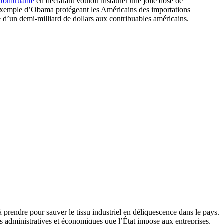
tonitruante
en déclarant vouloir instaurer une jolie dose de
) l’exemple d’Obama protégeant les Américains des importations
e d’un demi-milliard de dollars aux contribuables américains.
rendre pour sauver le tissu industriel en déliquescence dans le pays.
tés administratives et économiques que l’État impose aux entreprises,