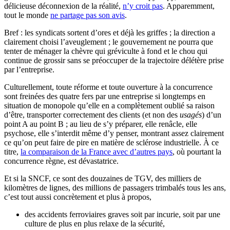
délicieuse déconnexion de la réalité,
n’y croit pas
. Apparemment,
tout le monde
ne partage pas son avis
.
Bref : les syndicats sortent d’ores et déjà les griffes ; la direction a
clairement choisi l’aveuglement ; le gouvernement ne pourra que
tenter de ménager la chèvre qui gréviculte à fond et le chou qui
continue de grossir sans se préoccuper de la trajectoire délétère prise
par l’entreprise.
Culturellement, toute réforme et toute ouverture à la concurrence
sont freinées des quatre fers par une entreprise si longtemps en
situation de monopole qu’elle en a complètement oublié sa raison
d’être, transporter correctement des clients (et non des
usagés
) d’un
point A au point B ; au lieu de s’y préparer, elle renâcle, elle
psychose, elle s’interdit même d’y penser, montrant assez clairement
ce qu’on peut faire de pire en matière de sclérose industrielle. À ce
titre,
la comparaison de la France avec d’autres pays
, où pourtant la
concurrence règne, est dévastatrice.
Et si la SNCF, ce sont des douzaines de TGV, des milliers de
kilomètres de lignes, des millions de passagers trimbalés tous les ans,
c’est tout aussi concrètement et plus à propos,
des accidents ferroviaires graves soit par incurie, soit par une
culture de plus en plus relaxe de la sécurité,