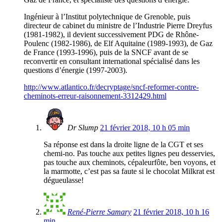
Ingénieur à l’Institut polytechnique de Grenoble, puis
directeur de cabinet du ministre de l’Industrie Pierre Dreyfus
(1981-1982), il devient successivement PDG de Rhône-
Poulenc (1982-1986), de Elf Aquitaine (1989-1993), de Gaz
de France (1993-1996), puis de la SNCF avant de se
reconvertir en consultant international spécialisé dans les
questions d’énergie (1997-2003).
http://www.atlantico.fr/decryptage/sncf-reformer-contre-
cheminots-erreur-raisonnement-3312429.html
Dr Slump
21 février 2018, 10 h 05 min
Sa réponse est dans la droite ligne de la CGT et ses
chemi-no. Pas touche aux petites lignes peu desservies,
pas touche aux cheminots, cépaleurfôte, ben voyons, et
la marmotte, c’est pas sa faute si le chocolat Milkrat est
dégueulasse!
René-Pierre Samary
21 février 2018, 10 h 16
min