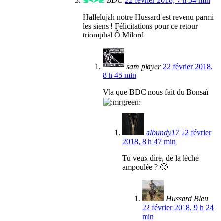
BDC
22 février 2018, 7 h 34 min
Hallelujah notre Hussard est revenu parmi
les siens ! Félicitations pour ce retour
triomphal Ô Milord.
sam player
22 février 2018,
8 h 45 min
Vla que BDC nous fait du Bonsaï
albundy17
22 février
2018, 8 h 47 min
Tu veux dire, de la lèche
ampoulée ? 🙄
Hussard Bleu
22 février 2018, 9 h 24
min