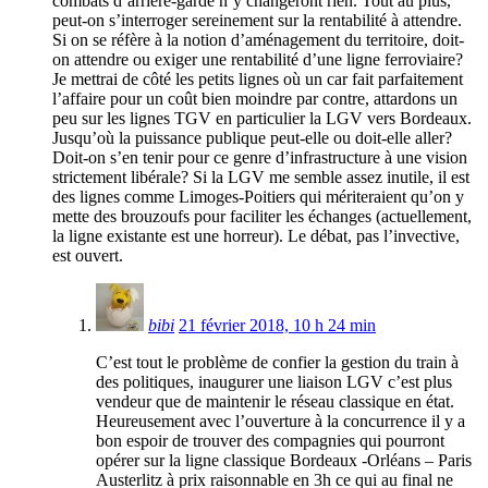
combats d’arrière-garde n’y changeront rien. Tout au plus,
peut-on s’interroger sereinement sur la rentabilité à attendre.
Si on se réfère à la notion d’aménagement du territoire, doit-
on attendre ou exiger une rentabilité d’une ligne ferroviaire?
Je mettrai de côté les petits lignes où un car fait parfaitement
l’affaire pour un coût bien moindre par contre, attardons un
peu sur les lignes TGV en particulier la LGV vers Bordeaux.
Jusqu’où la puissance publique peut-elle ou doit-elle aller?
Doit-on s’en tenir pour ce genre d’infrastructure à une vision
strictement libérale? Si la LGV me semble assez inutile, il est
des lignes comme Limoges-Poitiers qui mériteraient qu’on y
mette des brouzoufs pour faciliter les échanges (actuellement,
la ligne existante est une horreur). Le débat, pas l’invective,
est ouvert.
bibi
21 février 2018, 10 h 24 min
C’est tout le problème de confier la gestion du train à
des politiques, inaugurer une liaison LGV c’est plus
vendeur que de maintenir le réseau classique en état.
Heureusement avec l’ouverture à la concurrence il y a
bon espoir de trouver des compagnies qui pourront
opérer sur la ligne classique Bordeaux -Orléans – Paris
Austerlitz à prix raisonnable en 3h ce qui au final ne