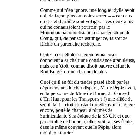
Comme nul n’en ignore, une longue idylle avoit
uni, de façon plus ou moins serrée – – car ceux
du castel d’arrière sont volages – ces deux amis
qui ne connaissoient pourtant pas le
Monomotapa, nonobstant la caractéristique du
Coing, qui, de par son astringence, faisoit de
Richie un partenaire recherché.
Certes, ces cellules sclérenchymateuses
donnoient à sa chair une consistance granuleuse,
mais ce n’étoit, comme disoit pauvre défunt le
Bon Bergé, qu’un charme de plus.
Quoi qu’il en fût du tendre passé aboli par les
déportements du cher disparu, M. de Pépie avoit,
en la personne de Mme de Borne, du Conseil
d’En Haut pour les Transports ( !) une alliée du
sérail, tant il étoit constant qu’elle avoit, naguère
encore, porté le chapeau à plumes de
Surintendante Stratégique de la SNCF, et que,
par comble de bonheur, elle avoit fait ses écoles
dans le même couvent que le Pépie, alors
moinillon tourier.