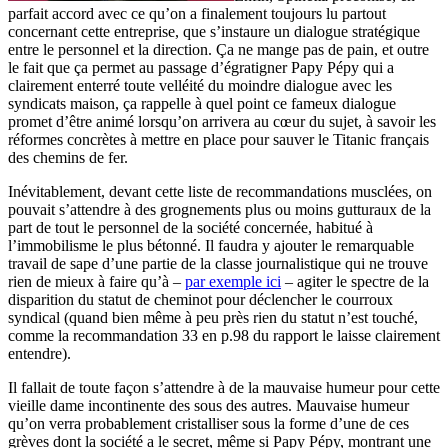
parfait accord avec ce qu’on a finalement toujours lu partout
concernant cette entreprise, que s’instaure un dialogue stratégique
entre le personnel et la direction. Ça ne mange pas de pain, et outre
le fait que ça permet au passage d’égratigner Papy Pépy qui a
clairement enterré toute velléité du moindre dialogue avec les
syndicats maison, ça rappelle à quel point ce fameux dialogue
promet d’être animé lorsqu’on arrivera au cœur du sujet, à savoir les
réformes concrètes à mettre en place pour sauver le Titanic français
des chemins de fer.
Inévitablement, devant cette liste de recommandations musclées, on
pouvait s’attendre à des grognements plus ou moins gutturaux de la
part de tout le personnel de la société concernée, habitué à
l’immobilisme le plus bétonné. Il faudra y ajouter le remarquable
travail de sape d’une partie de la classe journalistique qui ne trouve
rien de mieux à faire qu’à –
par exemple ici
– agiter le spectre de la
disparition du statut de cheminot pour déclencher le courroux
syndical (quand bien même à peu près rien du statut n’est touché,
comme la recommandation 33 en p.98 du rapport le laisse clairement
entendre).
Il fallait de toute façon s’attendre à de la mauvaise humeur pour cette
vieille dame incontinente des sous des autres. Mauvaise humeur
qu’on verra probablement cristalliser sous la forme d’une de ces
grèves dont la société a le secret, même si Papy Pépy, montrant une