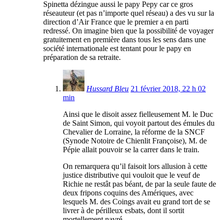
Spinetta dézingue aussi le papy Pepy car ce gros
réseauteur (et pas n’importe quel réseau) a des vu sur la
direction d’Air France que le premier a en parti
redressé. On imagine bien que la possibilité de voyager
gratuitement en première dans tous les sens dans une
société internationale est tentant pour le papy en
préparation de sa retraite.
Hussard Bleu
21 février 2018, 22 h 02
min
Ainsi que le disoit assez fielleusement M. le Duc
de Saint Simon, qui voyoit partout des émules du
Chevalier de Lorraine, la réforme de la SNCF
(Synode Notoire de Chienlit Françoise), M. de
Pépie allait pouvoir se la carrer dans le train.
On remarquera qu’il faisoit lors allusion à cette
justice distributive qui vouloit que le veuf de
Richie ne restât pas béant, de par la seule faute de
deux fripons coquins des Amériques, avec
lesquels M. des Coings avait eu grand tort de se
livrer à de périlleux esbats, dont il sortit
mortellement navré.