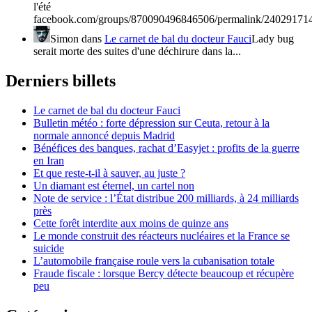
l'été
facebook.com/groups/870090496846506/permalink/24029171
Simon
dans
Le carnet de bal du docteur Fauci
Lady bug
serait morte des suites d'une déchirure dans la...
Derniers billets
Le carnet de bal du docteur Fauci
Bulletin météo : forte dépression sur Ceuta, retour à la
normale annoncé depuis Madrid
Bénéfices des banques, rachat d’Easyjet : profits de la guerre
en Iran
Et que reste-t-il à sauver, au juste ?
Un diamant est éternel, un cartel non
Note de service : l’État distribue 200 milliards, à 24 milliards
près
Cette forêt interdite aux moins de quinze ans
Le monde construit des réacteurs nucléaires et la France se
suicide
L’automobile française roule vers la cubanisation totale
Fraude fiscale : lorsque Bercy détecte beaucoup et récupère
peu