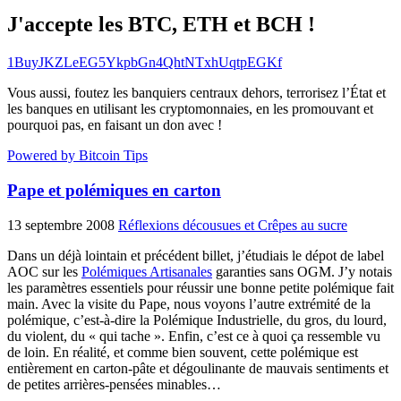
J'accepte les BTC, ETH et BCH !
1BuyJKZLeEG5YkpbGn4QhtNTxhUqtpEGKf
Vous aussi, foutez les banquiers centraux dehors, terrorisez l’État et
les banques en utilisant les cryptomonnaies, en les promouvant et
pourquoi pas, en faisant un don avec !
Powered by Bitcoin Tips
Pape et polémiques en carton
13 septembre 2008
Réflexions décousues et Crêpes au sucre
Dans un déjà lointain et précédent billet, j’étudiais le dépot de label
AOC sur les
Polémiques Artisanales
garanties sans OGM. J’y notais
les paramètres essentiels pour réussir une bonne petite polémique fait
main. Avec la visite du Pape, nous voyons l’autre extrémité de la
polémique, c’est-à-dire la Polémique Industrielle, du gros, du lourd,
du violent, du « qui tache ». Enfin, c’est ce à quoi ça ressemble vu
de loin. En réalité, et comme bien souvent, cette polémique est
entièrement en carton-pâte et dégoulinante de mauvais sentiments et
de petites arrières-pensées minables…