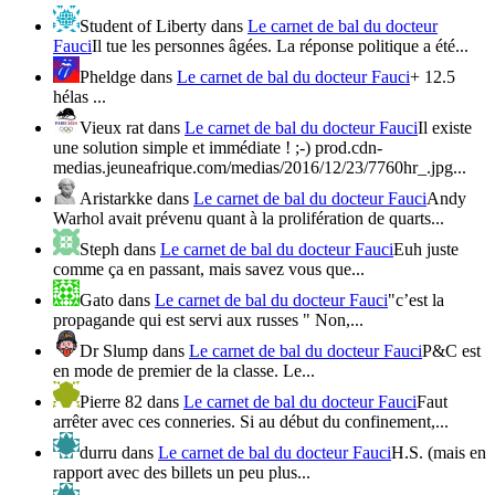
Student of Liberty
dans
Le carnet de bal du docteur
Fauci
Il tue les personnes âgées. La réponse politique a été...
Pheldge
dans
Le carnet de bal du docteur Fauci
+ 12.5
hélas ...
Vieux rat
dans
Le carnet de bal du docteur Fauci
Il existe
une solution simple et immédiate ! ;-) prod.cdn-
medias.jeuneafrique.com/medias/2016/12/23/7760hr_.jpg...
Aristarkke
dans
Le carnet de bal du docteur Fauci
Andy
Warhol avait prévenu quant à la prolifération de quarts...
Steph
dans
Le carnet de bal du docteur Fauci
Euh juste
comme ça en passant, mais savez vous que...
Gato
dans
Le carnet de bal du docteur Fauci
"c’est la
propagande qui est servi aux russes " Non,...
Dr Slump
dans
Le carnet de bal du docteur Fauci
P&C est
en mode de premier de la classe. Le...
Pierre 82
dans
Le carnet de bal du docteur Fauci
Faut
arrêter avec ces conneries. Si au début du confinement,...
durru
dans
Le carnet de bal du docteur Fauci
H.S. (mais en
rapport avec des billets un peu plus...