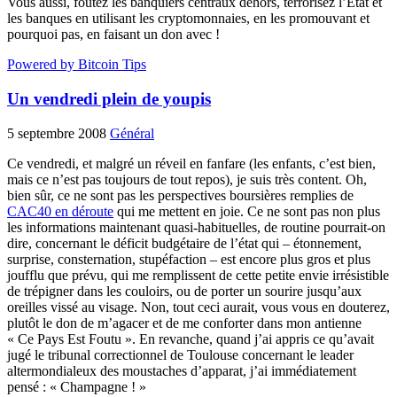
Vous aussi, foutez les banquiers centraux dehors, terrorisez l’État et
les banques en utilisant les cryptomonnaies, en les promouvant et
pourquoi pas, en faisant un don avec !
Powered by Bitcoin Tips
Un vendredi plein de youpis
5 septembre 2008
Général
Ce vendredi, et malgré un réveil en fanfare (les enfants, c’est bien,
mais ce n’est pas toujours de tout repos), je suis très content. Oh,
bien sûr, ce ne sont pas les perspectives boursières remplies de
CAC40 en déroute
qui me mettent en joie. Ce ne sont pas non plus
les informations maintenant quasi-habituelles, de routine pourrait-on
dire, concernant le déficit budgétaire de l’état qui – étonnement,
surprise, consternation, stupéfaction – est encore plus gros et plus
joufflu que prévu, qui me remplissent de cette petite envie irrésistible
de trépigner dans les couloirs, ou de porter un sourire jusqu’aux
oreilles vissé au visage. Non, tout ceci aurait, vous vous en douterez,
plutôt le don de m’agacer et de me conforter dans mon antienne
« Ce Pays Est Foutu ». En revanche, quand j’ai appris ce qu’avait
jugé le tribunal correctionnel de Toulouse concernant le leader
altermondialeux des moustaches d’apparat, j’ai immédiatement
pensé : « Champagne ! »