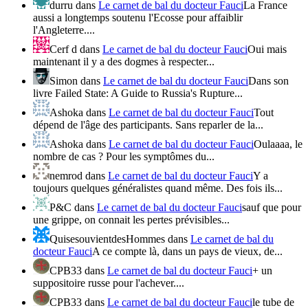
durru
dans
Le carnet de bal du docteur Fauci
La France
aussi a longtemps soutenu l'Ecosse pour affaiblir
l'Angleterre....
Cerf d
dans
Le carnet de bal du docteur Fauci
Oui mais
maintenant il y a des dogmes à respecter...
Simon
dans
Le carnet de bal du docteur Fauci
Dans son
livre Failed State: A Guide to Russia's Rupture...
Ashoka
dans
Le carnet de bal du docteur Fauci
Tout
dépend de l'âge des participants. Sans reparler de la...
Ashoka
dans
Le carnet de bal du docteur Fauci
Oulaaaa, le
nombre de cas ? Pour les symptômes du...
nemrod
dans
Le carnet de bal du docteur Fauci
Y a
toujours quelques généralistes quand même. Des fois ils...
P&C
dans
Le carnet de bal du docteur Fauci
sauf que pour
une grippe, on connait les pertes prévisibles...
QuisesouvientdesHommes
dans
Le carnet de bal du
docteur Fauci
A ce compte là, dans un pays de vieux, de...
CPB33
dans
Le carnet de bal du docteur Fauci
+ un
suppositoire russe pour l'achever....
CPB33
dans
Le carnet de bal du docteur Fauci
le tube de