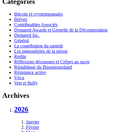
Catégories
Bitcoin et cryptomonnaies
Brèves
Contribuables Associés
Demaerd Awards et Grenelle de la Décomposition
Demaerd Inc.
Général
La contribution du samedi
Les pignouferies de la presse
Redite
Réflexions décousues et Crêpes au sucre
République du Bisounoursland
Résistance active
Vécu
Vert et fluffy
Archives
2026
Janvier
Février