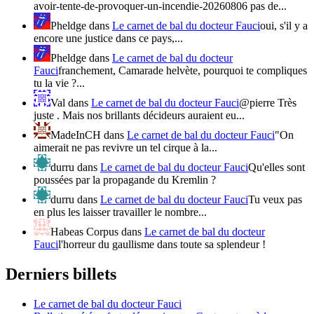
avoir-tente-de-provoquer-un-incendie-20260806 pas de...
Pheldge
dans
Le carnet de bal du docteur Fauci
oui, s'il y a
encore une justice dans ce pays,...
Pheldge
dans
Le carnet de bal du docteur
Fauci
franchement, Camarade helvète, pourquoi te compliques
tu la vie ?...
Val
dans
Le carnet de bal du docteur Fauci
@pierre Très
juste . Mais nos brillants décideurs auraient eu...
MadeInCH
dans
Le carnet de bal du docteur Fauci
"On
aimerait ne pas revivre un tel cirque à la...
durru
dans
Le carnet de bal du docteur Fauci
Qu'elles sont
poussées par la propagande du Kremlin ?
durru
dans
Le carnet de bal du docteur Fauci
Tu veux pas
en plus les laisser travailler le nombre...
Habeas Corpus
dans
Le carnet de bal du docteur
Fauci
l'horreur du gaullisme dans toute sa splendeur !
Derniers billets
Le carnet de bal du docteur Fauci