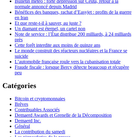
Bulletin météo : forte dépression sur Ceuta, retour à la
normale annoncé depuis Madrid
Bénéfices des banques, rachat d’Easyjet : profits de la guerre
en Iran
Et que reste-t-il à sauver, au juste ?
Un diamant est éternel, un cartel non
Note de service : l’État distribue 200 milliards, à 24 milliards
près
Cette forêt interdite aux moins de quinze ans
Le monde construit des réacteurs nucléaires et la France se
suicide
L’automobile française roule vers la cubanisation totale
Fraude fiscale : lorsque Bercy détecte beaucoup et récupère
peu
Catégories
Bitcoin et cryptomonnaies
Brèves
Contribuables Associés
Demaerd Awards et Grenelle de la Décomposition
Demaerd Inc.
Général
La contribution du samedi