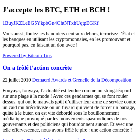
J'accepte les BTC, ETH et BCH !
1BuyJKZLeEG5YkpbGn4QhtNTxhUqtpEGKf
Vous aussi, foutez les banquiers centraux dehors, terrorisez l’État et
les banques en utilisant les cryptomonnaies, en les promouvant et
pourquoi pas, en faisant un don avec !
Powered by Bitcoin Tips
On a frôlé l’action concrète
22 juillet 2010
Demaerd Awards et Grenelle de la Décomposition
Fouyaya, fouyaya, l’actualité est tendue comme un string-léopard
sur une plage à la mode ! Avec ces gendarmes qui se font rouler
dessus, qui ont le mauvais goût d’utiliser leur arme de service contre
un caïd multirécidiviste ou un fuyard qui vient de forcer un barrage,
quitte à le buter, on est vite débordé sous le bouillonnement
médiatique provoqué par les mouvements spasmodiques de nos
gouvernants et des politiciens qui bourdonnent autour. Et avec une
telle effervescence, nous avons frôlé le pire : une action concrète !