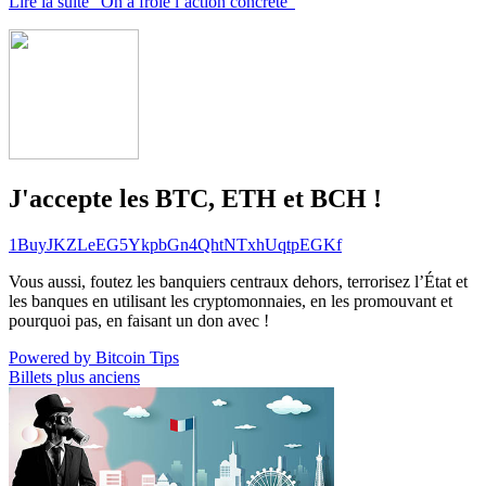
Lire la suite “On a frôlé l’action concrète”
J'accepte les BTC, ETH et BCH !
1BuyJKZLeEG5YkpbGn4QhtNTxhUqtpEGKf
Vous aussi, foutez les banquiers centraux dehors, terrorisez l’État et
les banques en utilisant les cryptomonnaies, en les promouvant et
pourquoi pas, en faisant un don avec !
Powered by Bitcoin Tips
Billets plus anciens