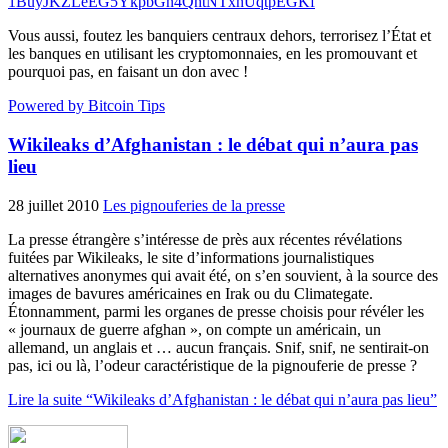
1BuyJKZLeEG5YkpbGn4QhtNTxhUqtpEGKf
Vous aussi, foutez les banquiers centraux dehors, terrorisez l’État et
les banques en utilisant les cryptomonnaies, en les promouvant et
pourquoi pas, en faisant un don avec !
Powered by Bitcoin Tips
Wikileaks d’Afghanistan : le débat qui n’aura pas
lieu
28 juillet 2010
Les pignouferies de la presse
La presse étrangère s’intéresse de près aux récentes révélations
fuitées par Wikileaks, le site d’informations journalistiques
alternatives anonymes qui avait été, on s’en souvient, à la source des
images de bavures américaines en Irak ou du Climategate.
Étonnamment, parmi les organes de presse choisis pour révéler les
« journaux de guerre afghan », on compte un américain, un
allemand, un anglais et … aucun français. Snif, snif, ne sentirait-on
pas, ici ou là, l’odeur caractéristique de la pignouferie de presse ?
Lire la suite “Wikileaks d’Afghanistan : le débat qui n’aura pas lieu”