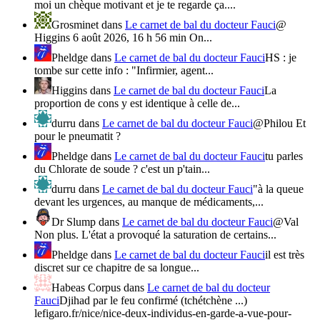
moi un chèque motivant et je te regarde ça....
Grosminet
dans
Le carnet de bal du docteur Fauci
@
Higgins 6 août 2026, 16 h 56 min On...
Pheldge
dans
Le carnet de bal du docteur Fauci
HS : je
tombe sur cette info : "Infirmier, agent...
Higgins
dans
Le carnet de bal du docteur Fauci
La
proportion de cons y est identique à celle de...
durru
dans
Le carnet de bal du docteur Fauci
@Philou Et
pour le pneumatit ?
Pheldge
dans
Le carnet de bal du docteur Fauci
tu parles
du Chlorate de soude ? c'est un p'tain...
durru
dans
Le carnet de bal du docteur Fauci
"à la queue
devant les urgences, au manque de médicaments,...
Dr Slump
dans
Le carnet de bal du docteur Fauci
@Val
Non plus. L'état a provoqué la saturation de certains...
Pheldge
dans
Le carnet de bal du docteur Fauci
il est très
discret sur ce chapitre de sa longue...
Habeas Corpus
dans
Le carnet de bal du docteur
Fauci
Djihad par le feu confirmé (tchétchène ...)
lefigaro.fr/nice/nice-deux-individus-en-garde-a-vue-pour-