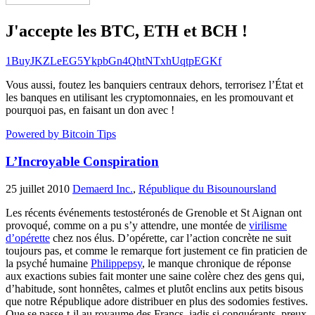
J'accepte les BTC, ETH et BCH !
1BuyJKZLeEG5YkpbGn4QhtNTxhUqtpEGKf
Vous aussi, foutez les banquiers centraux dehors, terrorisez l’État et
les banques en utilisant les cryptomonnaies, en les promouvant et
pourquoi pas, en faisant un don avec !
Powered by Bitcoin Tips
L’Incroyable Conspiration
25 juillet 2010
Demaerd Inc.
,
République du Bisounoursland
Les récents événements testostéronés de Grenoble et St Aignan ont
provoqué, comme on a pu s’y attendre, une montée de
virilisme
d’opérette
chez nos élus. D’opérette, car l’action concrète ne suit
toujours pas, et comme le remarque fort justement ce fin praticien de
la psyché humaine
Philippepsy
, le manque chronique de réponse
aux exactions subies fait monter une saine colère chez des gens qui,
d’habitude, sont honnêtes, calmes et plutôt enclins aux petits bisous
que notre République adore distribuer en plus des sodomies festives.
Que se passe-t-il au royaume des Francs, jadis si conquérants, preux