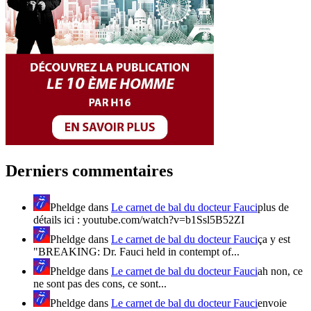
Derniers commentaires
Pheldge
dans
Le carnet de bal du docteur Fauci
plus de
détails ici : youtube.com/watch?v=b1Ssl5B52ZI
Pheldge
dans
Le carnet de bal du docteur Fauci
ça y est
"BREAKING: Dr. Fauci held in contempt of...
Pheldge
dans
Le carnet de bal du docteur Fauci
ah non, ce
ne sont pas des cons, ce sont...
Pheldge
dans
Le carnet de bal du docteur Fauci
envoie