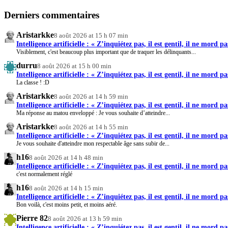
Derniers commentaires
Aristarkke
8 août 2026 at 15 h 07 min
Intelligence artificielle : « Z’inquiétez pas, il est gentil, il ne mord pa
Visiblement, c'est beaucoup plus important que de traquer les délinquants...
durru
8 août 2026 at 15 h 00 min
Intelligence artificielle : « Z’inquiétez pas, il est gentil, il ne mord pa
La classe ! :D
Aristarkke
8 août 2026 at 14 h 59 min
Intelligence artificielle : « Z’inquiétez pas, il est gentil, il ne mord pa
Ma réponse au matou enveloppé : Je vous souhaite d’atteindre...
Aristarkke
8 août 2026 at 14 h 55 min
Intelligence artificielle : « Z’inquiétez pas, il est gentil, il ne mord pa
Je vous souhaite d'atteindre mon respectable âge sans subir de...
h16
8 août 2026 at 14 h 48 min
Intelligence artificielle : « Z’inquiétez pas, il est gentil, il ne mord pa
c'est normalement réglé
h16
8 août 2026 at 14 h 15 min
Intelligence artificielle : « Z’inquiétez pas, il est gentil, il ne mord pa
Bon voilà, c'est moins petit, et moins aéré.
Pierre 82
8 août 2026 at 13 h 59 min
Intelligence artificielle : « Z’inquiétez pas, il est gentil, il ne mord pa