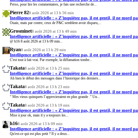
Perso, pour lire les commentaires, je fais une recherche de...
Pierre 82
8 août 2026 at 13 h 56 min
Intelligence artificielle : « Z’inquiétez pas, il est gentil, il ne mord pa
Ouais, mais par contre, ceux de P&C semblent avoir disparu,...
Grosminet
8 août 2026 at 13 h 49 min
Intelligence artificielle : « Z’inquiétez pas, il est gentil, il ne mord pa
@ h16 8 août 2026 at 13 h 09 min...
Ryan
8 août 2026 at 13 h 29 min
Intelligence artificielle : « Z’inquiétez pas, il est gentil, il ne mord pa
C'est tout à fait vrai. Par exemple, la diffamation tombe...
Takata
8 août 2026 at 13 h 25 min
Intelligence artificielle : « Z’inquiétez pas, il est gentil, il ne mord pa
Ah bien le début des messages dans l’historique des derniers...
Takata
8 août 2026 at 13 h 23 min
Intelligence artificielle : « Z’inquiétez pas, il est gentil, il ne mord pa
“ Mes vieux quinquets l’apprecieraient en plus grande .” Un...
Takata
8 août 2026 at 13 h 19 min
Intelligence artificielle : « Z’inquiétez pas, il est gentil, il ne mord pa
Mise à jour ok, mais il y a toujours les...
h16
8 août 2026 at 13 h 09 min
Intelligence artificielle : « Z’inquiétez pas, il est gentil, il ne mord pa
Qu'est-ce qui est plus petit ? Il y a deux...