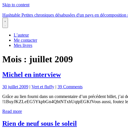
Skip to content
Hashtable
Petites chroniques désabusées d'un pays en décomposition
Menu
L’auteur
Me contacter
Mes livres
Mois :
juillet 2009
Michel en interview
30 juillet 2009
|
Vert et fluffy
|
39 Comments
Grâce au lien fourni dans un commentaire d’un précédent billet, j’ai 
!1BuyJKZLeEG5YkpbGn4QhtNTxhUqtpEGKfVous aussi, foutez les ba
Read more
Rien de neuf sous le soleil