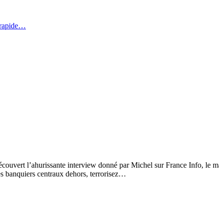
 rapide…
découvert l’ahurissante interview donné par Michel sur France Info, le
nquiers centraux dehors, terrorisez…