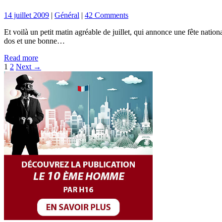
14 juillet 2009
|
Général
|
42 Comments
Et voilà un petit matin agréable de juillet, qui annonce une fête natio
dos et une bonne…
Read more
Pagination
1
2
Next →
des
publications