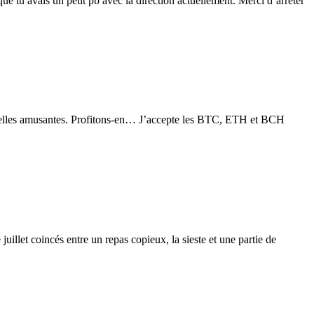
 tu avais un petit pb avec la direction actuellement. Merci d’arrêter
s nouvelles amusantes. Profitons-en… J’accepte les BTC, ETH et BCH
illet coincés entre un repas copieux, la sieste et une partie de