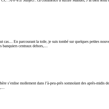
 : A-F-P.fr Subject : ca commence à suffire Manuel, J’ai bien senti que
s, en tout cas… En parcourant la toile, je suis tombé sur quelques petite
banquiers centraux dehors,…
ère s’enlise mollement dans l’à-peu-près somnolant des après-midis de ju
t,…