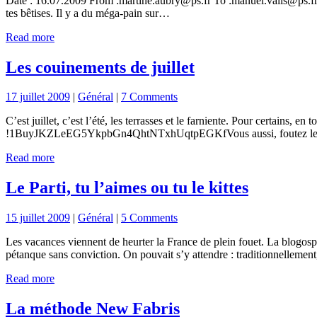
Date : 16.07.2009 From :martine.aubry@ps.fr To :manuel.valls@ps.fr CC
tes bêtises. Il y a du méga-pain sur…
Read more
Les couinements de juillet
17 juillet 2009
|
Général
|
7 Comments
C’est juillet, c’est l’été, les terrasses et le farniente. Pour certain
!1BuyJKZLeEG5YkpbGn4QhtNTxhUqtpEGKfVous aussi, foutez les 
Read more
Le Parti, tu l’aimes ou tu le kittes
15 juillet 2009
|
Général
|
5 Comments
Les vacances viennent de heurter la France de plein fouet. La blogosph
pétanque sans conviction. On pouvait s’y attendre : traditionnellemen
Read more
La méthode New Fabris