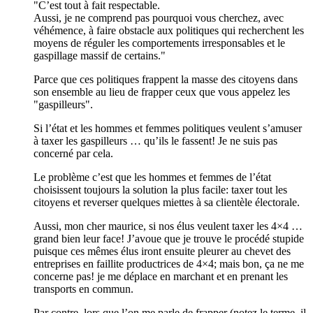
"C’est tout à fait respectable.
Aussi, je ne comprend pas pourquoi vous cherchez, avec
véhémence, à faire obstacle aux politiques qui recherchent les
moyens de réguler les comportements irresponsables et le
gaspillage massif de certains."
Parce que ces politiques frappent la masse des citoyens dans
son ensemble au lieu de frapper ceux que vous appelez les
"gaspilleurs".
Si l’état et les hommes et femmes politiques veulent s’amuser
à taxer les gaspilleurs … qu’ils le fassent! Je ne suis pas
concerné par cela.
Le problème c’est que les hommes et femmes de l’état
choisissent toujours la solution la plus facile: taxer tout les
citoyens et reverser quelques miettes à sa clientèle électorale.
Aussi, mon cher maurice, si nos élus veulent taxer les 4×4 …
grand bien leur face! J’avoue que je trouve le procédé stupide
puisque ces mêmes élus iront ensuite pleurer au chevet des
entreprises en faillite productrices de 4×4; mais bon, ça ne me
concerne pas! je me déplace en marchant et en prenant les
transports en commun.
Par contre, lors que l’on me parle de frapper (notez le terme, il