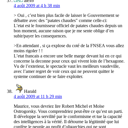
alex6
4 août 2009 at 4 h 38 min
> Oui , c’est bien plus facile de laisser le Gouvernement se
débattre avec des "patates chaudes" comme celle-ci:
L’etat est le fournisseur officiel de patates chaudes depuis un
bon moment, aucune raison que je me sente oblige d’en
subir/payer les consequences.
>En attendant , si ça explose du coté de la FNSEA vous allez
moins rigoler ! !
L’etat francais a encore une belle marge devant lui en ce qui
concerne la deconne pour ceux qui vivent loin de l’hexagone.
Vu de l’exterieur, le spectacle vaut les meilleurs vaudeville,
avec l’amer regret de voir ceux qui ne peuvent quitter le
systeme continuer de se faire exploiter.
Harald
4 août 2009 at 11 h 29 min
Maurice, vous devriez lire Robert Michel et Moïse
Ostrogorsky. Vous comprendriez peut-être ce qu’est un parti.
Il développe la servilité par le conformisme et tue la capacité
des intelligences à la vérité. Il détourne la légitimité que lui
confère le peuple au profit d’oligarchies qui ne sont