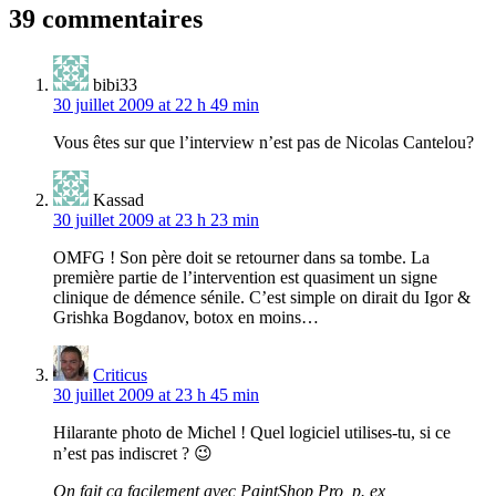
l’article
39 commentaires
bibi33
30 juillet 2009 at 22 h 49 min
Vous êtes sur que l’interview n’est pas de Nicolas Cantelou?
Kassad
30 juillet 2009 at 23 h 23 min
OMFG ! Son père doit se retourner dans sa tombe. La
première partie de l’intervention est quasiment un signe
clinique de démence sénile. C’est simple on dirait du Igor &
Grishka Bogdanov, botox en moins…
Criticus
30 juillet 2009 at 23 h 45 min
Hilarante photo de Michel ! Quel logiciel utilises-tu, si ce
n’est pas indiscret ? 😉
On fait ça facilement avec PaintShop Pro, p. ex