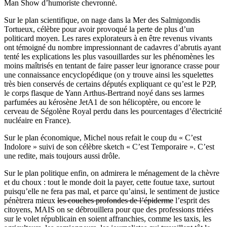
Man Show d’humoriste chevronné.
Sur le plan scientifique, on nage dans la Mer des Salmigondis
Tortueux, célèbre pour avoir provoqué la perte de plus d’un
politicard moyen. Les rares explorateurs à en être revenus vivants
ont témoigné du nombre impressionnant de cadavres d’abrutis ayant
tenté les explications les plus vasouillardes sur les phénomènes les
moins maîtrisés en tentant de faire passer leur ignorance crasse pour
une connaissance encyclopédique (on y trouve ainsi les squelettes
très bien conservés de certains députés expliquant ce qu’est le P2P,
le corps flasque de Yann Arthus-Bertrand noyé dans ses larmes
parfumées au kérosène JetA1 de son hélicoptère, ou encore le
cerveau de Ségolène Royal perdu dans les pourcentages d’électricité
nucléaire en France).
Sur le plan économique, Michel nous refait le coup du « C’est
Indolore » suivi de son célèbre sketch « C’est Temporaire ». C’est
une redite, mais toujours aussi drôle.
Sur le plan politique enfin, on admirera le ménagement de la chèvre
et du choux : tout le monde doit la payer, cette foutue taxe, surtout
puisqu’elle ne fera pas mal, et parce qu’ainsi, le sentiment de justice
pénètrera mieux
les couches profondes de l’épiderme
l’esprit des
citoyens, MAIS on se débrouillera pour que des professions triées
sur le volet républicain en soient affranchies, comme les taxis, les