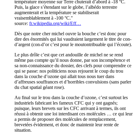
température moyenne sur Terre chuterait d’abord à -18 °C.
Puis, la glace s’étendant sur le globe, l’albédo terrestre
augmenterait et la température se stabiliserait
vraisemblablement à -100 °C."
source:
fr.wikipedia.org/wiki/Eff…
Dès que notre cher michel ouvre la bouche c’est donc pour
dire des énormités qui lui vaudraient largement le titre de con-
d’argent (con-d’or c’est pour le moutontribuable qui l’écoute).
Le plus drôle c’est que cet andouille de michel ne se rend
même pas compte qu’il nous donne, par son incompétence et
sa non-connaissance du dossier, des clefs pour comprendre ce
qui se passe: nos politiciens nous rejouent le coup du trou
dans la couche d’ozone qui allait tous nous tuer dans
d’affreuses souffrances et d’horribles convulsions (sans parler
du chat spatial géant rose).
Au final sur le trou dans la couche d’ozone, c’est surtout les
industriels fabricant les fameux CFC qui y ont gagnés;
puisque, leurs brevets sur les CFC arrivant à termes, ils ont
réussi à obtenir une loi interdisant ces molécules … ce qui leur
a permis de proposer des molécules de remplacement,
brevetées évidement, et donc de maintenir leur rente de
situation.