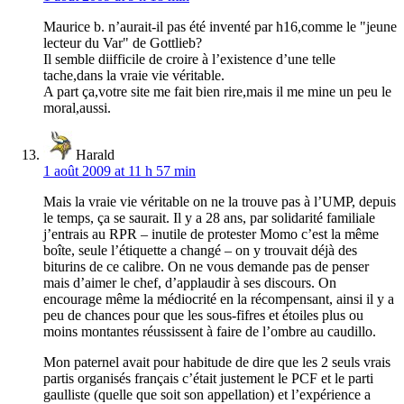
Maurice b. n’aurait-il pas été inventé par h16,comme le "jeune
lecteur du Var" de Gottlieb?
Il semble diifficile de croire à l’existence d’une telle
tache,dans la vraie vie véritable.
A part ça,votre site me fait bien rire,mais il me mine un peu le
moral,aussi.
Harald
1 août 2009 at 11 h 57 min
Mais la vraie vie véritable on ne la trouve pas à l’UMP, depuis
le temps, ça se saurait. Il y a 28 ans, par solidarité familiale
j’entrais au RPR – inutile de protester Momo c’est la même
boîte, seule l’étiquette a changé – on y trouvait déjà des
biturins de ce calibre. On ne vous demande pas de penser
mais d’aimer le chef, d’applaudir à ses discours. On
encourage même la médiocrité en la récompensant, ainsi il y a
peu de chances pour que les sous-fifres et étoiles plus ou
moins montantes réussissent à faire de l’ombre au caudillo.
Mon paternel avait pour habitude de dire que les 2 seuls vrais
partis organisés français c’était justement le PCF et le parti
gaulliste (quelle que soit son appellation) et l’expérience a