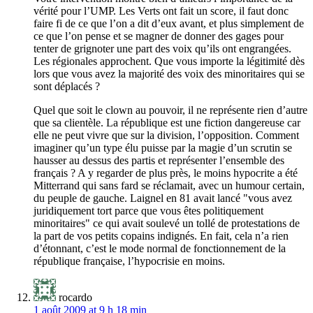
vérité pour l’UMP. Les Verts ont fait un score, il faut donc
faire fi de ce que l’on a dit d’eux avant, et plus simplement de
ce que l’on pense et se magner de donner des gages pour
tenter de grignoter une part des voix qu’ils ont engrangées.
Les régionales approchent. Que vous importe la légitimité dès
lors que vous avez la majorité des voix des minoritaires qui se
sont déplacés ?
Quel que soit le clown au pouvoir, il ne représente rien d’autre
que sa clientèle. La république est une fiction dangereuse car
elle ne peut vivre que sur la division, l’opposition. Comment
imaginer qu’un type élu puisse par la magie d’un scrutin se
hausser au dessus des partis et représenter l’ensemble des
français ? A y regarder de plus près, le moins hypocrite a été
Mitterrand qui sans fard se réclamait, avec un humour certain,
du peuple de gauche. Laignel en 81 avait lancé "vous avez
juridiquement tort parce que vous êtes politiquement
minoritaires" ce qui avait soulevé un tollé de protestations de
la part de vos petits copains indignés. En fait, cela n’a rien
d’étonnant, c’est le mode normal de fonctionnement de la
république française, l’hypocrisie en moins.
rocardo
1 août 2009 at 9 h 18 min