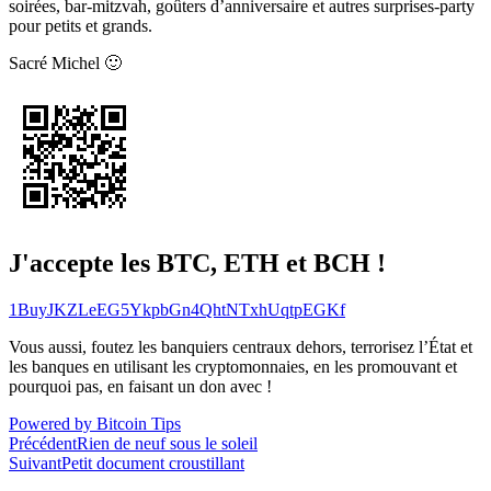
soirées, bar-mitzvah, goûters d’anniversaire et autres surprises-party
pour petits et grands.
Sacré Michel 🙂
J'accepte les BTC, ETH et BCH !
1BuyJKZLeEG5YkpbGn4QhtNTxhUqtpEGKf
Vous aussi, foutez les banquiers centraux dehors, terrorisez l’État et
les banques en utilisant les cryptomonnaies, en les promouvant et
pourquoi pas, en faisant un don avec !
Powered by Bitcoin Tips
Navigation
Précédent
Rien de neuf sous le soleil
Suivant
Petit document croustillant
de