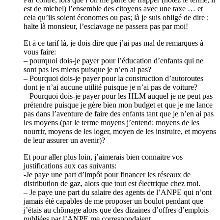
est de michel) l’ensemble des citoyens avec une taxe … et
cela qu’ils soient économes ou pas; là je suis obligé de dire :
halte là monsieur, l’esclavage ne passera pas par moi!
Et à ce tarif là, je dois dire que j’ai pas mal de remarques à
vous faire:
– pourquoi dois-je payer pour l’éducation d’enfants qui ne
sont pas les miens puisque je n’en ai pas?
– Pourquoi dois-je payer pour la construction d’autoroutes
dont je n’ai aucune utilité puisque je n’ai pas de voiture?
– Pourquoi dois-je payer pour les HLM auquel je ne peut pas
prétendre puisque je gère bien mon budget et que je me lance
pas dans l’aventure de faire des enfants tant que je n’en ai pas
les moyens (par le terme moyens j’entend: moyens de les
nourrir, moyens de les loger, moyen de les instruire, et moyens
de leur assurer un avenir)?
Et pour aller plus loin, j’aimerais bien connaitre vos
justifications aux cas suivants:
-Je paye une part d’impôt pour financer les réseaux de
distribution de gaz, alors que tout est électrique chez moi.
– Je paye une part du salaire des agents de l’ANPE qui n’ont
jamais été capables de me proposer un boulot pendant que
j’étais au chômage alors que des dizaines d’offres d’emplois
publiées par l’ANPE me correspondaient.