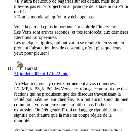
>Il y aura beaucoup de bagarres sur les détails, mais nous
n’avons pas eu >d’objection au principe de la taxe ni du PS ni
du PC.
>Tout le monde sait qu’on n’y échappe pas.
Voilà la partie la plus importante à retenir de l’interview.
Les Verts sont arrivés seconds (et très renforcés) aux dernières
Elections Européennes.
Les quelques rigolos, qui ont voulu se rendre intéressant, en
pronant l’abstention lors de ce scrutin, n’ont plus que leurs
yeux pour pleurer !
Harald
31 juillet 2009 at 17 h 22 min
Ah Maurice, vous y croyez fermement à vos conneries.
L’UMP, le PS, le PC, les Verts, etc. tout ça ce ne sont que des
factions qui ne produisent que des discours travestissant la
vérité pour séduire leur clientèle. Ils n’ont aucun souci du bien
commun – vous noterez que je n’utilise pas l’odieuse
expression "intérêt général" qui en langage ripoublicain ne
signifie rien d’autre que la mise en coupe réglée de la
minorité.
Votre intervention montre bien d’ailleurs l’importance de la