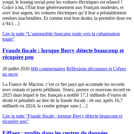
youpi, le leasing social pour les voitures électriques est relancé !
Grâce à lui, l’État loue généreusement aux Français modestes, et
avec leur argent, les voitures électriques qu’il leur a préalablement
rendues inachetables. Et comme tout bon dealer, la première dose est
à 94 […]
Lire la suite “L’automobile française roule vers la cubanisation
totale”
Fraude fiscale : lorsque Bercy détecte beaucoup et
récupère peu
20 juillet 2026
600 commentaires
Réflexions décousues et Crêpes
au sucre
La France de Macron, c’est ce fier pays qui accumule les records
avec entrain et jarrets pétillants. Tenez, prenez ce nouveau record en
2025 dans lequel le fisc français a notifié 17,1 milliards d’euros de
droits et pénalités au titre de la fraude fiscale : eh oui, après 16,7
milliards en 2024, la courbe grimpe sans […]
Lire la suite “Fraude fiscale : lorsque Bercy détecte beaucoup et
récupère peu”
Eiffage : profits dans les centres de données