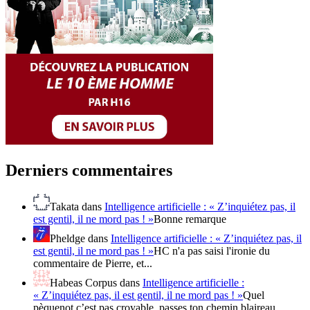
Derniers commentaires
Takata
dans
Intelligence artificielle : « Z’inquiétez pas, il
est gentil, il ne mord pas ! »
Bonne remarque
Pheldge
dans
Intelligence artificielle : « Z’inquiétez pas, il
est gentil, il ne mord pas ! »
HC n'a pas saisi l'ironie du
commentaire de Pierre, et...
Habeas Corpus
dans
Intelligence artificielle :
« Z’inquiétez pas, il est gentil, il ne mord pas ! »
Quel
pèquenot c’est pas croyable, passes ton chemin blaireau