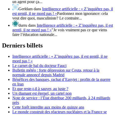
un agent pour ça...
Gerldam
dans
Intelligence artificielle : « Z’inquiétez pas, il
est gentil, il ne mord pas ! »
Pardonnez mon ignorance: cela
veut dire quoi, masculiniste? Le contraire...
durru
dans
Intelligence artificielle : « Z’inquiétez pas, il est
gentil, il ne mord pas ! »
"Je vois vraiment pas ce que viens
faire l’éducation nationale...
Derniers billets
Intelligence artificielle : « Z’inquiétez pas, il est gentil, il ne
mord pas ! »
Le carnet de bal du docteur Fauci
Bulletin météo : forte dépression sur Ceuta, retour à la
normale annoncé depuis Madrid
Bénéfices des banques, rachat d’Easyjet : profits de la guerre
en Iran
Et que reste-t-il à sauver, au juste ?
Un diamant est éternel, un cartel non
Note de service : l’État distribue 200 milliards, à 24 milliards
près
Cette forêt interdite aux moins de quinze ans
Le monde construit des réacteurs nucléaires et la France se