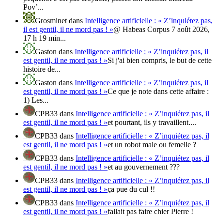
Pov’...
Grosminet
dans
Intelligence artificielle : « Z’inquiétez pas,
il est gentil, il ne mord pas ! »
@ Habeas Corpus 7 août 2026,
17 h 19 min...
Gaston
dans
Intelligence artificielle : « Z’inquiétez pas, il
est gentil, il ne mord pas ! »
Si j'ai bien compris, le but de cette
histoire de...
Gaston
dans
Intelligence artificielle : « Z’inquiétez pas, il
est gentil, il ne mord pas ! »
Ce que je note dans cette affaire :
1) Les...
CPB33
dans
Intelligence artificielle : « Z’inquiétez pas, il
est gentil, il ne mord pas ! »
et pourtant, ils y travaillent....
CPB33
dans
Intelligence artificielle : « Z’inquiétez pas, il
est gentil, il ne mord pas ! »
et un robot male ou femelle ?
CPB33
dans
Intelligence artificielle : « Z’inquiétez pas, il
est gentil, il ne mord pas ! »
et au gouvernement ???
CPB33
dans
Intelligence artificielle : « Z’inquiétez pas, il
est gentil, il ne mord pas ! »
ça pue du cul !!
CPB33
dans
Intelligence artificielle : « Z’inquiétez pas, il
est gentil, il ne mord pas ! »
fallait pas faire chier Pierre !