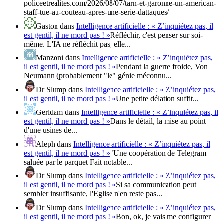
policeetrealites.com/2026/08/07/tarn-et-garonne-un-american-
staff-tue-au-couteau-apres-une-serie-dattaques/
Gaston
dans
Intelligence artificielle : « Z’inquiétez pas, il
est gentil, il ne mord pas ! »
Réfléchir, c'est penser sur soi-
même. L'IA ne réfléchit pas, elle...
Manzoni
dans
Intelligence artificielle : « Z’inquiétez pas,
il est gentil, il ne mord pas ! »
Pendant la guerre froide, Von
Neumann (probablement "le" génie méconnu...
Dr Slump
dans
Intelligence artificielle : « Z’inquiétez pas,
il est gentil, il ne mord pas ! »
Une petite délation suffit...
Gerldam
dans
Intelligence artificielle : « Z’inquiétez pas, il
est gentil, il ne mord pas ! »
Dans le détail, la mise au point
d'une usines de...
Aleph
dans
Intelligence artificielle : « Z’inquiétez pas, il
est gentil, il ne mord pas ! »
"Une coopération de Telegram
saluée par le parquet Fait notable...
Dr Slump
dans
Intelligence artificielle : « Z’inquiétez pas,
il est gentil, il ne mord pas ! »
Si sa communication peut
sembler insuffisante, l'Eglise n'en reste pas...
Dr Slump
dans
Intelligence artificielle : « Z’inquiétez pas,
il est gentil, il ne mord pas ! »
Bon, ok, je vais me configurer