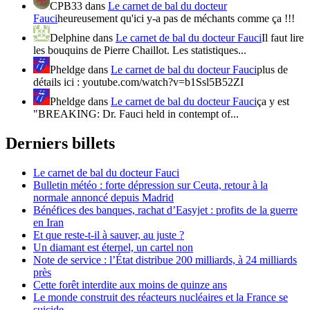
CPB33
dans
Le carnet de bal du docteur
Fauci
heureusement qu'ici y-a pas de méchants comme ça !!!
Delphine
dans
Le carnet de bal du docteur Fauci
Il faut lire
les bouquins de Pierre Chaillot. Les statistiques...
Pheldge
dans
Le carnet de bal du docteur Fauci
plus de
détails ici : youtube.com/watch?v=b1Ssl5B52ZI
Pheldge
dans
Le carnet de bal du docteur Fauci
ça y est
"BREAKING: Dr. Fauci held in contempt of...
Derniers billets
Le carnet de bal du docteur Fauci
Bulletin météo : forte dépression sur Ceuta, retour à la
normale annoncé depuis Madrid
Bénéfices des banques, rachat d’Easyjet : profits de la guerre
en Iran
Et que reste-t-il à sauver, au juste ?
Un diamant est éternel, un cartel non
Note de service : l’État distribue 200 milliards, à 24 milliards
près
Cette forêt interdite aux moins de quinze ans
Le monde construit des réacteurs nucléaires et la France se
suicide