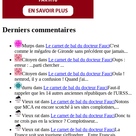
Derniers commentaires
Murps
dans
Le carnet de bal du docteur Fauci
C'est
comme le mégafeu de Gironde sans précédent que jamais...
Citoyen
dans
Le carnet de bal du docteur Fauci
Oups :
erreur : ...parti chercher ...
Citoyen
dans
Le carnet de bal du docteur Fauci
Oula !
nemrod, il y a confusion ! Quand j'ai...
durru
dans
Le carnet de bal du docteur Fauci
Faut-il
rappeler que les 14 autres anciennes républiques de l'URSS...
Vieux rat
dans
Le carnet de bal du docteur Fauci
Notons
que MCA est encore scotché à ses sites complotistes,...
Vieux rat
dans
Le carnet de bal du docteur Fauci
Donc tu
ne crois pas en la science ? Complotisseur...
Vieux rat
dans
Le carnet de bal du docteur Fauci
La
France voit son tourisme s'effondrer... Entre Français