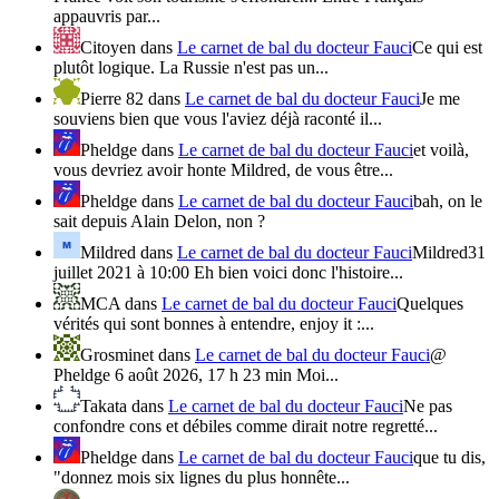
appauvris par...
Citoyen
dans
Le carnet de bal du docteur Fauci
Ce qui est
plutôt logique. La Russie n'est pas un...
Pierre 82
dans
Le carnet de bal du docteur Fauci
Je me
souviens bien que vous l'aviez déjà raconté il...
Pheldge
dans
Le carnet de bal du docteur Fauci
et voilà,
vous devriez avoir honte Mildred, de vous être...
Pheldge
dans
Le carnet de bal du docteur Fauci
bah, on le
sait depuis Alain Delon, non ?
Mildred
dans
Le carnet de bal du docteur Fauci
Mildred31
juillet 2021 à 10:00 Eh bien voici donc l'histoire...
MCA
dans
Le carnet de bal du docteur Fauci
Quelques
vérités qui sont bonnes à entendre, enjoy it :...
Grosminet
dans
Le carnet de bal du docteur Fauci
@
Pheldge 6 août 2026, 17 h 23 min Moi...
Takata
dans
Le carnet de bal du docteur Fauci
Ne pas
confondre cons et débiles comme dirait notre regretté...
Pheldge
dans
Le carnet de bal du docteur Fauci
que tu dis,
"donnez mois six lignes du plus honnête...