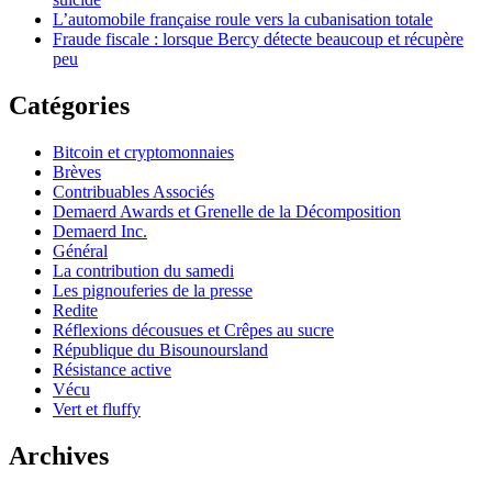
L’automobile française roule vers la cubanisation totale
Fraude fiscale : lorsque Bercy détecte beaucoup et récupère
peu
Catégories
Bitcoin et cryptomonnaies
Brèves
Contribuables Associés
Demaerd Awards et Grenelle de la Décomposition
Demaerd Inc.
Général
La contribution du samedi
Les pignouferies de la presse
Redite
Réflexions décousues et Crêpes au sucre
République du Bisounoursland
Résistance active
Vécu
Vert et fluffy
Archives