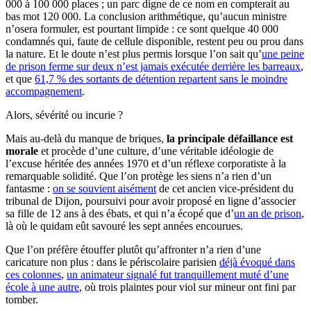
000 à 100 000 places ; un parc digne de ce nom en compterait au
bas mot 120 000. La conclusion arithmétique, qu’aucun ministre
n’osera formuler, est pourtant limpide : ce sont quelque 40 000
condamnés qui, faute de cellule disponible, restent peu ou prou dans
la nature. Et le doute n’est plus permis lorsque l’on sait qu’
une peine
de prison ferme sur deux n’est jamais exécutée derrière les barreaux
,
et que
61,7 % des sortants de détention repartent sans le moindre
accompagnement
.
Alors, sévérité ou incurie ?
Mais au-delà du manque de briques,
la principale défaillance est
morale
et procède d’une culture, d’une véritable idéologie de
l’excuse héritée des années 1970 et d’un réflexe corporatiste à la
remarquable solidité. Que l’on protège les siens n’a rien d’un
fantasme :
on se souvient aisément
de cet ancien vice-président du
tribunal de Dijon, poursuivi pour avoir proposé en ligne d’associer
sa fille de 12 ans à des ébats, et qui n’a écopé que d’
un an de prison
,
là où le quidam eût savouré les sept années encourues.
Que l’on préfère étouffer plutôt qu’affronter n’a rien d’une
caricature non plus : dans le périscolaire parisien
déjà évoqué dans
ces colonnes
,
un animateur signalé fut tranquillement muté d’une
école à une autre
, où trois plaintes pour viol sur mineur ont fini par
tomber.