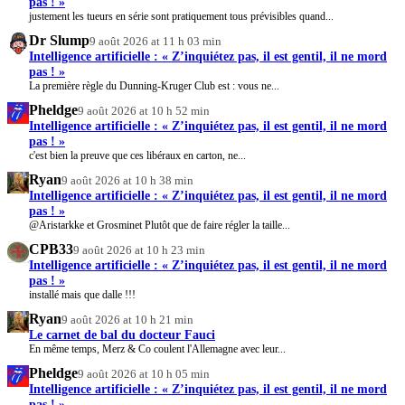
pas ! »
justement les tueurs en série sont pratiquement tous prévisibles quand...
Dr Slump
9 août 2026 at 11 h 03 min
Intelligence artificielle : « Z’inquiétez pas, il est gentil, il ne mord
pas ! »
La première règle du Dunning-Kruger Club est : vous ne...
Pheldge
9 août 2026 at 10 h 52 min
Intelligence artificielle : « Z’inquiétez pas, il est gentil, il ne mord
pas ! »
c'est bien la preuve que ces libéraux en carton, ne...
Ryan
9 août 2026 at 10 h 38 min
Intelligence artificielle : « Z’inquiétez pas, il est gentil, il ne mord
pas ! »
@Aristarkke et Grosminet Plutôt que de faire régler la taille...
CPB33
9 août 2026 at 10 h 23 min
Intelligence artificielle : « Z’inquiétez pas, il est gentil, il ne mord
pas ! »
installé mais que dalle !!!
Ryan
9 août 2026 at 10 h 21 min
Le carnet de bal du docteur Fauci
En même temps, Merz & Co coulent l'Allemagne avec leur...
Pheldge
9 août 2026 at 10 h 05 min
Intelligence artificielle : « Z’inquiétez pas, il est gentil, il ne mord
pas ! »