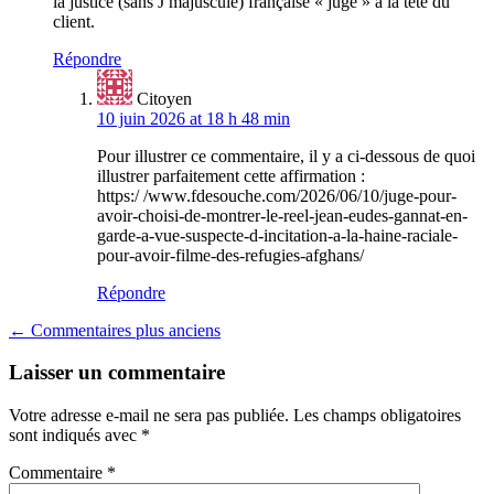
la justice (sans J majuscule) française « juge » à la tête du
client.
Répondre
Citoyen
10 juin 2026 at 18 h 48 min
Pour illustrer ce commentaire, il y a ci-dessous de quoi
illustrer parfaitement cette affirmation :
https:/ /www.fdesouche.com/2026/06/10/juge-pour-
avoir-choisi-de-montrer-le-reel-jean-eudes-gannat-en-
garde-a-vue-suspecte-d-incitation-a-la-haine-raciale-
pour-avoir-filme-des-refugies-afghans/
Répondre
Navigation
← Commentaires plus anciens
dans
Laisser un commentaire
les
Votre adresse e-mail ne sera pas publiée.
Les champs obligatoires
commentaires
sont indiqués avec
*
Commentaire
*