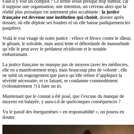
Faut-il y voir un complot ? Le terme serait presque trop flatteur, car
il suppose une organisation, une intention, un cerveau alors que la
réalité plus prosaïque est autrement plus accablante :
la justice
française est devenue une institution qui choisit
, dossier après
dossier, où elle déploie ses foudres et où elle baisse pudiquement les
paupières.
Voilà le vrai visage de notre justice : véloce et féroce contre le râleur,
le gênant, le solvable, mais aussi lente et débordante de mansuétude
qu’elle le peut avec le prédateur récidiviste et le notable
embarrassant.
La justice française ne manque pas de moyens (avec les médiocres,
elle en a manifestement trop), mais beaucoup plus de volonté ; elle
ne subit un engorgement que parce qu’elle refuse d’appliquer la
sévérité nécessaire, et ce faisant, se condamne commodément
(volontairement ?) à faire un tri.
Maintenant que le constat a été posé, que l’excuse du manque de
moyens est balayée, y aura-t-il de quelconques conséquences ?
Vu le passif des énergumènes « en responsabilité », on pourra en
douter.