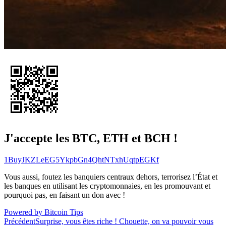
J'accepte les BTC, ETH et BCH !
1BuyJKZLeEG5YkpbGn4QhtNTxhUqtpEGKf
Vous aussi, foutez les banquiers centraux dehors, terrorisez l’État et
les banques en utilisant les cryptomonnaies, en les promouvant et
pourquoi pas, en faisant un don avec !
Powered by Bitcoin Tips
Navigation
Précédent
Surprise, vous êtes riche ! Chouette, on va pouvoir vous