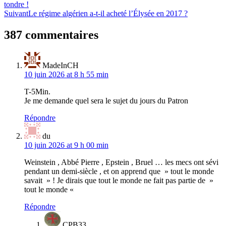
tondre !
de
Suivant
Le régime algérien a-t-il acheté l’Élysée en 2017 ?
l’article
387 commentaires
MadeInCH
10 juin 2026 at 8 h 55 min
T-5Min.
Je me demande quel sera le sujet du jours du Patron
Répondre
du
10 juin 2026 at 9 h 00 min
Weinstein , Abbé Pierre , Epstein , Bruel … les mecs ont sévi
pendant un demi-siècle , et on apprend que » tout le monde
savait » ! Je dirais que tout le monde ne fait pas partie de »
tout le monde «
Répondre
CPB33