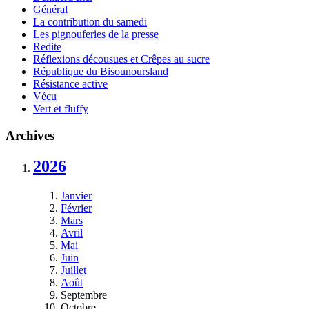
Général
La contribution du samedi
Les pignouferies de la presse
Redite
Réflexions décousues et Crêpes au sucre
République du Bisounoursland
Résistance active
Vécu
Vert et fluffy
Archives
2026
Janvier
Février
Mars
Avril
Mai
Juin
Juillet
Août
Septembre
Octobre