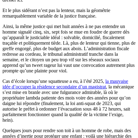
Et le plus sidérant n’est pas la lenteur, mais la géométrie
remarquablement variable de la justice française.
Ainsi, la même justice qui met huit années à ne pas entendre un
homme signalé cinq, six, sept fois se mue en foudre de guerre dès
qu’apparaît le justiciable idéal : solvable, domicilié, fiscalement
traçable et politiquement tiède. Là, plus de lenteur qui tienne, plus de
greffe engorgé, plus de budget aux abois. L’administration fiscale
redresse au cordeau, le tribunal administratif tranche dans la
semaine, et le citoyen un peu trop vif sur les réseaux sociaux
apprend qu’un tweet rageur lui vaut une convocation autrement plus
prompte qu’une plainte pour viol.
Cas d’école lorsqu’une squatteuse a eu, à l’été 2025,
la mauvaise
idée d’occuper la résidence secondaire d’un magistrat
, la mécanique
s’est mise en branle avec une fulgurance admirable, là où le
propriétaire lambda patiente des mois voire des années pour qu’on
daigne lui répondre (finalement, la loi anti-squat de 2023, qui
autorise le préfet à ordonner l’évacuation sous 48 à 72 heures, sait
parfaitement fonctionner quand la qualité de la victime l’exige,
hein).
Quelques jours pour rendre son toit à un homme de robe, mais des
années d’inertie pour protéger une enfant : voilà une hiérarchie des