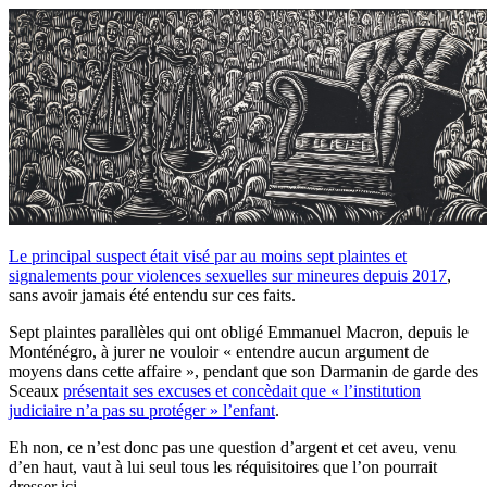
Le principal suspect était visé par au moins sept plaintes et
signalements pour violences sexuelles sur mineures depuis 2017
,
sans avoir jamais été entendu sur ces faits.
Sept plaintes parallèles qui ont obligé Emmanuel Macron, depuis le
Monténégro, à jurer ne vouloir « entendre aucun argument de
moyens dans cette affaire », pendant que son Darmanin de garde des
Sceaux
présentait ses excuses et concèdait que « l’institution
judiciaire n’a pas su protéger » l’enfant
.
Eh non, ce n’est donc pas une question d’argent et cet aveu, venu
d’en haut, vaut à lui seul tous les réquisitoires que l’on pourrait
dresser ici.