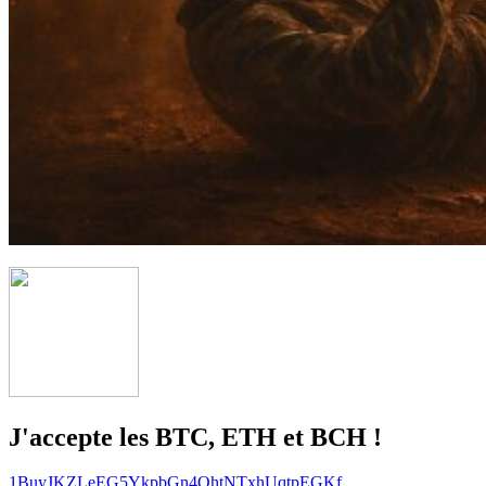
J'accepte les BTC, ETH et BCH !
1BuyJKZLeEG5YkpbGn4QhtNTxhUqtpEGKf