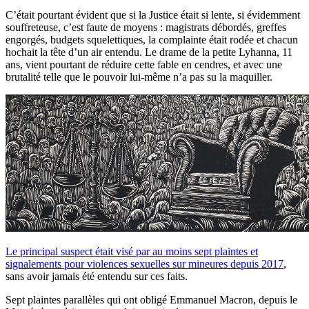
C’était pourtant évident que si la Justice était si lente, si évidemment
souffreteuse, c’est faute de moyens : magistrats débordés, greffes
engorgés, budgets squelettiques, la complainte était rodée et chacun
hochait la tête d’un air entendu. Le drame de la petite Lyhanna, 11
ans, vient pourtant de réduire cette fable en cendres, et avec une
brutalité telle que le pouvoir lui-même n’a pas su la maquiller.
Le principal suspect était visé par au moins sept plaintes et
signalements pour violences sexuelles sur mineures depuis 2017
,
sans avoir jamais été entendu sur ces faits.
Sept plaintes parallèles qui ont obligé Emmanuel Macron, depuis le