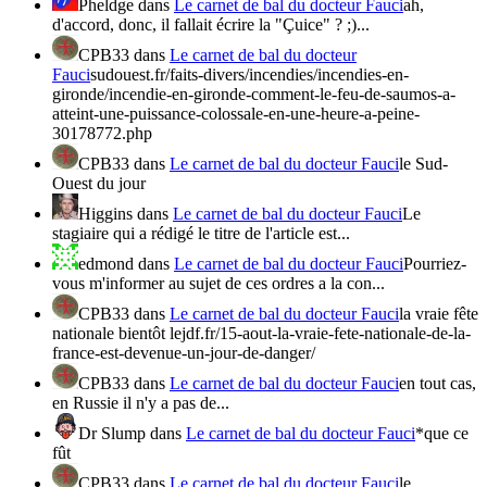
Pheldge
dans
Le carnet de bal du docteur Fauci
ah,
d'accord, donc, il fallait écrire la "Çuice" ? ;)...
CPB33
dans
Le carnet de bal du docteur
Fauci
sudouest.fr/faits-divers/incendies/incendies-en-
gironde/incendie-en-gironde-comment-le-feu-de-saumos-a-
atteint-une-puissance-colossale-en-une-heure-a-peine-
30178772.php
CPB33
dans
Le carnet de bal du docteur Fauci
le Sud-
Ouest du jour
Higgins
dans
Le carnet de bal du docteur Fauci
Le
stagiaire qui a rédigé le titre de l'article est...
edmond
dans
Le carnet de bal du docteur Fauci
Pourriez-
vous m'informer au sujet de ces ordres a la con...
CPB33
dans
Le carnet de bal du docteur Fauci
la vraie fête
nationale bientôt lejdf.fr/15-aout-la-vraie-fete-nationale-de-la-
france-est-devenue-un-jour-de-danger/
CPB33
dans
Le carnet de bal du docteur Fauci
en tout cas,
en Russie il n'y a pas de...
Dr Slump
dans
Le carnet de bal du docteur Fauci
*que ce
fût
CPB33
dans
Le carnet de bal du docteur Fauci
le