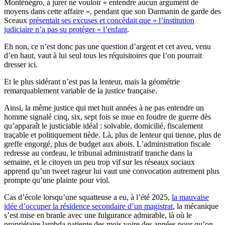
Monténégro, à jurer ne vouloir « entendre aucun argument de
moyens dans cette affaire », pendant que son Darmanin de garde des
Sceaux
présentait ses excuses et concèdait que « l’institution
judiciaire n’a pas su protéger » l’enfant
.
Eh non, ce n’est donc pas une question d’argent et cet aveu, venu
d’en haut, vaut à lui seul tous les réquisitoires que l’on pourrait
dresser ici.
Et le plus sidérant n’est pas la lenteur, mais la géométrie
remarquablement variable de la justice française.
Ainsi, la même justice qui met huit années à ne pas entendre un
homme signalé cinq, six, sept fois se mue en foudre de guerre dès
qu’apparaît le justiciable idéal : solvable, domicilié, fiscalement
traçable et politiquement tiède. Là, plus de lenteur qui tienne, plus de
greffe engorgé, plus de budget aux abois. L’administration fiscale
redresse au cordeau, le tribunal administratif tranche dans la
semaine, et le citoyen un peu trop vif sur les réseaux sociaux
apprend qu’un tweet rageur lui vaut une convocation autrement plus
prompte qu’une plainte pour viol.
Cas d’école lorsqu’une squatteuse a eu, à l’été 2025,
la mauvaise
idée d’occuper la résidence secondaire d’un magistrat
, la mécanique
s’est mise en branle avec une fulgurance admirable, là où le
propriétaire lambda patiente des mois voire des années pour qu’on