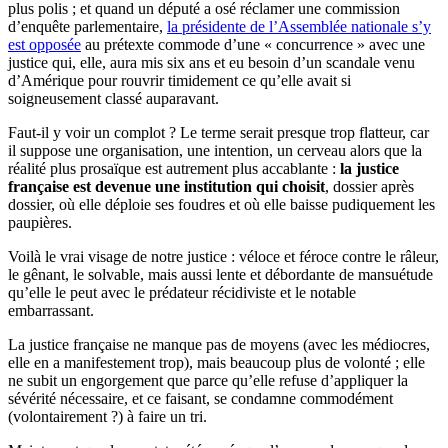
plus polis ; et quand un député a osé réclamer une commission
d’enquête parlementaire,
la présidente de l’Assemblée nationale s’y
est opposée
au prétexte commode d’une « concurrence » avec une
justice qui, elle, aura mis six ans et eu besoin d’un scandale venu
d’Amérique pour rouvrir timidement ce qu’elle avait si
soigneusement classé auparavant.
Faut-il y voir un complot ? Le terme serait presque trop flatteur, car
il suppose une organisation, une intention, un cerveau alors que la
réalité plus prosaïque est autrement plus accablante :
la justice
française est devenue une institution qui choisit
, dossier après
dossier, où elle déploie ses foudres et où elle baisse pudiquement les
paupières.
Voilà le vrai visage de notre justice : véloce et féroce contre le râleur,
le gênant, le solvable, mais aussi lente et débordante de mansuétude
qu’elle le peut avec le prédateur récidiviste et le notable
embarrassant.
La justice française ne manque pas de moyens (avec les médiocres,
elle en a manifestement trop), mais beaucoup plus de volonté ; elle
ne subit un engorgement que parce qu’elle refuse d’appliquer la
sévérité nécessaire, et ce faisant, se condamne commodément
(volontairement ?) à faire un tri.