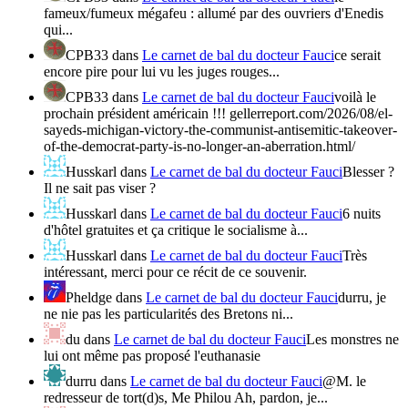
fameux/fumeux mégafeu : allumé par des ouvriers d'Enedis
qui...
CPB33
dans
Le carnet de bal du docteur Fauci
ce serait
encore pire pour lui vu les juges rouges...
CPB33
dans
Le carnet de bal du docteur Fauci
voilà le
prochain président américain !!! gellerreport.com/2026/08/el-
sayeds-michigan-victory-the-communist-antisemitic-takeover-
of-the-democrat-party-is-no-longer-an-aberration.html/
Husskarl
dans
Le carnet de bal du docteur Fauci
Blesser ?
Il ne sait pas viser ?
Husskarl
dans
Le carnet de bal du docteur Fauci
6 nuits
d'hôtel gratuites et ça critique le socialisme à...
Husskarl
dans
Le carnet de bal du docteur Fauci
Très
intéressant, merci pour ce récit de ce souvenir.
Pheldge
dans
Le carnet de bal du docteur Fauci
durru, je
ne nie pas les particularités des Bretons ni...
du
dans
Le carnet de bal du docteur Fauci
Les monstres ne
lui ont même pas proposé l'euthanasie
durru
dans
Le carnet de bal du docteur Fauci
@M. le
redresseur de tort(d)s, Me Philou Ah, pardon, je...