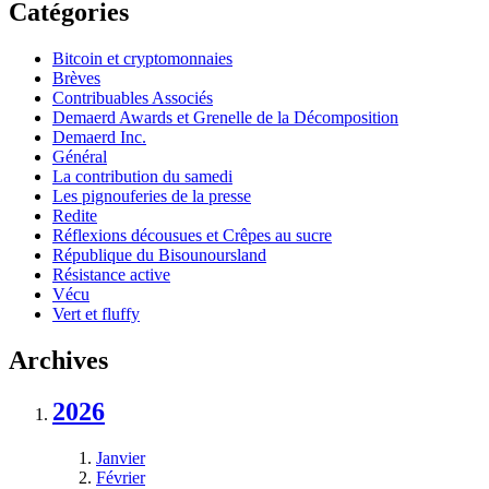
Catégories
Bitcoin et cryptomonnaies
Brèves
Contribuables Associés
Demaerd Awards et Grenelle de la Décomposition
Demaerd Inc.
Général
La contribution du samedi
Les pignouferies de la presse
Redite
Réflexions décousues et Crêpes au sucre
République du Bisounoursland
Résistance active
Vécu
Vert et fluffy
Archives
2026
Janvier
Février