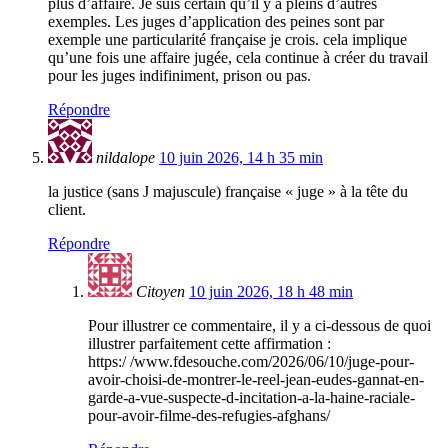
plus d’affaire. Je suis certain qu’il y a pleins d’autres
exemples. Les juges d’application des peines sont par
exemple une particularité française je crois. cela implique
qu’une fois une affaire jugée, cela continue à créer du travail
pour les juges indifiniment, prison ou pas.
Répondre
nildalope
10 juin 2026, 14 h 35 min
la justice (sans J majuscule) française « juge » à la tête du
client.
Répondre
Citoyen
10 juin 2026, 18 h 48 min
Pour illustrer ce commentaire, il y a ci-dessous de quoi
illustrer parfaitement cette affirmation :
https:/ /www.fdesouche.com/2026/06/10/juge-pour-
avoir-choisi-de-montrer-le-reel-jean-eudes-gannat-en-
garde-a-vue-suspecte-d-incitation-a-la-haine-raciale-
pour-avoir-filme-des-refugies-afghans/