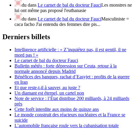
du
dans
Le carnet de bal du docteur Fauci
Les monstres ne
lui ont même pas proposé l'euthanasie
du
dans
Le carnet de bal du docteur Fauci
Masculiniste =
caca facho J'ai entendu des femmes dire pis...
Derniers billets
Intelligence artificielle : « Z’inquiétez pas, il est gentil, il ne
mord pas ! »
Le carnet de bal du docteur Fauci
Bulletin météo : forte dépression sur Ceuta, retour à la
normale annoncé depuis Madrid
Bénéfices des banques, rachat d’Easyjet : profits de la guerre
en Iran
Et que reste-t-il à sauver, au juste ?
Un diamant est éternel, un cartel non
Note de service : l’État distribue 200 milliards, à 24 milliards
près
Cette forêt interdite aux moins de quinze ans
Le monde construit des réacteurs nucléaires et la France se
suicide
L’automobile française roule vers la cubanisation totale