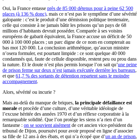
Oui, la France entasse
près de 85 000 détenus pour à peine 62 500
places (à 136 % donc)
, mais ce n’est pas le symptôme d’une sévérité
galopante : c’est le produit d’une démission politique trentenaire,
celle qui consiste à ne jamais bâtir les prisons qu’un pays de 68
millions d’habitants devrait posséder. Comparée à ses voisins
européens de gabarit équivalent, la France accuse un déficit de 50
000 à 100 000 places ; un parc digne de ce nom en compterait au
bas mot 120 000. La conclusion arithmétique, qu’aucun ministre
n’osera formuler, est pourtant limpide : ce sont quelque 40 000
condamnés qui, faute de cellule disponible, restent peu ou prou dans
la nature. Et le doute n’est plus permis lorsque l’on sait qu’
une peine
de prison ferme sur deux n’est jamais exécutée derrière les barreaux
,
et que
61,7 % des sortants de détention repartent sans le moindre
accompagnement
.
Alors, sévérité ou incurie ?
Mais au-delà du manque de briques,
la principale défaillance est
morale
et procède d’une culture, d’une véritable idéologie de
l’excuse héritée des années 1970 et d’un réflexe corporatiste à la
remarquable solidité. Que l’on protège les siens n’a rien d’un
fantasme :
on se souvient aisément
de cet ancien vice-président du
tribunal de Dijon, poursuivi pour avoir proposé en ligne d’associer
sa fille de 12 ans à des ébats, et qui n’a écopé que d’
un an de prison
,