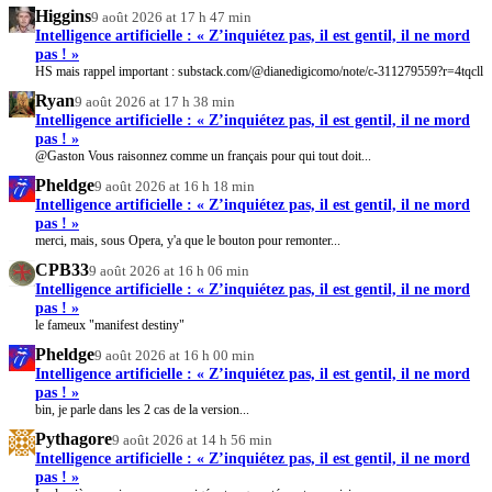
Higgins
9 août 2026 at 17 h 47 min
Intelligence artificielle : « Z’inquiétez pas, il est gentil, il ne mord
pas ! »
HS mais rappel important : substack.com/@dianedigicomo/note/c-311279559?r=4tqcll
Ryan
9 août 2026 at 17 h 38 min
Intelligence artificielle : « Z’inquiétez pas, il est gentil, il ne mord
pas ! »
@Gaston Vous raisonnez comme un français pour qui tout doit...
Pheldge
9 août 2026 at 16 h 18 min
Intelligence artificielle : « Z’inquiétez pas, il est gentil, il ne mord
pas ! »
merci, mais, sous Opera, y'a que le bouton pour remonter...
CPB33
9 août 2026 at 16 h 06 min
Intelligence artificielle : « Z’inquiétez pas, il est gentil, il ne mord
pas ! »
le fameux "manifest destiny"
Pheldge
9 août 2026 at 16 h 00 min
Intelligence artificielle : « Z’inquiétez pas, il est gentil, il ne mord
pas ! »
bin, je parle dans les 2 cas de la version...
Pythagore
9 août 2026 at 14 h 56 min
Intelligence artificielle : « Z’inquiétez pas, il est gentil, il ne mord
pas ! »