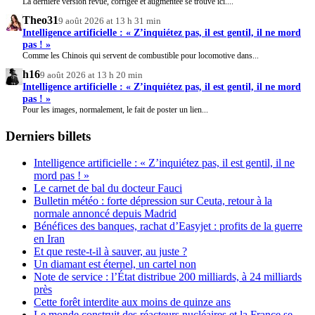
La dernière version revue, corrigée et augmentée se trouve ici....
Theo31
9 août 2026 at 13 h 31 min
Intelligence artificielle : « Z’inquiétez pas, il est gentil, il ne mord
pas ! »
Comme les Chinois qui servent de combustible pour locomotive dans...
h16
9 août 2026 at 13 h 20 min
Intelligence artificielle : « Z’inquiétez pas, il est gentil, il ne mord
pas ! »
Pour les images, normalement, le fait de poster un lien...
Derniers billets
Intelligence artificielle : « Z’inquiétez pas, il est gentil, il ne
mord pas ! »
Le carnet de bal du docteur Fauci
Bulletin météo : forte dépression sur Ceuta, retour à la
normale annoncé depuis Madrid
Bénéfices des banques, rachat d’Easyjet : profits de la guerre
en Iran
Et que reste-t-il à sauver, au juste ?
Un diamant est éternel, un cartel non
Note de service : l’État distribue 200 milliards, à 24 milliards
près
Cette forêt interdite aux moins de quinze ans
Le monde construit des réacteurs nucléaires et la France se