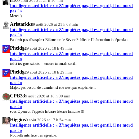
h16
9 août 2026 at 21 h 10 min
Intelligence artificielle : « Z’inquiétez pas, il est gentil, il ne mord
pas ! »
Merci :)
Aristarkke
9 août 2026 at 21 h 08 min
Intelligence artificielle : « Z’inquiétez pas, il est gentil, il ne mord
pas ! »
Faudrait pas désespérer Billancourt le Sévice Public de l'Information indépendant...
Pheldge
9 août 2026 at 18 h 49 min
Intelligence artificielle : « Z’inquiétez pas, il est gentil, il ne mord
pas ! »
toi et tes gros sabots ... encore tu aurais sorti...
Pheldge
9 août 2026 at 18 h 29 min
Intelligence artificielle : « Z’inquiétez pas, il est gentil, il ne mord
pas ! »
Major, pas besoin de truander, si elle n'est pas empêchée,...
CPB33
9 août 2026 at 18 h 00 min
Intelligence artificielle : « Z’inquiétez pas, il est gentil, il ne mord
pas ! »
sous Opera on l'appelle la barre latérale fantôme !!!
Higgins
9 août 2026 at 17 h 54 min
Intelligence artificielle : « Z’inquiétez pas, il est gentil, il ne mord
pas ! »
Nouvelle interface très agréable.