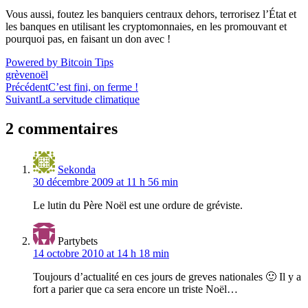
Vous aussi, foutez les banquiers centraux dehors, terrorisez l’État et
les banques en utilisant les cryptomonnaies, en les promouvant et
pourquoi pas, en faisant un don avec !
Powered by Bitcoin Tips
grève
noël
Navigation
Précédent
C’est fini, on ferme !
Suivant
La servitude climatique
de
l’article
2 commentaires
Sekonda
30 décembre 2009 at 11 h 56 min
Le lutin du Père Noël est une ordure de gréviste.
Partybets
14 octobre 2010 at 14 h 18 min
Toujours d’actualité en ces jours de greves nationales 🙂 Il y a
fort a parier que ca sera encore un triste Noël…