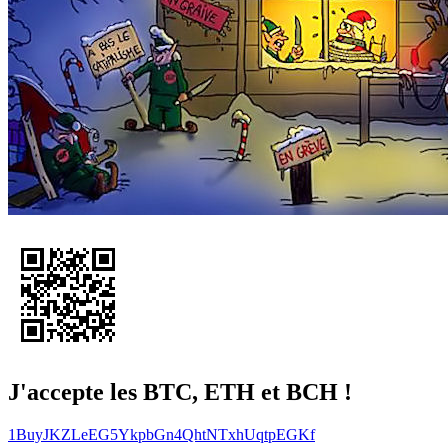
J'accepte les BTC, ETH et BCH !
1BuyJKZLeEG5YkpbGn4QhtNTxhUqtpEGKf