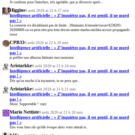
Je confirme pour l'interface, très agréable, que je découvre après...
Higgins
9 août 2026 at 22 h 37 min
Intelligence artificielle : « Z’inquiétez pas, il est gentil, il ne mord
pas ! »
La connerie n'a décidément pas de limite : 20minutes.fr/monde/russie/4238201-
20260809-ca-va-peut-etre-peu-loin-dessin-anime-masha-michka-accuse-propagande-
russe
CPB33
9 août 2026 at 22 h 26 min
Intelligence artificielle : « Z’inquiétez pas, il est gentil, il ne mord
pas ! »
je préfère une allusion littéraire moi monsieur
Aristarkke
9 août 2026 at 21 h 24 min
Intelligence artificielle : « Z’inquiétez pas, il est gentil, il ne mord
pas ! »
Dès qu'on touche à la tuyauterie, tu ne peux que...
Aristarkke
9 août 2026 at 21 h 21 min
Intelligence artificielle : « Z’inquiétez pas, il est gentil, il ne mord
pas ! »
Moui. Supportable ! :razz:
Mario Nettiste
9 août 2026 at 21 h 20 min
Intelligence artificielle : « Z’inquiétez pas, il est gentil, il ne mord
pas ! »
Êtes vous bien sûr qu'elle évoque alors votre attirail et...