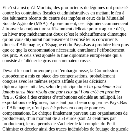
Et c’est ainsi qu’à Morlaix, des producteurs de légumes ont protesté
contre les contraintes fiscales et administratives en mettant le feu à
des bâtiments récents du centre des impôts et ceux de la Mutualité
Sociale Agricole (MSA). Apparemment, ces légumiers commencent
à trouver la conjoncture suffisamment délicate pour « agir » : déjà,
un hiver trop méchamment doux (c’est le réchauffement climatique,
qu’on vous dit) aurait honteusement favorisé leurs concurrents
directs d’Allemagne, d’Espagne et du Pays-Bas à produire bien plus
que ce que la consommation nécessitait, entraînant l’effondrement
des prix. À cela s’est ajoutée la fine diplomatie européenne qui a
consisté à s’aliéner le gros consommateur russe.
Devant le souci provoqué par l’embargo russe, la Commission
européenne a mis en place des compensations, probablement
conçues avec les mêmes esprits affûtés que les décisions
diplomatiques initiales, selon le principe du
« Un problème n’est
jamais aussi bien résolu que par ceux qui l’ont créé en premier
lieu »
. Grâce à des critères d’attributions calculés au millipoil, les
exportations de légumes, transitant pour beaucoup par les Pays-Bas
et l’Allemagne, n’ont pas été prises en compte pour ces
compensations. Le chèque finalement parvenu aux organisations de
producteurs, d’un montant de 353 euros (soit 23 centimes par
producteur), leur a permis de s’acheter le kit complet du Petit
Chimiste et déceler ainsi des traces indéniables de foutage de gueule