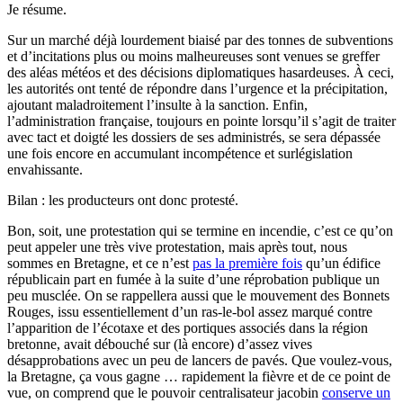
Je résume.
Sur un marché déjà lourdement biaisé par des tonnes de subventions
et d’incitations plus ou moins malheureuses sont venues se greffer
des aléas météos et des décisions diplomatiques hasardeuses. À ceci,
les autorités ont tenté de répondre dans l’urgence et la précipitation,
ajoutant maladroitement l’insulte à la sanction. Enfin,
l’administration française, toujours en pointe lorsqu’il s’agit de traiter
avec tact et doigté les dossiers de ses administrés, se sera dépassée
une fois encore en accumulant incompétence et surlégislation
envahissante.
Bilan : les producteurs ont donc protesté.
Bon, soit, une protestation qui se termine en incendie, c’est ce qu’on
peut appeler une très vive protestation, mais après tout, nous
sommes en Bretagne, et ce n’est
pas la première fois
qu’un édifice
républicain part en fumée à la suite d’une réprobation publique un
peu musclée. On se rappellera aussi que le mouvement des Bonnets
Rouges, issu essentiellement d’un ras-le-bol assez marqué contre
l’apparition de l’écotaxe et des portiques associés dans la région
bretonne, avait débouché sur (là encore) d’assez vives
désapprobations avec un peu de lancers de pavés. Que voulez-vous,
la Bretagne, ça vous gagne … rapidement la fièvre et de ce point de
vue, on comprend que le pouvoir centralisateur jacobin
conserve un