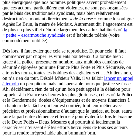
plus énergiques que nos hommes politiques savent probablement
que ces actions, particulièrement violentes, ne sont pas organisées
par le biais des traditionnels syndicats, mais bien relativement
déstructurées, montant directement
« de la base »
comme le souligne
Agnès Le Brun, la maire de Morlaix. Autrement dit, l’agacement est
de plus en plus vif et déborde largement les cadres habituels où
la
« petite » escarmouche syndicale
est d’habitude tolérée (voire
commodément oubliée).
Dès lors, il faut éviter que cela se reproduise. Et pour cela, il faut
commencer par choper les virulents boutefeux. Ça tombe bien :
grâce à la police, présente en nombre, aux multiples caméras de
sécurité déployées pour une France Plus Forte et Plus Sécurisée, on
a tous les noms, toutes les bobines des agitateurs et … Ah tiens non,
on n’a rien du tout. Désolé M’sieur Valls, il va falloir
lancer un appel
à témoin
un peu piteux mais indispensable pour que justice se fasse.
Ah, décidément, rien de tel qu’un bon petit appel à la délation pour
rappeler à la France ses heures les plus glorieuses, celles où la Police
et la Gendarmerie, dotées d’équipements et de moyens financiers à
la hauteur de la tâche qui leur est confiée, font leur métier avec
précision et professionnalisme d’autant que la justice, au bout, saura
faire la part entre clémence et fermeté pour éviter à la fois le laxisme
et le Deux Poids – Deux Mesures qui pourrait si facilement la
caractériser n’eussent été les efforts herculéens de tous ses acteurs
pour la rendre irréprochable ahem brmmmfr brm.