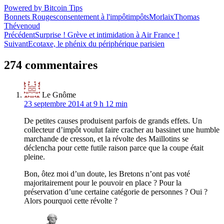
Powered by Bitcoin Tips
Bonnets Rouges
consentement à l'impôt
impôts
Morlaix
Thomas
Thévenoud
Navigation
Précédent
Surprise ! Grève et intimidation à Air France !
Suivant
Ecotaxe, le phénix du périphérique parisien
de
l’article
274 commentaires
Le Gnôme
23 septembre 2014 at 9 h 12 min
De petites causes produisent parfois de grands effets. Un
collecteur d’impôt voulut faire cracher au bassinet une humble
marchande de cresson, et la révolte des Maillotins se
déclencha pour cette futile raison parce que la coupe était
pleine.
Bon, ôtez moi d’un doute, les Bretons n’ont pas voté
majoritairement pour le pouvoir en place ? Pour la
préservation d’une certaine catégorie de personnes ? Oui ?
Alors pourquoi cette révolte ?