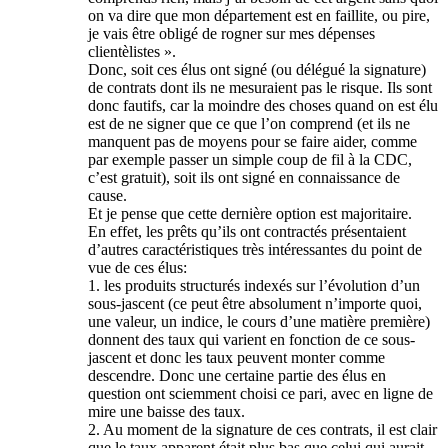
on va dire que mon département est en faillite, ou pire,
je vais être obligé de rogner sur mes dépenses
clientèlistes ».
Donc, soit ces élus ont signé (ou délégué la signature)
de contrats dont ils ne mesuraient pas le risque. Ils sont
donc fautifs, car la moindre des choses quand on est élu
est de ne signer que ce que l’on comprend (et ils ne
manquent pas de moyens pour se faire aider, comme
par exemple passer un simple coup de fil à la CDC,
c’est gratuit), soit ils ont signé en connaissance de
cause.
Et je pense que cette dernière option est majoritaire.
En effet, les prêts qu’ils ont contractés présentaient
d’autres caractéristiques très intéressantes du point de
vue de ces élus:
1. les produits structurés indexés sur l’évolution d’un
sous-jascent (ce peut être absolument n’importe quoi,
une valeur, un indice, le cours d’une matière première)
donnent des taux qui varient en fonction de ce sous-
jascent et donc les taux peuvent monter comme
descendre. Donc une certaine partie des élus en
question ont sciemment choisi ce pari, avec en ligne de
mire une baisse des taux.
2. Au moment de la signature de ces contrats, il est clair
que le taux apparent était plus bas que celui qui aurait