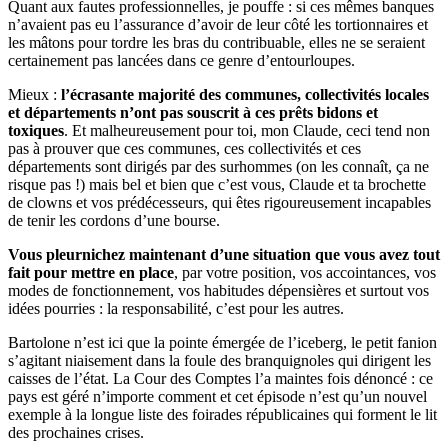
Quant aux fautes professionnelles, je pouffe : si ces mêmes banques
n’avaient pas eu l’assurance d’avoir de leur côté les tortionnaires et
les mâtons pour tordre les bras du contribuable, elles ne se seraient
certainement pas lancées dans ce genre d’entourloupes.
Mieux :
l’écrasante majorité des communes, collectivités locales
et départements n’ont pas souscrit à ces prêts bidons et
toxiques
. Et malheureusement pour toi, mon Claude, ceci tend non
pas à prouver que ces communes, ces collectivités et ces
départements sont dirigés par des surhommes (on les connaît, ça ne
risque pas !) mais bel et bien que c’est vous, Claude et ta brochette
de clowns et vos prédécesseurs, qui êtes rigoureusement incapables
de tenir les cordons d’une bourse.
Vous pleurnichez maintenant d’une situation que vous avez tout
fait pour mettre en place
, par votre position, vos accointances, vos
modes de fonctionnement, vos habitudes dépensières et surtout vos
idées pourries : la responsabilité, c’est pour les autres.
Bartolone n’est ici que la pointe émergée de l’iceberg, le petit fanion
s’agitant niaisement dans la foule des branquignoles qui dirigent les
caisses de l’état. La Cour des Comptes l’a maintes fois dénoncé : ce
pays est géré n’importe comment et cet épisode n’est qu’un nouvel
exemple à la longue liste des foirades républicaines qui forment le lit
des prochaines crises.