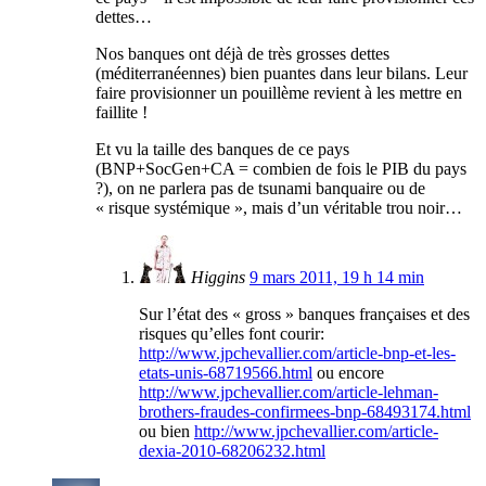
dettes…
Nos banques ont déjà de très grosses dettes
(méditerranéennes) bien puantes dans leur bilans. Leur
faire provisionner un pouillème revient à les mettre en
faillite !
Et vu la taille des banques de ce pays
(BNP+SocGen+CA = combien de fois le PIB du pays
?), on ne parlera pas de tsunami banquaire ou de
« risque systémique », mais d’un véritable trou noir…
Higgins
9 mars 2011, 19 h 14 min
Sur l’état des « gross » banques françaises et des
risques qu’elles font courir:
http://www.jpchevallier.com/article-bnp-et-les-
etats-unis-68719566.html
ou encore
http://www.jpchevallier.com/article-lehman-
brothers-fraudes-confirmees-bnp-68493174.html
ou bien
http://www.jpchevallier.com/article-
dexia-2010-68206232.html