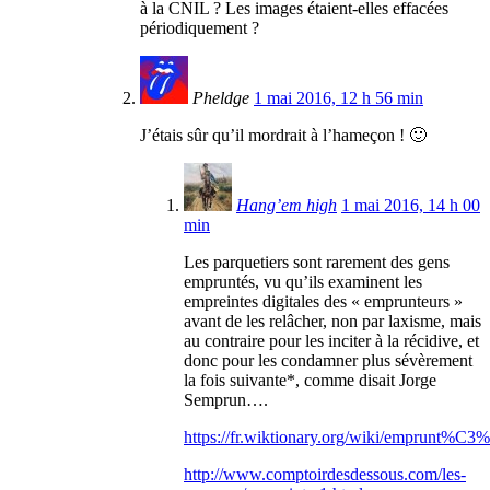
à la CNIL ? Les images étaient-elles effacées
périodiquement ?
Pheldge
1 mai 2016, 12 h 56 min
J’étais sûr qu’il mordrait à l’hameçon ! 🙂
Hang’em high
1 mai 2016, 14 h 00
min
Les parquetiers sont rarement des gens
empruntés, vu qu’ils examinent les
empreintes digitales des « emprunteurs »
avant de les relâcher, non par laxisme, mais
au contraire pour les inciter à la récidive, et
donc pour les condamner plus sévèrement
la fois suivante*, comme disait Jorge
Semprun….
https://fr.wiktionary.org/wiki/emprunt%C3
http://www.comptoirdesdessous.com/les-