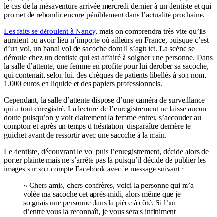
le cas de la mésaventure arrivée mercredi dernier à un dentiste et qui
promet de rebondir encore péniblement dans l’actualité prochaine.
Les faits se déroulent à Nancy
, mais on comprendra très vite qu’ils
auraient pu avoir lieu n’importe où ailleurs en France, puisque c’est
d’un vol, un banal vol de sacoche dont il s’agit ici. La scène se
déroule chez un dentiste qui est affairé à soigner une personne. Dans
la salle d’attente, une femme en profite pour lui dérober sa sacoche,
qui contenait, selon lui, des chèques de patients libellés à son nom,
1.000 euros en liquide et des papiers professionnels.
Cependant, la salle d’attente dispose d’une caméra de surveillance
qui a tout enregistré. La lecture de l’enregistrement ne laisse aucun
doute puisqu’on y voit clairement la femme entrer, s’accouder au
comptoir et après un temps d’hésitation, disparaître derrière le
guichet avant de ressortir avec une sacoche à la main.
Le dentiste, découvrant le vol puis l’enregistrement, décide alors de
porter plainte mais ne s’arrête pas là puisqu’il décide de publier les
images sur son compte Facebook avec le message suivant :
« Chers amis, chers confrères, voici la personne qui m’a
volée ma sacoche cet après-midi, alors même que je
soignais une personne dans la pièce à côté. Si l’un
d’entre vous la reconnaît, je vous serais infiniment