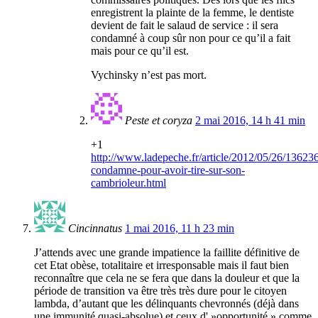
enregistrent la plainte de la femme, le dentiste
devient de fait le salaud de service : il sera
condamné à coup sûr non pour ce qu’il a fait
mais pour ce qu’il est.
Vychinsky n’est pas mort.
Peste et coryza
2 mai 2016, 14 h 41 min
+1
http://www.ladepeche.fr/article/2012/05/26/13623
condamne-pour-avoir-tire-sur-son-
cambrioleur.html
Cincinnatus
1 mai 2016, 11 h 23 min
J’attends avec une grande impatience la faillite définitive de
cet Etat obèse, totalitaire et irresponsable mais il faut bien
reconnaître que cela ne se fera que dans la douleur et que la
période de transition va être très très dure pour le citoyen
lambda, d’autant que les délinquants chevronnés (déjà dans
une immunité quasi-absolue) et ceux d' »opportunité » comme