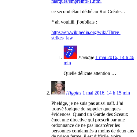
marques/empreinte-1.html
ce second étant dédié au Roi Créole….
* ah vouiiiii, j’oubliais :
https://en.wikipedia.org/wiki/Three-
strikes_law
Pheldge
1 mai 2016, 14 h 46
min
Quelle délicate attention …
Higgins
1 mai 2016, 14 h 15 min
Pheldge, je ne suis pas aussi naïf. J’ai
trouvé !ogique de rappeler quelques
évidences. Quand un Garde des Sceaux
émet une directive qui prescrit par une
ordonnance de ne pas incarcérer les
personnes condamnés à moins de deux ans
de prison ferme, il est difficile, voire