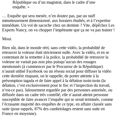
République ou d’un magistrat, dans le cadre d’une
enquête. »
… Enquête qui sera menée, n’en doutez pas, par un staff
minutieusement dimensionné, aux horaires étudiés, et à l’expertise
immédiate. Un vol de sacoche chez un dentiste ? Vite, dépêchez Les
Experts Nancy, on va chopper l’impétrante que ça ne va pas trainer !
Moui.
Bien sûr, dans le monde réel, sans cette vidéo, la probabilité de
retrouver la voleuse était strictement nulle. Avec la vidéo, et en se
contentant de la remettre à la police, la probabilité de retrouver la
voleuse ne variait pas non plus puisqu’aucun des rouages
mentionnés (à commencer par le Procureur de la République)
n’aurait utilisé Facebook ou un réseau social pour diffuser la vidéo
cette dernière risquant, on le rappelle, de porter atteinte à la
présomption tagada et de faire appel à la délation tsoin-tsoin (la
délation, c’est exclusivement pour le fisc et l’inspection du travail,
n’est-ce pas). Jalousement regardée par des personnes autorisée, ou
diffusée dans un cadre très contrôlé, elle n’aurait atteint personne
susceptible de faire avancer l’enquête qui se serait terminée, comme
l’écrasante majorité des enquêtes de ce type, en affaire classée sans
suite (pour rappels, 87% des cambriolages restent sans suite en
France en moyenne).