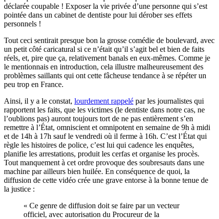
déclarée coupable ! Exposer la vie privée d’une personne qui s’est
pointée dans un cabinet de dentiste pour lui dérober ses effets
personnels !
Tout ceci sentirait presque bon la grosse comédie de boulevard, avec
un petit côté caricatural si ce n’était qu’il s’agit bel et bien de faits
réels, et, pire que ça, relativement banals en eux-mêmes. Comme je
le mentionnais en introduction, cela illustre malheureusement des
problèmes saillants qui ont cette fâcheuse tendance à se répéter un
peu trop en France.
Ainsi, il y a le constat,
lourdement rappelé
par les journalistes qui
rapportent les faits, que les victimes (le dentiste dans notre cas, ne
l’oublions pas) auront toujours tort de ne pas entièrement s’en
remettre à l’État, omniscient et omnipotent en semaine de 9h à midi
et de 14h à 17h sauf le vendredi où il ferme à 16h. C’est l’État qui
règle les histoires de police, c’est lui qui cadence les enquêtes,
planifie les arrestations, produit les cerfas et organise les procès.
Tout manquement à cet ordre provoque des soubresauts dans une
machine par ailleurs bien huilée. En conséquence de quoi, la
diffusion de cette vidéo crée une grave entorse à la bonne tenue de
la justice :
« Ce genre de diffusion doit se faire par un vecteur
officiel, avec autorisation du Procureur de la