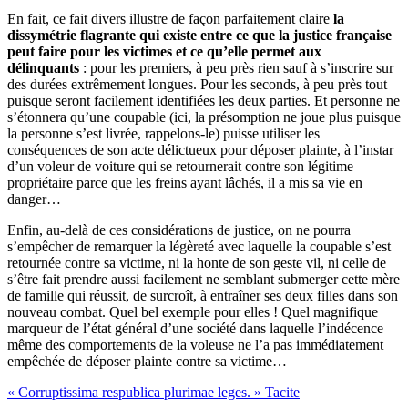
En fait, ce fait divers illustre de façon parfaitement claire
la
dissymétrie flagrante qui existe entre ce que la justice française
peut faire pour les victimes et ce qu’elle permet aux
délinquants
: pour les premiers, à peu près rien sauf à s’inscrire sur
des durées extrêmement longues. Pour les seconds, à peu près tout
puisque seront facilement identifiées les deux parties. Et personne ne
s’étonnera qu’une coupable (ici, la présomption ne joue plus puisque
la personne s’est livrée, rappelons-le) puisse utiliser les
conséquences de son acte délictueux pour déposer plainte, à l’instar
d’un voleur de voiture qui se retournerait contre son légitime
propriétaire parce que les freins ayant lâchés, il a mis sa vie en
danger…
Enfin, au-delà de ces considérations de justice, on ne pourra
s’empêcher de remarquer la légèreté avec laquelle la coupable s’est
retournée contre sa victime, ni la honte de son geste vil, ni celle de
s’être fait prendre aussi facilement ne semblant submerger cette mère
de famille qui réussit, de surcroît, à entraîner ses deux filles dans son
nouveau combat. Quel bel exemple pour elles ! Quel magnifique
marqueur de l’état général d’une société dans laquelle l’indécence
même des comportements de la voleuse ne l’a pas immédiatement
empêchée de déposer plainte contre sa victime…
« Corruptissima respublica plurimae leges. » Tacite