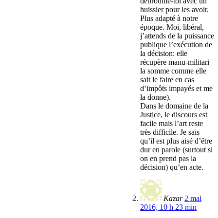
débrouille-toi avec un
huissier pour les avoir.
Plus adapté à notre
époque. Moi, libéral,
j’attends de la puissance
publique l’exécution de
la décision: elle
récupère manu-militari
la somme comme elle
sait le faire en cas
d’impôts impayés et me
la donne).
Dans le domaine de la
Justice, le discours est
facile mais l’art reste
très difficile. Je sais
qu’il est plus aisé d’être
dur en parole (surtout si
on en prend pas la
décision) qu’en acte.
Kazar
2 mai
2016, 10 h 23 min