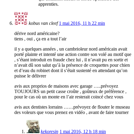
apprenties.
kobus van cleef
1 mai 2016, 11 h 22 min
dérive nord américaine?
tiens , oui , ça en a tout l’air
il y a quelques années , un cambrioleur nord américain avait
porté plainte et intenté une action contre son volé au motif que
, s’étant introduit en fraude chez lui , il n’avait pu en sortir et
n’avait dû son salut qu’à la présence de croquettes pour chien
et d’eau du robinet dont il s’était sustenté en attendant qu’on
puisse le délivrer
avis aux proprios de maisons avec garage …..prévoyez
TOUJOURS un petit casse croûte , goûteux de préférence ,
pour le cas où un monte en l’air resterait coincé chez vous
avis aux dentistes lorrains ……prévoyez de flouter le museau
des voleurs que vous prenez en vidéo , avant de faire tourner
kekoresin
1 mai 2016, 12 h 18 min