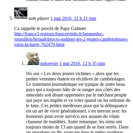
sam player
1 mai 2016, 11 h 21 min
Ca rappelle le procès de Papy Galinier
http://france3-regions.francetvinfo.fr/languedoc-
roussillon/herault/proces-galinier-les-2-jeunes-cambrioleuses-
roms-la-barre-762470.html
kekoresin
1 mai 2016, 12 h 35 min
Ho oui « Les deux jeunes victimes » alors que les
petites vermines étaient en récidives de cambriolages.
Le traitement journalistique est typique de notre beau
pays qui a toujours hâte de se ranger aux côtés des
minorités soit disant oppressées par le méchant peuple
qui paye ses impôts et va voter quand on lui ordonne de
le faire. Ces petites merdeuses pour qui la délinquance
est un art de vivre générationnel, s’en tireront avec les
honneurs pour avoir survécu aux assauts du vilain
chasseur de nuisibles. Autre remarque, les roms ont
toujours moins de 13 ans quand ils se font serrés. Dans
un reportage un flic exerçant dans le métro explique