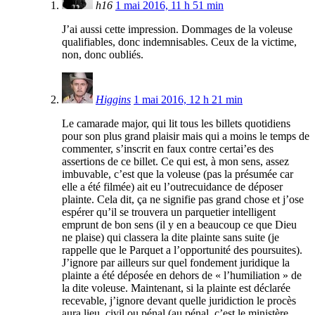
h16
1 mai 2016, 11 h 51 min
J’ai aussi cette impression. Dommages de la voleuse
qualifiables, donc indemnisables. Ceux de la victime,
non, donc oubliés.
Higgins
1 mai 2016, 12 h 21 min
Le camarade major, qui lit tous les billets quotidiens
pour son plus grand plaisir mais qui a moins le temps de
commenter, s’inscrit en faux contre certai’es des
assertions de ce billet. Ce qui est, à mon sens, assez
imbuvable, c’est que la voleuse (pas la présumée car
elle a été filmée) ait eu l’outrecuidance de déposer
plainte. Cela dit, ça ne signifie pas grand chose et j’ose
espérer qu’il se trouvera un parquetier intelligent
emprunt de bon sens (il y en a beaucoup ce que Dieu
ne plaise) qui classera la dite plainte sans suite (je
rappelle que le Parquet a l’opportunité des poursuites).
J’ignore par ailleurs sur quel fondement juridique la
plainte a été déposée en dehors de « l’humiliation » de
la dite voleuse. Maintenant, si la plainte est déclarée
recevable, j’ignore devant quelle juridiction le procès
aura lieu, civil ou pénal (au pénal, c’est le ministère