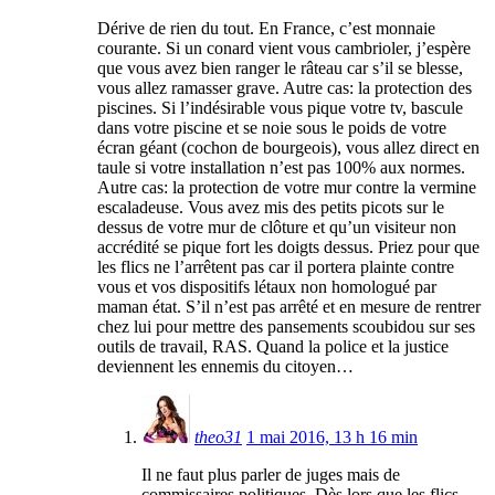
Dérive de rien du tout. En France, c’est monnaie
courante. Si un conard vient vous cambrioler, j’espère
que vous avez bien ranger le râteau car s’il se blesse,
vous allez ramasser grave. Autre cas: la protection des
piscines. Si l’indésirable vous pique votre tv, bascule
dans votre piscine et se noie sous le poids de votre
écran géant (cochon de bourgeois), vous allez direct en
taule si votre installation n’est pas 100% aux normes.
Autre cas: la protection de votre mur contre la vermine
escaladeuse. Vous avez mis des petits picots sur le
dessus de votre mur de clôture et qu’un visiteur non
accrédité se pique fort les doigts dessus. Priez pour que
les flics ne l’arrêtent pas car il portera plainte contre
vous et vos dispositifs létaux non homologué par
maman état. S’il n’est pas arrêté et en mesure de rentrer
chez lui pour mettre des pansements scoubidou sur ses
outils de travail, RAS. Quand la police et la justice
deviennent les ennemis du citoyen…
theo31
1 mai 2016, 13 h 16 min
Il ne faut plus parler de juges mais de
commissaires politiques. Dès lors que les flics