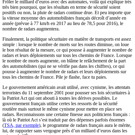
Frôler le milliard d’euros avec des automates, voilà qui explique très
très bien pourquoi, que les résultats en terme de sécurité soient
positifs ou non, la pluie de radars continue drue. Et peu importe que
la vitesse moyenne des automobilistes français décroît d’année en
année (prévue à 77 km/h en 2017 au lieu de 78,5 pour 2016), le
nombre de radars augmentera.
Finalement, la politique sécuritaire en matière de transports est assez
simple : lorsque le nombre de morts sur les routes diminue, on loue
le bon résultat de la mesure, ce qui pousse à augmenter le nombre de
radars et leurs déploiements sur tous les chemins de France. Lorsque
le nombre de morts augmente, on blâme le relâchement de la part
des automobilistes (qui ne se vérifie pas dans les chiffres), ce qui
pousse à augmenter le nombre de radars et leurs déploiements sur
tous les chemins de France. Pile je flashe, face tu paies.
Le gouvernement américain avait utilisé, avec cynisme, les attentats
terroristes du 11 septembre 2001 pour pousser ses lois sécuritaires à
la Patriot Act qui ont abouti à toutes les dérives possibles. Le
gouvernement français utilise certes les ressorts de la sécurité
routière mais surtout le même cynisme pour mettre en place ses
radars. Reconnaissons une certaine finesse aux politiciens français :
là où le Patriot Act s’est traduit par des dépenses parfois énormes
(
TSA, par exemple
), le programme de radars français aura le mérite,
lui, de rapporter sans vergogne près d’un milliard d’euros dans les