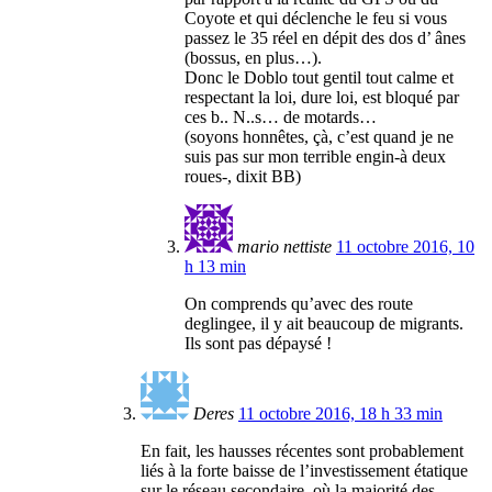
Coyote et qui déclenche le feu si vous
passez le 35 réel en dépit des dos d’ ânes
(bossus, en plus…).
Donc le Doblo tout gentil tout calme et
respectant la loi, dure loi, est bloqué par
ces b.. N..s… de motards…
(soyons honnêtes, çà, c’est quand je ne
suis pas sur mon terrible engin-à deux
roues-, dixit BB)
mario nettiste
11 octobre 2016, 10
h 13 min
On comprends qu’avec des route
deglingee, il y ait beaucoup de migrants.
Ils sont pas dépaysé !
Deres
11 octobre 2016, 18 h 33 min
En fait, les hausses récentes sont probablement
liés à la forte baisse de l’investissement étatique
sur le réseau secondaire, où la majorité des