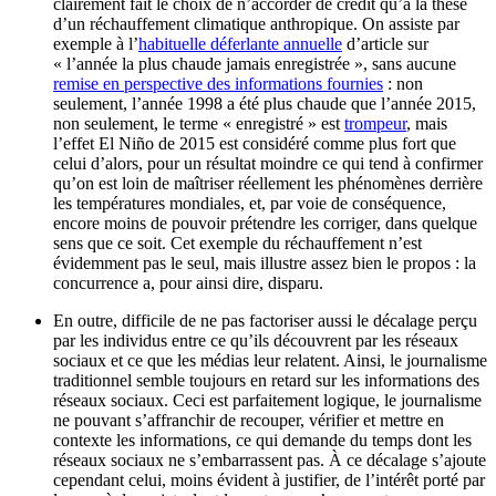
clairement fait le choix de n’accorder de crédit qu’à la thèse
d’un réchauffement climatique anthropique. On assiste par
exemple à l’
habituelle déferlante annuelle
d’article sur
« l’année la plus chaude jamais enregistrée », sans aucune
remise en perspective des informations fournies
: non
seulement, l’année 1998 a été plus chaude que l’année 2015,
non seulement, le terme « enregistré » est
trompeur
, mais
l’effet El Niño de 2015 est considéré comme plus fort que
celui d’alors, pour un résultat moindre ce qui tend à confirmer
qu’on est loin de maîtriser réellement les phénomènes derrière
les températures mondiales, et, par voie de conséquence,
encore moins de pouvoir prétendre les corriger, dans quelque
sens que ce soit. Cet exemple du réchauffement n’est
évidemment pas le seul, mais illustre assez bien le propos : la
concurrence a, pour ainsi dire, disparu.
En outre, difficile de ne pas factoriser aussi le décalage perçu
par les individus entre ce qu’ils découvrent par les réseaux
sociaux et ce que les médias leur relatent. Ainsi, le journalisme
traditionnel semble toujours en retard sur les informations des
réseaux sociaux. Ceci est parfaitement logique, le journalisme
ne pouvant s’affranchir de recouper, vérifier et mettre en
contexte les informations, ce qui demande du temps dont les
réseaux sociaux ne s’embarrassent pas. À ce décalage s’ajoute
cependant celui, moins évident à justifier, de l’intérêt porté par