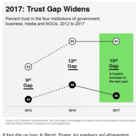
Il faut dire qu’avec le Brexit, Trump, les sondages pré-désignation