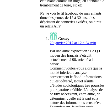
était blanc comme un linge, en attendant le
tremblement de terre, etc etc.
PS: je vois le fil facebouc de mes enfants,
donc des jeunes de 15 à 30 ans, c’est
déprimant de conneries avalées, on dirait
un relais AFP
Gosseyn
29 janvier 2017 at 12 h 34 min
J’ai une autre explication : Le Q.I.
moyen des français s’établit
actuellement à 98, orienté à la
baisse.
Comment voulez-vous alors que la
moitié inférieure analyse
correctement le flot d’informations
qui est déversé, lequel résulte
d’études sociologiques très poussées
pour paraître crédible. L’analyse de
ce flux nécessitant, entre autre, de
déterminer quelle est la part et la
nature des informations censurées.
Secondement, le milieu socio-