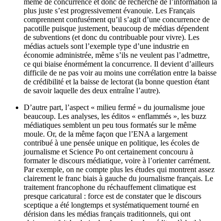
même de concurrence et donc de recherche de l’information la
plus juste s’est progressivement évanouie. Les Français
comprennent confusément qu’il s’agit d’une concurrence de
pacotille puisque justement, beaucoup de médias dépendent
de subventions (et donc du contribuable pour vivre). Les
médias actuels sont l’exemple type d’une industrie en
économie administrée, même s’ils ne veulent pas l’admettre,
ce qui biaise énormément la concurrence. Il devient d’ailleurs
difficile de ne pas voir au moins une corrélation entre la baisse
de crédibilité et la baisse de lectorat (la bonne question étant
de savoir laquelle des deux entraîne l’autre).
D’autre part, l’aspect « milieu fermé » du journalisme joue
beaucoup. Les analyses, les éditos « enflammés », les buzz
médiatiques semblent un peu tous formatés sur le même
moule. Or, de la même façon que l’ENA a largement
contribué à une pensée unique en politique, les écoles de
journalisme et Science Po ont certainement concouru à
formater le discours médiatique, voire à l’orienter carrément.
Par exemple, on ne compte plus les études qui montrent assez
clairement le franc biais à gauche du journalisme français. Le
traitement francophone du réchauffement climatique est
presque caricatural : force est de constater que le discours
sceptique a été longtemps et systématiquement tourné en
dérision dans les médias français traditionnels, qui ont