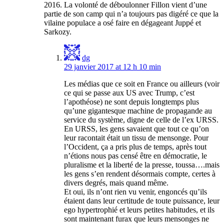
2016. La volonté de déboulonner Fillon vient d’une
partie de son camp qui n’a toujours pas digéré ce que la
vilaine populace a osé faire en dégageant Juppé et
Sarkozy.
dg
29 janvier 2017 at 12 h 10 min
Les médias que ce soit en France ou ailleurs (voir
ce qui se passe aux US avec Trump, c’est
l’apothéose) ne sont depuis longtemps plus
qu’une gigantesque machine de propagande au
service du système, digne de celle de l’ex URSS.
En URSS, les gens savaient que tout ce qu’on
leur racontait était un tissu de mensonge. Pour
l’Occident, ça a pris plus de temps, après tout
n’étions nous pas censé être en démocratie, le
pluralisme et la liberté de la presse, toussa….mais
les gens s’en rendent désormais compte, certes à
divers degrés, mais quand même.
Et oui, ils n’ont rien vu venir, engoncés qu’ils
étaient dans leur certitude de toute puissance, leur
ego hypertrophié et leurs petites habitudes, et ils
sont maintenant furax que leurs mensonges ne