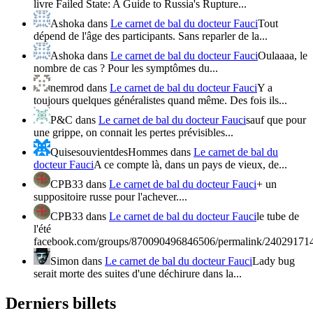
livre Failed State: A Guide to Russia's Rupture...
Ashoka
dans
Le carnet de bal du docteur Fauci
Tout
dépend de l'âge des participants. Sans reparler de la...
Ashoka
dans
Le carnet de bal du docteur Fauci
Oulaaaa, le
nombre de cas ? Pour les symptômes du...
nemrod
dans
Le carnet de bal du docteur Fauci
Y a
toujours quelques généralistes quand même. Des fois ils...
P&C
dans
Le carnet de bal du docteur Fauci
sauf que pour
une grippe, on connait les pertes prévisibles...
QuisesouvientdesHommes
dans
Le carnet de bal du
docteur Fauci
A ce compte là, dans un pays de vieux, de...
CPB33
dans
Le carnet de bal du docteur Fauci
+ un
suppositoire russe pour l'achever....
CPB33
dans
Le carnet de bal du docteur Fauci
le tube de
l'été
facebook.com/groups/870090496846506/permalink/24029171
Simon
dans
Le carnet de bal du docteur Fauci
Lady bug
serait morte des suites d'une déchirure dans la...
Derniers billets