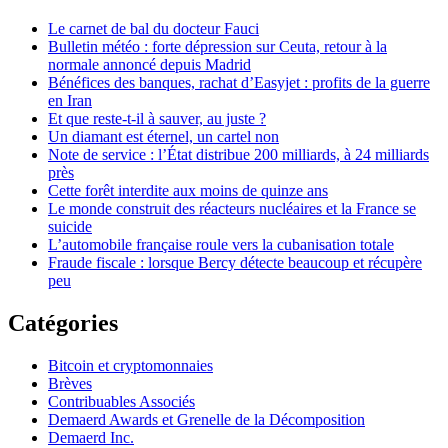
Le carnet de bal du docteur Fauci
Bulletin météo : forte dépression sur Ceuta, retour à la
normale annoncé depuis Madrid
Bénéfices des banques, rachat d’Easyjet : profits de la guerre
en Iran
Et que reste-t-il à sauver, au juste ?
Un diamant est éternel, un cartel non
Note de service : l’État distribue 200 milliards, à 24 milliards
près
Cette forêt interdite aux moins de quinze ans
Le monde construit des réacteurs nucléaires et la France se
suicide
L’automobile française roule vers la cubanisation totale
Fraude fiscale : lorsque Bercy détecte beaucoup et récupère
peu
Catégories
Bitcoin et cryptomonnaies
Brèves
Contribuables Associés
Demaerd Awards et Grenelle de la Décomposition
Demaerd Inc.