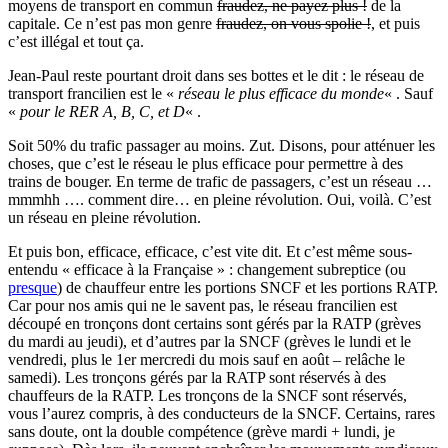
moyens de transport en commun
fraudez, ne payez plus !
de la
capitale. Ce n’est pas mon genre
fraudez, on vous spolie !
, et puis
c’est illégal et tout ça.
Jean-Paul reste pourtant droit dans ses bottes et le dit : le réseau de
transport francilien est le «
réseau le plus efficace du monde
« . Sauf
«
pour le RER A, B, C, et D
« .
Soit 50% du trafic passager au moins. Zut. Disons, pour atténuer les
choses, que c’est le réseau le plus efficace pour permettre à des
trains de bouger. En terme de trafic de passagers, c’est un réseau …
mmmhh …. comment dire… en pleine révolution. Oui, voilà. C’est
un réseau en pleine révolution.
Et puis bon, efficace, efficace, c’est vite dit. Et c’est même sous-
entendu « efficace à la Française » : changement subreptice (ou
presque
) de chauffeur entre les portions SNCF et les portions RATP.
Car pour nos amis qui ne le savent pas, le réseau francilien est
découpé en tronçons dont certains sont gérés par la RATP (grèves
du mardi au jeudi), et d’autres par la SNCF (grèves le lundi et le
vendredi, plus le 1er mercredi du mois sauf en août – relâche le
samedi). Les tronçons gérés par la RATP sont réservés à des
chauffeurs de la RATP. Les tronçons de la SNCF sont réservés,
vous l’aurez compris, à des conducteurs de la SNCF. Certains, rares
sans doute, ont la double compétence (grève mardi + lundi, je