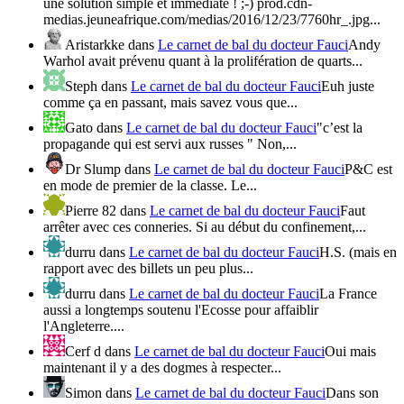
une solution simple et immédiate ! ;-) prod.cdn-
medias.jeuneafrique.com/medias/2016/12/23/7760hr_.jpg...
Aristarkke
dans
Le carnet de bal du docteur Fauci
Andy
Warhol avait prévenu quant à la prolifération de quarts...
Steph
dans
Le carnet de bal du docteur Fauci
Euh juste
comme ça en passant, mais savez vous que...
Gato
dans
Le carnet de bal du docteur Fauci
"c’est la
propagande qui est servi aux russes " Non,...
Dr Slump
dans
Le carnet de bal du docteur Fauci
P&C est
en mode de premier de la classe. Le...
Pierre 82
dans
Le carnet de bal du docteur Fauci
Faut
arrêter avec ces conneries. Si au début du confinement,...
durru
dans
Le carnet de bal du docteur Fauci
H.S. (mais en
rapport avec des billets un peu plus...
durru
dans
Le carnet de bal du docteur Fauci
La France
aussi a longtemps soutenu l'Ecosse pour affaiblir
l'Angleterre....
Cerf d
dans
Le carnet de bal du docteur Fauci
Oui mais
maintenant il y a des dogmes à respecter...
Simon
dans
Le carnet de bal du docteur Fauci
Dans son