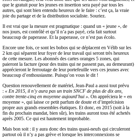
que le gratuit pour les jeunes en insertion sera payé par tous les
autres, qui sont bien entendu heureux de le faire : c’est ça, la vraie
joie du partage et de la distribution socialiste. Souriez.
Il est vrai que la mesure est pragmatique : quand un « jeune », de
nos jours, est contrôlé et qu’il n’a pas payé, cela fait surtout
beaucoup de paperasse. Et la paperasse, ce n’est pas écolo.
Encore une fois, ce sont les bobos qui se déplacent en Vélib sur les
2 km qui séparent leur foyer de leur travail qui seront très heureux
de cette mesure. Les abonnés des cartes oranges 5 zones, qui
paieront la facture (pour des trains qui ne passent pas, au demeurant)
apprécieront le ferroutage de leur portefeuille vers ces jeunes avec
beaucoup d’enthousiasme. Puisqu’on vous le dit !
Question renouvellement de matériel, Jean-Paul a aussi tout prévu
:
« En 2015, il n’y aura pas un train SNCF de plus de dix ans,
contre trente-cinq en moyenne aujourd’hui »
. On appréciera le « en
moyenne », qui laisse ce petit parfum de doute et d’imprécision
propre aux grands ensembles étatiques. Et donc, en 2015 (soit à la
fin du prochain mandat, bien sûr), les trains auront tous été achetés
après 2005. Ce qui est hautement improbable.
Mais bon soit : il y aura donc des trains quasi-neufs qui circuleront
partout où il n’y a pas grève et lorsque les interconnexions se