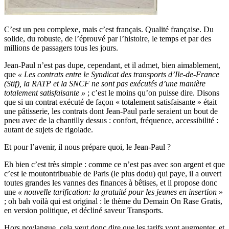
C’est un peu complexe, mais c’est français. Qualité française. Du
solide, du robuste, de l’éprouvé par l’histoire, le temps et par des
millions de passagers tous les jours.
Jean-Paul n’est pas dupe, cependant, et il admet, bien aimablement,
que
« Les contrats entre le Syndicat des transports d’Ile-de-France
(Stif), la RATP et la SNCF ne sont pas exécutés d’une manière
totalement satisfaisante »
; c’est le moins qu’on puisse dire. Disons
que si un contrat exécuté de façon « totalement satisfaisante » était
une pâtisserie, les contrats dont Jean-Paul parle seraient un bout de
pneu avec de la chantilly dessus : confort, fréquence, accessibilité :
autant de sujets de rigolade.
Et pour l’avenir, il nous prépare quoi, le Jean-Paul ?
Eh bien c’est très simple : comme ce n’est pas avec son argent et que
c’est le moutontribuable de Paris (le plus dodu) qui paye, il a ouvert
toutes grandes les vannes des finances à bêtises, et il propose donc
une
« nouvelle tarification: la gratuité pour les jeunes en insertion
»
; oh bah voilà qui est original : le thème du Demain On Rase Gratis,
en version politique, et décliné saveur Transports.
Hors novlangue, cela veut donc dire que les tarifs vont augmenter, et