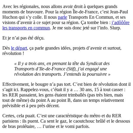
Avec les régionales, nous allons avoir droit à quelques grands
moments de bravoure. Pour la région Île-de-France, c’est Jean-Paul
Huchon qui s’y colle. Il nous
parle
Transports En Commun, et ses
visions d’avenir à ce sujet pour sa région. Ça tombe bien :
j’adôôôre
les transports en commun
. Je me suis donc jeté sur l’info. Slurp.
Et je n’ai pas été déçu.
Dès
le départ
, ça parle grandes idées, projets d’avenir et surtout,
révolution !
« Il y a trois ans, en prenant la tête du Syndicat des
Transports d’Ile-de-France (Stif), j’ai engagé une
révolution des transports. J’entends la poursuivre »
Effectivement, le bougre n’a pas tort. C’est bien de révolution dont il
s’agit ici. Rappelez-vous, c’était il y a … 30 ans, 15 à tout casser :
les RER passaient, les gens étaient trimballés (pas très bien, mais
tout de même) du point A au point B, dans un temps relativement
prévisible et à peu près décent.
Certes, cela puait. C’est une caractéristique du métro et du RER
parisiens : ils puent. Ca sent le gaz, le caoutchouc brûlé et le dessous
de bras prolétaire, … l’urine et le vomi parfois.