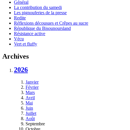
Général
La contribution du samedi
Les pignouferies de la presse
Redite
Réflexions décousues et Crêpes au sucre
République du Bisounoursland
Résistance active
Vécu
Vert et fluffy
Archives
2026
Janvier
Février
Mars
Avril
Mai
Juin
Juillet
Août
Septembre
Octobre