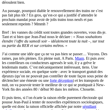
déroulent bien.
Au passage, pourquoi diable le renouvellement des trains ne s’est
pas fait plus tôt ? En gros, qu’est-ce qui a justifié d’attendre le
prochain mandat pour avoir de jolis trains tous neufs et pas
seulement repeints ? Mmmh ?
Bref : les vannes du crédit sont toutes grandes ouvertes, vous dis-je.
Tant et si bien que Jean-Paul nous le déclare : «
Nous souhaitons
étendre l’offre du samedi soir – idéalement toute la nuit –, sur tout
ou partie du RER et sur certains métros.
»
J’ai comme une idée que ça ne va pas bien se passer… Voyons. Des
rames, pas très pleines. En pleine nuit. A Paris.
Miam
. Et puis avec
les contrôleurs ou conducteurs agressés le soir, il y a grève le
lendemain matin. C’est mécaniquement intéressant, tiens. Une
expérience sociale, en quelque sorte : avec le transport gratuit des
djeunzs (qu’on ne pouvait pas contrôler de toute façon sous peine de
déclencher une émeute ou une
forte déception
) et les transports de
nuit, on va pouvoir tester le meilleur de ce qui se pratiquait à New-
York fin des années 80 / début 90 dans les métros. Chouette.
Et puis tiens, si l’on écarte la raison réelle purement électorale qui
pousse Jean-Paul à tenter de nouvelles expériences sociologiques,
quelle est donc la raison officielle affichée par notre
sémillant