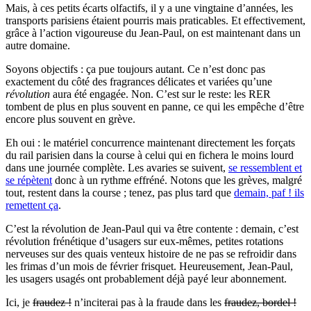
Mais, à ces petits écarts olfactifs, il y a une vingtaine d’années, les
transports parisiens étaient pourris mais praticables. Et effectivement,
grâce à l’action vigoureuse du Jean-Paul, on est maintenant dans un
autre domaine.
Soyons objectifs : ça pue toujours autant. Ce n’est donc pas
exactement du côté des fragrances délicates et variées qu’une
révolution
aura été engagée. Non. C’est sur le reste: les RER
tombent de plus en plus souvent en panne, ce qui les empêche d’être
encore plus souvent en grève.
Eh oui : le matériel concurrence maintenant directement les forçats
du rail parisien dans la course à celui qui en fichera le moins lourd
dans une journée complète. Les avaries se suivent,
se ressemblent et
se répètent
donc à un rythme effréné. Notons que les grèves, malgré
tout, restent dans la course ; tenez, pas plus tard que
demain, paf ! ils
remettent ça
.
C’est la révolution de Jean-Paul qui va être contente : demain, c’est
révolution frénétique d’usagers sur eux-mêmes, petites rotations
nerveuses sur des quais venteux histoire de ne pas se refroidir dans
les frimas d’un mois de février frisquet. Heureusement, Jean-Paul,
les usagers usagés ont probablement déjà payé leur abonnement.
Ici, je
fraudez !
n’inciterai pas à la fraude dans les
fraudez, bordel !