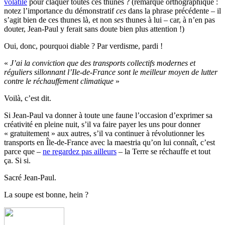
volatile
pour claquer toutes ces thunes ? (remarque orthographique :
notez l’importance du démonstratif
ces
dans la phrase précédente – il
s’agit bien de ces thunes là, et non
ses
thunes à lui – car, à n’en pas
douter, Jean-Paul y ferait sans doute bien plus attention !)
Oui, donc, pourquoi diable ? Par verdisme, pardi !
«
J’ai la conviction que des transports collectifs modernes et
réguliers sillonnant l’Ile-de-France sont le meilleur moyen de lutter
contre le réchauffement climatique
»
Voilà, c’est dit.
Si Jean-Paul va donner à toute une faune l’occasion d’exprimer sa
créativité en pleine nuit, s’il va faire payer les uns pour donner
« gratuitement » aux autres, s’il va continuer à révolutionner les
transports en Île-de-France avec la maestria qu’on lui connaît, c’est
parce que –
ne regardez pas ailleurs
– la Terre se réchauffe et tout
ça. Si si.
Sacré Jean-Paul.
La soupe est bonne, hein ?