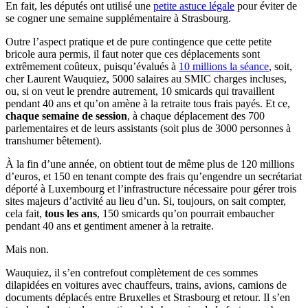
En fait, les députés ont utilisé une
petite astuce légale
pour éviter de
se cogner une semaine supplémentaire à Strasbourg.
Outre l’aspect pratique et de pure contingence que cette petite
bricole aura permis, il faut noter que ces déplacements sont
extrêmement coûteux, puisqu’évalués à
10 millions la séance
, soit,
cher Laurent Wauquiez, 5000 salaires au SMIC charges incluses,
ou, si on veut le prendre autrement, 10 smicards qui travaillent
pendant 40 ans et qu’on amène à la retraite tous frais payés. Et ce,
chaque semaine de session
, à chaque déplacement des 700
parlementaires et de leurs assistants (soit plus de 3000 personnes à
transhumer bêtement).
À la fin d’une année, on obtient tout de même plus de 120 millions
d’euros, et 150 en tenant compte des frais qu’engendre un secrétariat
déporté à Luxembourg et l’infrastructure nécessaire pour gérer trois
sites majeurs d’activité au lieu d’un. Si, toujours, on sait compter,
cela fait,
tous les ans
, 150 smicards qu’on pourrait embaucher
pendant 40 ans et gentiment amener à la retraite.
Mais non.
Wauquiez, il s’en contrefout complètement de ces sommes
dilapidées en voitures avec chauffeurs, trains, avions, camions de
documents déplacés entre Bruxelles et Strasbourg et retour. Il s’en