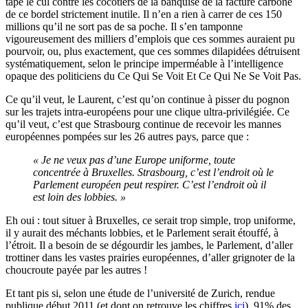
tape le cul contre les cocotiers de la banquise de la facture carbone
de ce bordel strictement inutile. Il n’en a rien à carrer de ces 150
millions qu’il ne sort pas de sa poche. Il s’en tamponne
vigoureusement des milliers d’emplois que ces sommes auraient pu
pourvoir, ou, plus exactement, que ces sommes dilapidées détruisent
systématiquement, selon le principe imperméable à l’intelligence
opaque des politiciens du Ce Qui Se Voit Et Ce Qui Ne Se Voit Pas.
Ce qu’il veut, le Laurent, c’est qu’on continue à pisser du pognon
sur les trajets intra-européens pour une clique ultra-privilégiée. Ce
qu’il veut, c’est que Strasbourg continue de recevoir les mannes
européennes pompées sur les 26 autres pays, parce que :
« Je ne veux pas d’une Europe uniforme, toute
concentrée à Bruxelles. Strasbourg, c’est l’endroit où le
Parlement européen peut respirer. C’est l’endroit où il
est loin des lobbies. »
Eh oui : tout situer à Bruxelles, ce serait trop simple, trop uniforme,
il y aurait des méchants lobbies, et le Parlement serait étouffé, à
l’étroit. Il a besoin de se dégourdir les jambes, le Parlement, d’aller
trottiner dans les vastes prairies européennes, d’aller grignoter de la
choucroute payée par les autres !
Et tant pis si, selon une étude de l’université de Zurich, rendue
publique début 2011 (et dont on retrouve les chiffres
ici
), 91% des