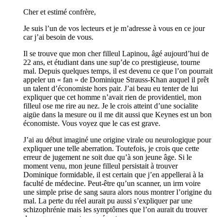
Cher et estimé confrère,
Je suis l’un de vos lecteurs et je m’adresse à vous en ce jour
car j’ai besoin de vous.
Il se trouve que mon cher filleul Lapinou, âgé aujourd’hui de
22 ans, et étudiant dans une sup’de co prestigieuse, tourne
mal. Depuis quelques temps, il est devenu ce que l’on pourrait
appeler un « fan » de Dominique Strauss-Khan auquel il prêt
un talent d’économiste hors pair. J’ai beau eu tenter de lui
expliquer que cet homme n’avait rien de providentiel, mon
filleul ose me rire au nez. Je le crois atteint d’une socialite
aigüe dans la mesure ou il me dit aussi que Keynes est un bon
économiste. Vous voyez que le cas est grave.
J’ai au début imaginé une origine virale ou neurologique pour
expliquer une telle aberration. Toutefois, je crois que cette
erreur de jugement ne soit due qu’à son jeune âge. Si le
moment venu, mon jeune filleul persistait à trouver
Dominique formidable, il est certain que j’en appellerai à la
faculté de médecine. Peut-être qu’un scanner, un irm voire
une simple prise de sang saura alors nous montrer l’origine du
mal. La perte du réel aurait pu aussi s’expliquer par une
schizophrénie mais les symptômes que l’on aurait du trouver