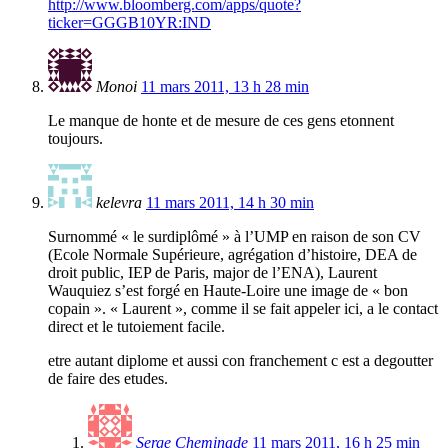
http://www.bloomberg.com/apps/quote?
ticker=GGGB10YR:IND
Monoi
11 mars 2011, 13 h 28 min
Le manque de honte et de mesure de ces gens etonnent
toujours.
kelevra
11 mars 2011, 14 h 30 min
Surnommé « le surdiplômé » à l’UMP en raison de son CV
(Ecole Normale Supérieure, agrégation d’histoire, DEA de
droit public, IEP de Paris, major de l’ENA), Laurent
Wauquiez s’est forgé en Haute-Loire une image de « bon
copain ». « Laurent », comme il se fait appeler ici, a le contact
direct et le tutoiement facile.
etre autant diplome et aussi con franchement c est a degoutter
de faire des etudes.
Serge Cheminade
11 mars 2011, 16 h 25 min