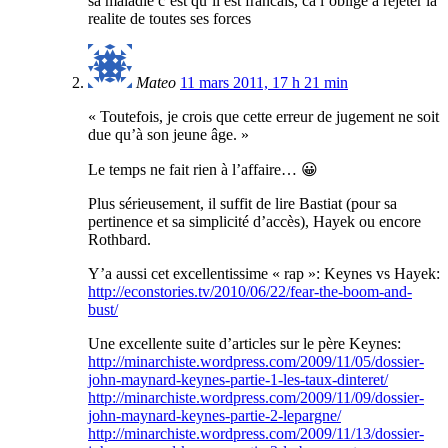
sa maladie c’est qu’il est francais, ca l’oblige a rejeter la
realite de toutes ses forces
Mateo
11 mars 2011, 17 h 21 min
« Toutefois, je crois que cette erreur de jugement ne soit
due qu’à son jeune âge. »
Le temps ne fait rien à l’affaire… 😀
Plus sérieusement, il suffit de lire Bastiat (pour sa
pertinence et sa simplicité d’accès), Hayek ou encore
Rothbard.
Y’a aussi cet excellentissime « rap »: Keynes vs Hayek:
http://econstories.tv/2010/06/22/fear-the-boom-and-
bust/
Une excellente suite d’articles sur le père Keynes:
http://minarchiste.wordpress.com/2009/11/05/dossier-
john-maynard-keynes-partie-1-les-taux-dinteret/
http://minarchiste.wordpress.com/2009/11/09/dossier-
john-maynard-keynes-partie-2-lepargne/
http://minarchiste.wordpress.com/2009/11/13/dossier-