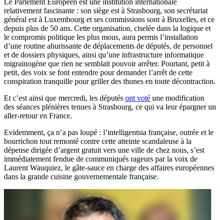
Le Parlement Européen est une institution internationale
relativement fascinante : son siège est à Strasbourg, son secrétariat
général est à Luxembourg et ses commissions sont à Bruxelles, et ce
depuis plus de 50 ans. Cette organisation, ciselée dans la logique et
le compromis politique les plus mous, aura permis l’installation
d’une routine ahurissante de déplacements de députés, de personnel
et de dossiers physiques, ainsi qu’une infrastructure informatique
migrainogène que rien ne semblait pouvoir arrêter. Pourtant, petit à
petit, des voix se font entendre pour demander l’arrêt de cette
conspiration tranquille pour griller des thunes en toute décontraction.
Et c’est ainsi que mercredi, les députés
ont voté
une modification
des séances plénières tenues à Strasbourg, ce qui va leur épargner un
aller-retour en France.
Evidemment, ça n’a pas loupé : l’intelligentsia française, outrée et le
bourrichon tout remonté contre cette atteinte scandaleuse à la
dépense dirigée d’argent gratuit vers une ville de chez nous, s’est
immédiatement fendue de communiqués rageurs par la voix de
Laurent Wauquiez, le gâte-sauce en charge des affaires européennes
dans la grande cuisine gouvernementale française.