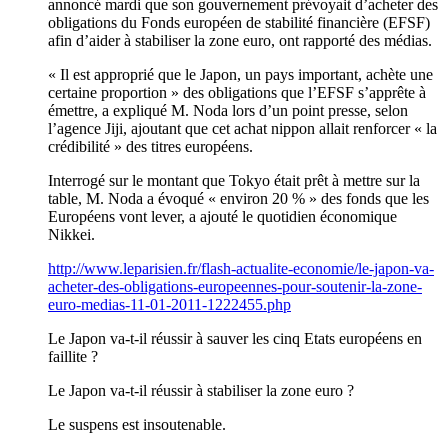
annoncé mardi que son gouvernement prévoyait d’acheter des
obligations du Fonds européen de stabilité financière (EFSF)
afin d’aider à stabiliser la zone euro, ont rapporté des médias.
« Il est approprié que le Japon, un pays important, achète une
certaine proportion » des obligations que l’EFSF s’apprête à
émettre, a expliqué M. Noda lors d’un point presse, selon
l’agence Jiji, ajoutant que cet achat nippon allait renforcer « la
crédibilité » des titres européens.
Interrogé sur le montant que Tokyo était prêt à mettre sur la
table, M. Noda a évoqué « environ 20 % » des fonds que les
Européens vont lever, a ajouté le quotidien économique
Nikkei.
http://www.leparisien.fr/flash-actualite-economie/le-japon-va-
acheter-des-obligations-europeennes-pour-soutenir-la-zone-
euro-medias-11-01-2011-1222455.php
Le Japon va-t-il réussir à sauver les cinq Etats européens en
faillite ?
Le Japon va-t-il réussir à stabiliser la zone euro ?
Le suspens est insoutenable.