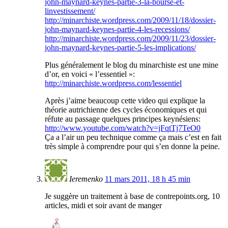
john-maynard-keynes-partie-3-la-bourse-et-
linvestissement/
http://minarchiste.wordpress.com/2009/11/18/dossier-
john-maynard-keynes-partie-4-les-recessions/
http://minarchiste.wordpress.com/2009/11/23/dossier-
john-maynard-keynes-partie-5-les-implications/
Plus généralement le blog du minarchiste est une mine
d’or, en voici « l’essentiel »:
http://minarchiste.wordpress.com/lessentiel
Après j’aime beaucoup cette video qui explique la
théorie autrichienne des cycles économiques et qui
réfute au passage quelques principes keynésiens:
http://www.youtube.com/watch?v=jFqtTj7TeO0
Ça a l’air un peu technique comme ça mais c’est en fait
très simple à comprendre pour qui s’en donne la peine.
Ieremenko
11 mars 2011, 18 h 45 min
Je suggère un traitement à base de contrepoints.org, 10
articles, midi et soir avant de manger