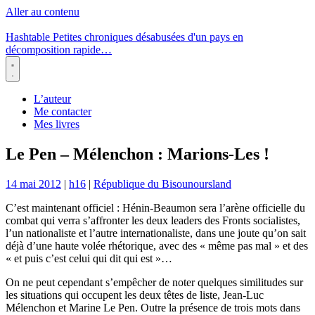
Aller au contenu
Hashtable
Petites chroniques désabusées d'un pays en
décomposition rapide…
Menu
L’auteur
Me contacter
Mes livres
Le Pen – Mélenchon : Marions-Les !
14 mai 2012
|
h16
|
République du Bisounoursland
C’est maintenant officiel : Hénin-Beaumon sera l’arène officielle du
combat qui verra s’affronter les deux leaders des Fronts socialistes,
l’un nationaliste et l’autre internationaliste, dans une joute qu’on sait
déjà d’une haute volée rhétorique, avec des « même pas mal » et des
« et puis c’est celui qui dit qui est »…
On ne peut cependant s’empêcher de noter quelques similitudes sur
les situations qui occupent les deux têtes de liste, Jean-Luc
Mélenchon et Marine Le Pen. Outre la présence de trois mots dans