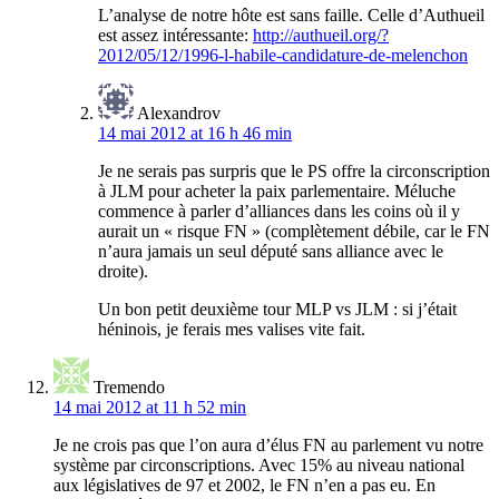
L’analyse de notre hôte est sans faille. Celle d’Authueil
est assez intéressante:
http://authueil.org/?
2012/05/12/1996-l-habile-candidature-de-melenchon
Alexandrov
14 mai 2012 at 16 h 46 min
Je ne serais pas surpris que le PS offre la circonscription
à JLM pour acheter la paix parlementaire. Méluche
commence à parler d’alliances dans les coins où il y
aurait un « risque FN » (complètement débile, car le FN
n’aura jamais un seul député sans alliance avec le
droite).
Un bon petit deuxième tour MLP vs JLM : si j’était
héninois, je ferais mes valises vite fait.
Tremendo
14 mai 2012 at 11 h 52 min
Je ne crois pas que l’on aura d’élus FN au parlement vu notre
système par circonscriptions. Avec 15% au niveau national
aux législatives de 97 et 2002, le FN n’en a pas eu. En