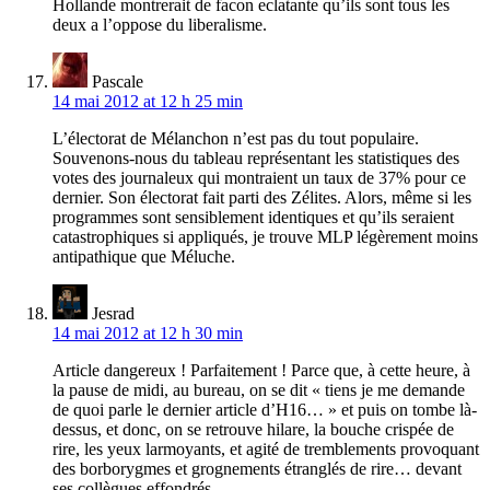
Hollande montrerait de facon eclatante qu’ils sont tous les
deux a l’oppose du liberalisme.
Pascale
14 mai 2012 at 12 h 25 min
L’électorat de Mélanchon n’est pas du tout populaire.
Souvenons-nous du tableau représentant les statistiques des
votes des journaleux qui montraient un taux de 37% pour ce
dernier. Son électorat fait parti des Zélites. Alors, même si les
programmes sont sensiblement identiques et qu’ils seraient
catastrophiques si appliqués, je trouve MLP légèrement moins
antipathique que Méluche.
Jesrad
14 mai 2012 at 12 h 30 min
Article dangereux ! Parfaitement ! Parce que, à cette heure, à
la pause de midi, au bureau, on se dit « tiens je me demande
de quoi parle le dernier article d’H16… » et puis on tombe là-
dessus, et donc, on se retrouve hilare, la bouche crispée de
rire, les yeux larmoyants, et agité de tremblements provoquant
des borborygmes et grognements étranglés de rire… devant
ses collègues effondrés.