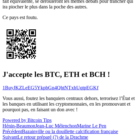
fait équivalente, se dérouleront les mêmes débats pour trancher qui
ira piocher le plus dans la poche des autres.
Ce pays est foutu.
J'accepte les BTC, ETH et BCH !
1BuyJKZLeEG5YkpbGn4QhtNTxhUqtpEGKf
Vous aussi, foutez les banquiers centraux dehors, terrorisez l’État et
les banques en utilisant les cryptomonnaies, en les promouvant et
pourquoi pas, en faisant un don avec !
Powered by Bitcoin Tips
Hénin-Beaumon
Jean-Luc Mélenchon
Marine Le Pen
Navigation
Précédent
Bazainville ou la douillette calcification française
Suivant
Le retour préparé (?) de la Drachme