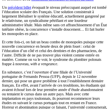
Un
précédent billet
évoquait le niveau préoccupant auquel est tombé
l’éducation scolaire des Français. Une solution consisterait à
largement libéraliser le système éducatif, actuellement gangrené par
le relativisme, un syndicalisme pétrifiant et une lourdeur
administrative létale. Mais même sans cet affranchissement d’un État
tutélaire obèse, la concurrence s’installe doucement… Et fait hurler
les monopoles en place.
Et cette fois-ci, on fait un beau combo de monopoles puisque cette
nouvelle concurrence en heurte deux de plein fouet : celui de
l’éducation d’un côté et celui des dentistes et des pharmaciens, de
l’autre. Difficile de ne pas trouver plus violent comme entrée en
matière. Comme on va le voir, le syndrome du plombier polonais
frappe à nouveau,
with a vengeance
.
En substance, c’est l’ouverture d’une filiale de l’Université
portugaise de Fernando Pessoa (UFP), depuis le 12 novembre
dernier, qui pose un grave problème à tout l’establishment dentaire
français. En effet, avant l’arrivée de ces troublions, les étudiants qui
avaient échoué lors de leur première année d’étude abandonnaient
ou tentaient le cursus dans un autre pays. Mais avec cette
implantation en pays toulonnais, ils pourront recommencer leurs
études en suivant le cursus portugais tout en restant en France.
Horreur et abomination puisque ce faisant, l’université contournerait,