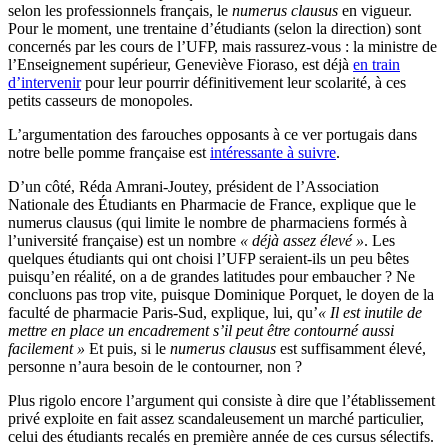
selon les professionnels français, le
numerus clausus
en vigueur.
Pour le moment, une trentaine d’étudiants (selon la direction) sont
concernés par les cours de l’UFP, mais rassurez-vous : la ministre de
l’Enseignement supérieur, Geneviève Fioraso, est déjà
en train
d’intervenir
pour leur pourrir définitivement leur scolarité, à ces
petits casseurs de monopoles.
L’argumentation des farouches opposants à ce ver portugais dans
notre belle pomme française est
intéressante à suivre
.
D’un côté, Réda Amrani-Joutey, président de l’Association
Nationale des Étudiants en Pharmacie de France, explique que le
numerus clausus (qui limite le nombre de pharmaciens formés à
l’université française) est un nombre
« déjà assez élevé »
. Les
quelques étudiants qui ont choisi l’UFP seraient-ils un peu bêtes
puisqu’en réalité, on a de grandes latitudes pour embaucher ? Ne
concluons pas trop vite, puisque Dominique Porquet, le doyen de la
faculté de pharmacie Paris-Sud, explique, lui, qu’
« Il est inutile de
mettre en place un encadrement s’il peut être contourné aussi
facilement »
Et puis, si le
numerus clausus
est suffisamment élevé,
personne n’aura besoin de le contourner, non ?
Plus rigolo encore l’argument qui consiste à dire que l’établissement
privé exploite en fait assez scandaleusement un marché particulier,
celui des étudiants recalés en première année de ces cursus sélectifs.