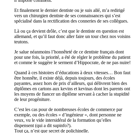
n’importe comment.
Et finalement le dernier dentiste ou je suis allé, m’a redirigé
vers un chirurgien dentiste de ses connaissances qui s’est
spécialisé dans la rectification des conneries de ses collègues.
Là ou ça devient drôle, c’est que le dentiste en question est
allemand, et qu’il faut donc aller faire un tour chez nos voisins
teutons.
Je salue néanmoins l’honnêteté de ce dentiste français dont
pour une fois, la priorité, a été de régler le problème du patient
et comme le suggère le serment d’Hippocrate, de ne pas nuire!
Quand à ces histoires d’éducations à deux vitesses… Bon faut
être honnête, il existe déjà, depuis toujours, des écoles
payantes, assez hors de prix d’ailleurs, qui délivrent bien des
diplômes en cartons aux kevins et kevinas dont les parents ont
les moyens de fiancer un diplôme servant à cacher la stupidité
de leur progéniture.
C’est les cas pour de nombreuses écoles de commerce par
exemple, ou des écoles « d’ingénieur », dont personne ne
veux, vu le vide intersidéral de la formation qu’elles
dispensent (qui a dit supinfo?).
Tout ça, n’est que secret de polichinelle.