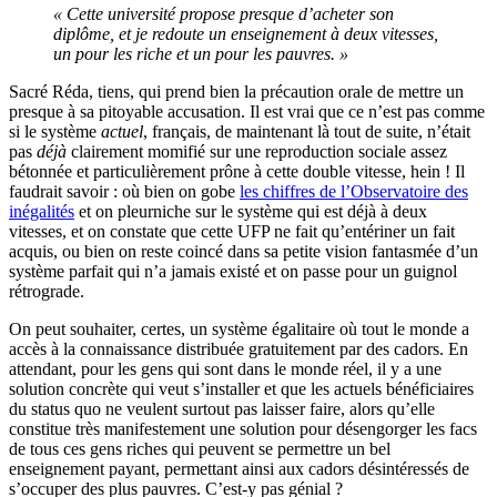
« Cette université propose presque d’acheter son
diplôme, et je redoute un enseignement à deux vitesses,
un pour les riche et un pour les pauvres. »
Sacré Réda, tiens, qui prend bien la précaution orale de mettre un
presque à sa pitoyable accusation. Il est vrai que ce n’est pas comme
si le système
actuel
, français, de maintenant là tout de suite, n’était
pas
déjà
clairement momifié sur une reproduction sociale assez
bétonnée et particulièrement prône à cette double vitesse, hein ! Il
faudrait savoir : où bien on gobe
les chiffres de l’Observatoire des
inégalités
et on pleurniche sur le système qui est déjà à deux
vitesses, et on constate que cette UFP ne fait qu’entériner un fait
acquis, ou bien on reste coincé dans sa petite vision fantasmée d’un
système parfait qui n’a jamais existé et on passe pour un guignol
rétrograde.
On peut souhaiter, certes, un système égalitaire où tout le monde a
accès à la connaissance distribuée gratuitement par des cadors. En
attendant, pour les gens qui sont dans le monde réel, il y a une
solution concrète qui veut s’installer et que les actuels bénéficiaires
du status quo ne veulent surtout pas laisser faire, alors qu’elle
constitue très manifestement une solution pour désengorger les facs
de tous ces gens riches qui peuvent se permettre un bel
enseignement payant, permettant ainsi aux cadors désintéressés de
s’occuper des plus pauvres. C’est-y pas génial ?