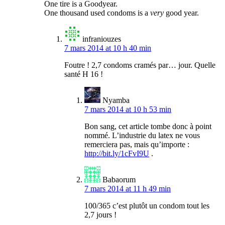
One tire is a Goodyear.
One thousand used condoms is a
very
good year.
infraniouzes
7 mars 2014 at 10 h 40 min
Foutre ! 2,7 condoms cramés par… jour. Quelle
santé H 16 !
Nyamba
7 mars 2014 at 10 h 53 min
Bon sang, cet article tombe donc à point
nommé. L’industrie du latex ne vous
remerciera pas, mais qu’importe :
http://bit.ly/1cFvI9U
.
Babaorum
7 mars 2014 at 11 h 49 min
100/365 c’est plutôt un condom tout les
2,7 jours !