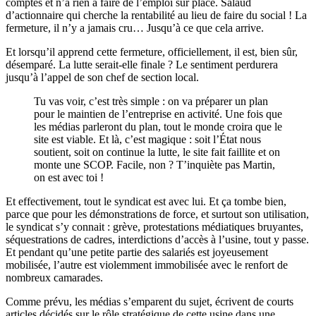
comptes et n’a rien à faire de l’emploi sur place. Salaud
d’actionnaire qui cherche la rentabilité au lieu de faire du social ! La
fermeture, il n’y a jamais cru… Jusqu’à ce que cela arrive.
Et lorsqu’il apprend cette fermeture, officiellement, il est, bien sûr,
désemparé. La lutte serait-elle finale ? Le sentiment perdurera
jusqu’à l’appel de son chef de section local.
Tu vas voir, c’est très simple : on va préparer un plan
pour le maintien de l’entreprise en activité. Une fois que
les médias parleront du plan, tout le monde croira que le
site est viable. Et là, c’est magique : soit l’État nous
soutient, soit on continue la lutte, le site fait faillite et on
monte une SCOP. Facile, non ? T’inquiète pas Martin,
on est avec toi !
Et effectivement, tout le syndicat est avec lui. Et ça tombe bien,
parce que pour les démonstrations de force, et surtout son utilisation,
le syndicat s’y connait : grève, protestations médiatiques bruyantes,
séquestrations de cadres, interdictions d’accès à l’usine, tout y passe.
Et pendant qu’une petite partie des salariés est joyeusement
mobilisée, l’autre est violemment immobilisée avec le renfort de
nombreux camarades.
Comme prévu, les médias s’emparent du sujet, écrivent de courts
articles décidés sur le rôle stratégique de cette usine dans une