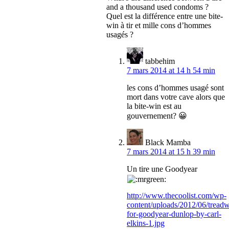
and a thousand used condoms ?
Quel est la différence entre une bite-
win à tir et mille cons d’hommes
usagés ?
tabbehim
7 mars 2014 at 14 h 54 min
les cons d’hommes usagé sont
mort dans votre cave alors que
la bite-win est au
gouvernement? 😀
Black Mamba
7 mars 2014 at 15 h 39 min
Un tire une Goodyear
http://www.thecoolist.com/wp-
content/uploads/2012/06/treadw
for-goodyear-dunlop-by-carl-
elkins-1.jpg