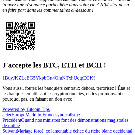
trouvez une résonance particulière dans votre vie ? N’hésitez pas à
en faire part dans les commentaires ci-dessous !
J'accepte les BTC, ETH et BCH !
1BuyJKZLeEG5YkpbGn4QhtNTxhUqtpEGKf
Vous aussi, foutez les banquiers centraux dehors, terrorisez l’État et
les banques en utilisant les cryptomonnaies, en les promouvant et
pourquoi pas, en faisant un don avec !
Powered by Bitcoin Tips
acier
Europe
Made In France
syndicalisme
Navigation
Précédent
Quand nos ministres font des démonstrations magistrales
de nullité
de
Suivant
Mariage forcé, ce lamentable échec du riche blanc occidental