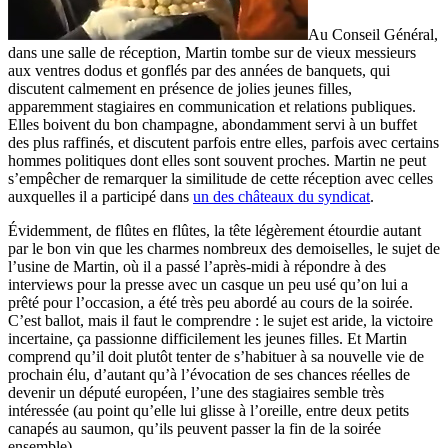
Au Conseil Général,
dans une salle de réception, Martin tombe sur de vieux messieurs
aux ventres dodus et gonflés par des années de banquets, qui
discutent calmement en présence de jolies jeunes filles,
apparemment stagiaires en communication et relations publiques.
Elles boivent du bon champagne, abondamment servi à un buffet
des plus raffinés, et discutent parfois entre elles, parfois avec certains
hommes politiques dont elles sont souvent proches. Martin ne peut
s’empêcher de remarquer la similitude de cette réception avec celles
auxquelles il a participé dans
un des châteaux du syndicat
.
Évidemment, de flûtes en flûtes, la tête légèrement étourdie autant
par le bon vin que les charmes nombreux des demoiselles, le sujet de
l’usine de Martin, où il a passé l’après-midi à répondre à des
interviews pour la presse avec un casque un peu usé qu’on lui a
prêté pour l’occasion, a été très peu abordé au cours de la soirée.
C’est ballot, mais il faut le comprendre : le sujet est aride, la victoire
incertaine, ça passionne difficilement les jeunes filles. Et Martin
comprend qu’il doit plutôt tenter de s’habituer à sa nouvelle vie de
prochain élu, d’autant qu’à l’évocation de ses chances réelles de
devenir un député européen, l’une des stagiaires semble très
intéressée (au point qu’elle lui glisse à l’oreille, entre deux petits
canapés au saumon, qu’ils peuvent passer la fin de la soirée
ensemble).