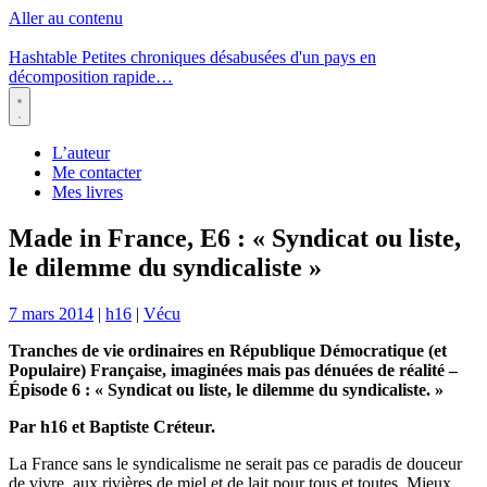
Aller au contenu
Hashtable
Petites chroniques désabusées d'un pays en
décomposition rapide…
Menu
L’auteur
Me contacter
Mes livres
Made in France, E6 : « Syndicat ou liste,
le dilemme du syndicaliste »
7 mars 2014
|
h16
|
Vécu
Tranches de vie ordinaires en République Démocratique (et
Populaire) Française, imaginées mais pas dénuées de réalité –
Épisode 6 : « Syndicat ou liste, le dilemme du syndicaliste. »
Par h16 et Baptiste Créteur.
La France sans le syndicalisme ne serait pas ce paradis de douceur
de vivre, aux rivières de miel et de lait pour tous et toutes. Mieux