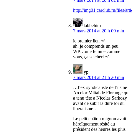
7 mars 2014 at 20 h 02 min
http://img01.carclub.ru/files/
tabbehim
7 mars 2014 at 20 h 09 min
le premier lien ^^
ah, je comprends un peu
WP…une femme comme
vous, ça se chéri ^^
yp
7 mars 2014 at 21 h 20 min
…l’ex-syndicaliste de l’usine
Arcelor Mittal de Florange qui
a tenu tête à Nicolas Sarkozy
avant de subir la dure loi du
libéralisme…
Le petit châton mignon avait
héroïquement résité au
président des heures les plus