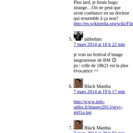
Plus tard, je ferais hugo
strange…On ne peut que
avoir confiance en un docteur
qui ressemble à ça non?
http://en.wikipedia.org/wiki/F
tabbehim
7 mars 2014 at 18 h 22 min
je vois un festival d’image
langoureuse de BM 😉
ps : celle de 18h21 est la plus
évocatrice ^^
Black Mamba
7 mars 2014 at 19 h 17 min
http://www.info-
utiles.fr/images2013/sexy-
girl1a.jpg
Black Mamba