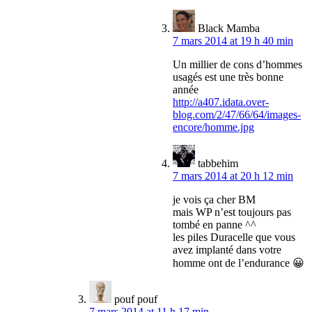
Black Mamba
7 mars 2014 at 19 h 40 min
Un millier de cons d’hommes
usagés est une très bonne
année
http://a407.idata.over-
blog.com/2/47/66/64/images-
encore/homme.jpg
tabbehim
7 mars 2014 at 20 h 12 min
je vois ça cher BM
mais WP n’est toujours pas
tombé en panne ^^
les piles Duracelle que vous
avez implanté dans votre
homme ont de l’endurance 😀
pouf pouf
7 mars 2014 at 11 h 17 min