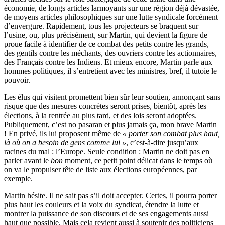
économie, de longs articles larmoyants sur une région déjà dévastée,
de moyens articles philosophiques sur une lutte syndicale forcément
d’envergure. Rapidement, tous les projecteurs se braquent sur
l’usine, ou, plus précisément, sur Martin, qui devient la figure de
proue facile à identifier de ce combat des petits contre les grands,
des gentils contre les méchants, des ouvriers contre les actionnaires,
des Français contre les Indiens. Et mieux encore, Martin parle aux
hommes politiques, il s’entretient avec les ministres, bref, il tutoie le
pouvoir.
Les élus qui visitent promettent bien sûr leur soutien, annonçant sans
risque que des mesures concrètes seront prises, bientôt, après les
élections, à la rentrée au plus tard, et des lois seront adoptées.
Publiquement, c’est no pasaran et plus jamais ça, mon brave Martin
! En privé, ils lui proposent même de
« porter son combat plus haut,
là où on a besoin de gens comme lui »
, c’est-à-dire jusqu’aux
racines du mal : l’Europe. Seule condition : Martin ne doit pas en
parler avant le
bon
moment, ce petit point délicat dans le temps où
on va le propulser tête de liste aux élections européennes, par
exemple.
Martin hésite. Il ne sait pas s’il doit accepter. Certes, il pourra porter
plus haut les couleurs et la voix du syndicat, étendre la lutte et
montrer la puissance de son discours et de ses engagements aussi
haut que possible. Mais cela revient aussi à soutenir des politiciens