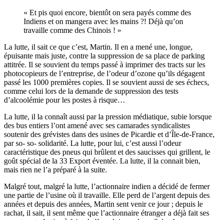
« Et pis quoi encore, bientôt on sera payés comme des
Indiens et on mangera avec les mains ?! Déjà qu’on
travaille comme des Chinois ! »
La lutte, il sait ce que c’est, Martin. Il en a mené une, longue,
épuisante mais juste, contre la suppression de sa place de parking
attitrée. Il se souvient du temps passé à imprimer des tracts sur les
photocopieurs de l’entreprise, de l’odeur d’ozone qu’ils dégagent
passé les 1000 premières copies. Il se souvient aussi de ses échecs,
comme celui lors de la demande de suppression des tests
d’alcoolémie pour les postes à risque…
La lutte, il la connaît aussi par la pression médiatique, subie lorsque
des bus entiers l’ont amené avec ses camarades syndicalistes
soutenir des grévistes dans des usines de Picardie et d’Île-de-France,
par so- so- solidarité. La lutte, pour lui, c’est aussi l’odeur
caractéristique des pneus qui brûlent et des saucisses qui grillent, le
goût spécial de la 33 Export éventée. La lutte, il la connait bien,
mais rien ne l’a préparé à la suite.
Malgré tout, malgré la lutte, l’actionnaire indien a décidé de fermer
une partie de l’usine où il travaille. Elle perd de l’argent depuis des
années et depuis des années, Martin sent venir ce jour ; depuis le
rachat, il sait, il sent même que l’actionnaire étranger a déjà fait ses