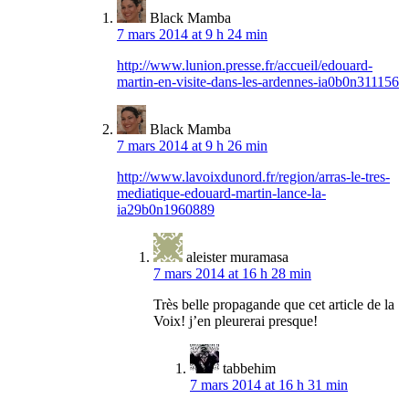
Black Mamba
7 mars 2014 at 9 h 24 min
http://www.lunion.presse.fr/accueil/edouard-
martin-en-visite-dans-les-ardennes-ia0b0n311156
Black Mamba
7 mars 2014 at 9 h 26 min
http://www.lavoixdunord.fr/region/arras-le-tres-
mediatique-edouard-martin-lance-la-
ia29b0n1960889
aleister muramasa
7 mars 2014 at 16 h 28 min
Très belle propagande que cet article de la
Voix! j’en pleurerai presque!
tabbehim
7 mars 2014 at 16 h 31 min