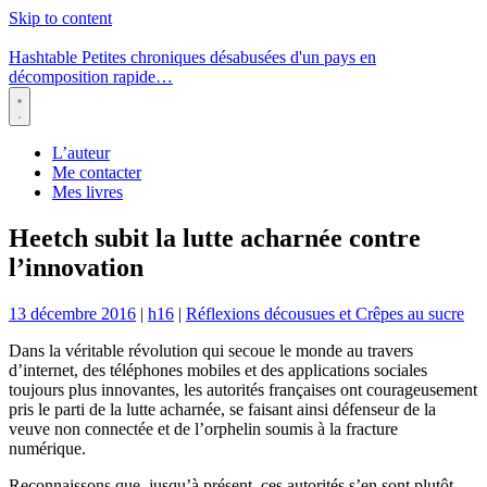
Skip to content
Hashtable
Petites chroniques désabusées d'un pays en
décomposition rapide…
Menu
L’auteur
Me contacter
Mes livres
Heetch subit la lutte acharnée contre
l’innovation
13 décembre 2016
|
h16
|
Réflexions décousues et Crêpes au sucre
Dans la véritable révolution qui secoue le monde au travers
d’internet, des téléphones mobiles et des applications sociales
toujours plus innovantes, les autorités françaises ont courageusement
pris le parti de la lutte acharnée, se faisant ainsi défenseur de la
veuve non connectée et de l’orphelin soumis à la fracture
numérique.
Reconnaissons que, jusqu’à présent, ces autorités s’en sont plutôt