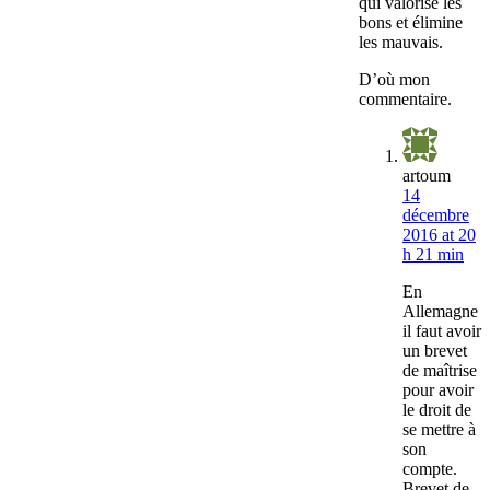
qui valorise les
bons et élimine
les mauvais.
D’où mon
commentaire.
artoum
14
décembre
2016 at 20
h 21 min
En
Allemagne
il faut avoir
un brevet
de maîtrise
pour avoir
le droit de
se mettre à
son
compte.
Brevet de