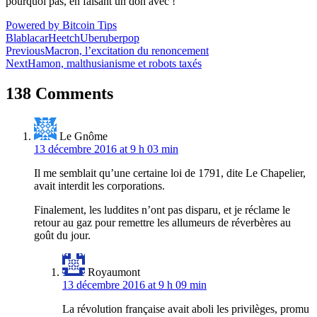
pourquoi pas, en faisant un don avec !
Powered by Bitcoin Tips
Blablacar
Heetch
Uber
uberpop
Navigation
Previous
Macron, l’excitation du renoncement
Next
Hamon, malthusianisme et robots taxés
de
l’article
138 Comments
Le Gnôme
13 décembre 2016 at 9 h 03 min
Il me semblait qu’une certaine loi de 1791, dite Le Chapelier,
avait interdit les corporations.
Finalement, les luddites n’ont pas disparu, et je réclame le
retour au gaz pour remettre les allumeurs de réverbères au
goût du jour.
Royaumont
13 décembre 2016 at 9 h 09 min
La révolution française avait aboli les privilèges, promu