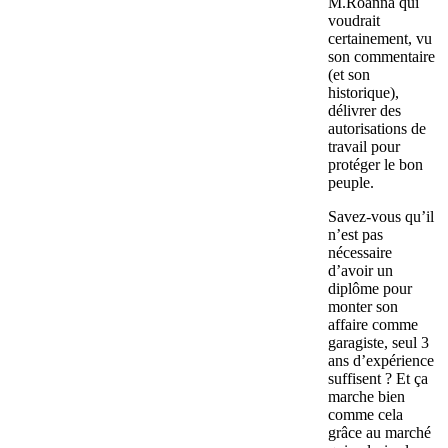
M.Roanna qui
voudrait
certainement, vu
son commentaire
(et son
historique),
délivrer des
autorisations de
travail pour
protéger le bon
peuple.
Savez-vous qu’il
n’est pas
nécessaire
d’avoir un
diplôme pour
monter son
affaire comme
garagiste, seul 3
ans d’expérience
suffisent ? Et ça
marche bien
comme cela
grâce au marché