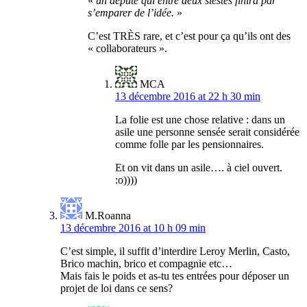
«
un député qui entre deux siestes finira par
s’emparer de l’idée.
»
C’est TRÈS rare, et c’est pour ça qu’ils ont des
« collaborateurs ».
MCA
13 décembre 2016 at 22 h 30 min
La folie est une chose relative : dans un
asile une personne sensée serait considérée
comme folle par les pensionnaires.
Et on vit dans un asile…. à ciel ouvert.
:o))))
M.Roanna
13 décembre 2016 at 10 h 09 min
C’est simple, il suffit d’interdire Leroy Merlin, Casto,
Brico machin, brico et compagnie etc…
Mais fais le poids et as-tu tes entrées pour déposer un
projet de loi dans ce sens?