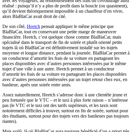
avec les voyageurs, au remboursement des frais du covoiturage ainsi
réalisé : puisqu’il n’y a plus de profit dans la boucle (ou quasiment),
qu’il devient théoriquement impossible à un chauffeur d’en vivre,
alors BlaBlaCar avait droit de cité.
De son côté,
Heetch
pensait appliquer le même principe que
BlaBlaCar, tout en conservant une petite marge de manœuvre
financière. Heetch, c’est quelque chose comme BlaBlaCar, mais
spécialisé dans le transport de fin de soirée et plutôt orienté petits
trajets là où BlaBlaCar est définitivement installé sur les trajets
moyenne et longue distance, pendant la journée. BlaBlaCar permet à
un conducteur d’amortir les frais de sa voiture en partageant les
places disponibles avec d’autres personnes intéressées par le même
trajet d’une ville à une autre. Heetch permet à un conducteur
d’amortir les frais de sa voiture en partageant les places disponibles
avec d’autres personnes intéressées par un trajet retour chez eux, en
banlieue, après une soirée entre amis.
Assez naturellement, Heetch s’adresse donc à une clientèle jeune et
peu fortunée que le VTC – et le taxi à plus forte raison – n’intéresse
pas (le VTC et le taxi ont des tarifs supérieurs, et les taxis sont
notoirement difficiles à trouver, surtout en fin de soirée, surtout pour
des étudiants, surtout pour des trajets vers des banlieues pas toujours
riantes).
Mais voilà, là où BlaBlaCar aura toujours bénéficié d’un a priori très