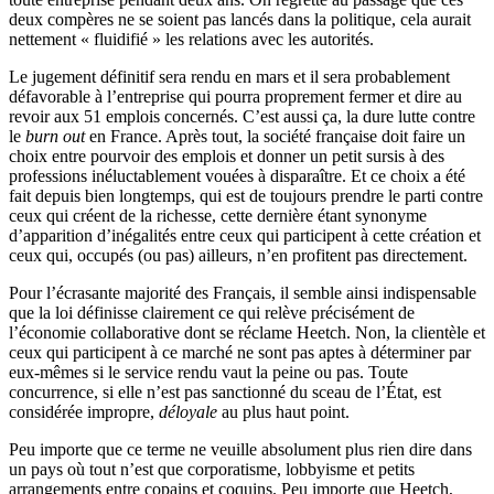
deux compères ne se soient pas lancés dans la politique, cela aurait
nettement « fluidifié » les relations avec les autorités.
Le jugement définitif sera rendu en mars et il sera probablement
défavorable à l’entreprise qui pourra proprement fermer et dire au
revoir aux 51 emplois concernés. C’est aussi ça, la dure lutte contre
le
burn out
en France. Après tout, la société française doit faire un
choix entre pourvoir des emplois et donner un petit sursis à des
professions inéluctablement vouées à disparaître. Et ce choix a été
fait depuis bien longtemps, qui est de toujours prendre le parti contre
ceux qui créent de la richesse, cette dernière étant synonyme
d’apparition d’inégalités entre ceux qui participent à cette création et
ceux qui, occupés (ou pas) ailleurs, n’en profitent pas directement.
Pour l’écrasante majorité des Français, il semble ainsi indispensable
que la loi définisse clairement ce qui relève précisément de
l’économie collaborative dont se réclame Heetch. Non, la clientèle et
ceux qui participent à ce marché ne sont pas aptes à déterminer par
eux-mêmes si le service rendu vaut la peine ou pas. Toute
concurrence, si elle n’est pas sanctionné du sceau de l’État, est
considérée impropre,
déloyale
au plus haut point.
Peu importe que ce terme ne veuille absolument plus rien dire dans
un pays où tout n’est que corporatisme, lobbyisme et petits
arrangements entre copains et coquins. Peu importe que Heetch,