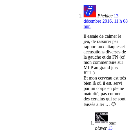
Pheldge
13
décembre 2016, 11 h 08
min
Il essaie de calmer le
jeu, de rassurer par
rapport aux attaques et
accusations diverses de
la gauche et du FN (cf
mon commentaire sur
MLP au grand jury
RTL ).
Et mon cerveau est très
bien là où il est, servi
par un corps en pleine
maturité, pas comme
des certains qui se sont
laissés aller … 😉
sam
player
13