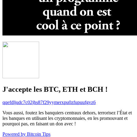
J'accepte les BTC, ETH et BCH !
qqefdljudc7c02jhs87f29yymerxpu0zfupuufgvz6
Vous aussi, foutez les banquiers centraux dehors, terrorisez l’État et
les banques en utilisant les cryptomonnaies, en les promouvant et
pourquoi pas, en faisant un don avec !
Powered by Bitcoin Tips