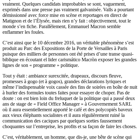
vraiment. Quelques candidats improbables se sont, vaguement,
exprimés dans une presse pas vraiment galvanisée. Valls a pourtant
démissionné avec force mise en scène et reportages en direct de
Matignon et de l’Élysée, mais rien n’y fait : objectivement, tout le
monde s’en fiche. Parallèlement, Emmanuel Macron semble
enflammer les foules.
C’est ainsi que le 10 décembre 2016, un véritable phénomène s’est
produit au Parc des Expositions de la Porte de Versailles à Paris
puisque des milliers de personnes ont été prises d’une transe quasi-
biblique en écoutant el lider carismático Macròn exposer les grandes
lignes de son « programme » politique.
Tout y était : ambiance surexcitée, drapeaux, discours fleuve,
promesses à gogo (et à gogos), grandes déclarations lyriques et
même l’indispensable voix cassée des fins de soirées en boîte de nuit
à hurler des formules toutes faites pour essayer de choper. Pas de
doute : on est bien loin du freluquet de la politique qui a passé deux
ans de stage de « Field Office Manager » à Gouvernement SARL
où il aura essentiellement apporté le café et des polycopiés baveux
aux vieux éléphants socialistes et il aura régulièrement ruiné la
communication des caciques par quelques sorties faussement
choquantes sur l’entreprise, les profits et sa façon de faire les choses.
C’est, véritablement, un homme, que dis-je, une bête de scène qui