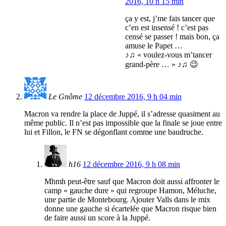
2016, 10 h 15 min
ça y est, j’me fais tancer que
c’en est insensé ! c’est pas
censé se passer ! mais bon, ça
amuse le Papet …
♪♫ « voulez-vous m’tancer
grand-père … » ♪♫ 😉
Le Gnôme
12 décembre 2016, 9 h 04 min
Macron va rendre la place de Juppé, il s’adresse quasiment au
même public. Il n’est pas impossible que la finale se joue entre
lui et Fillon, le FN se dégonflant comme une baudruche.
h16
12 décembre 2016, 9 h 08 min
Mhmh peut-être sauf que Macron doit aussi affronter le
camp « gauche dure » qui regroupe Hamon, Méluche,
une partie de Montebourg. Ajouter Valls dans le mix
donne une gauche si écartelée que Macron risque bien
de faire aussi un score à la Juppé.