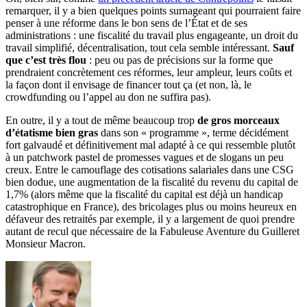
remarquer, il y a bien quelques points surnageant qui pourraient faire
penser à une réforme dans le bon sens de l’État et de ses
administrations : une fiscalité du travail plus engageante, un droit du
travail simplifié, décentralisation, tout cela semble intéressant.
Sauf
que c’est très flou
: peu ou pas de précisions sur la forme que
prendraient concrètement ces réformes, leur ampleur, leurs coûts et
la façon dont il envisage de financer tout ça (et non, là, le
crowdfunding ou l’appel au don ne suffira pas).
En outre, il y a tout de même beaucoup trop
de gros morceaux
d’étatisme bien gras
dans son « programme », terme décidément
fort galvaudé et définitivement mal adapté à ce qui ressemble plutôt
à un patchwork pastel de promesses vagues et de slogans un peu
creux. Entre le camouflage des cotisations salariales dans une CSG
bien dodue, une augmentation de la fiscalité du revenu du capital de
1,7% (alors même que la fiscalité du capital est déjà un handicap
catastrophique en France), des bricolages plus ou moins heureux en
défaveur des retraités par exemple, il y a largement de quoi prendre
autant de recul que nécessaire de la Fabuleuse Aventure du Guilleret
Monsieur Macron.