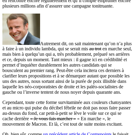
en rencontre encore régulièrement et qu’il compte emprunter encore
plusieurs millions afin d’assurer une campagne tonitruante.
Autrement dit, on sait maintenant qu’on n’a plus
à faire à un individu lambda, qui se serait mis
au trot
en marche seul,
mais bien à quelqu’un qui a, très probablement, préparé ses arrières
et ce, depuis un moment. Tant mieux : il gagne ici en crédibilité et
permet d’inquiéter durablement les autres candidats qui se
bousculent au premier rang. Peut-être cela incitera ces derniers à
clarifier leurs propositions et à se démarquer autant que possible les
uns des autres, nous sortant ainsi de la purée de poix illisible dans
laquelle les néo-corporatistes de droite et les paléo-socialistes de
gauche ou l’inverse tentent de nous noyer depuis quarante ans.
Cependant, toute cette forme survitaminée aux couleurs chatoyantes
et au micro qui pulse du décibel fébrile ne doit pas nous faire passer
au-dessus du fond, car petit-à-petit se lève le voile sur ce qui se
cache derrière
« Je vous fais marcher »
« En marche », le
mouvement de Macron. Et là, c’est tout de suite moins excitant.
Oh, bien sûr, comme
un précédent article de Contrepoints
le faisait