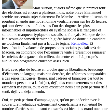
Mais surtout, et alors même que le premier tour
des élections est encore à plusieurs mois, notre brave Emmanuel
semble sur certain sujet clairement En Marche… Arrière : il semblait
pourtant entendu que notre homme voulait revenir sur les 35 heures,
qui sont devenues au fil des ans l’un des dogmes les plus
intouchables et imputrescibles du système social à la française et
surtout, le marqueur typique du socialisme français. Manque de bol,
le discours de samedi dernier n’a guère laissé de doute : le candidat
ne touchera finalement pas à la durée légale.
Remballez
. Et
lorsqu’on lit l’avalanche de propositions sociales (socialistes) de
Macron, on comprend que l’ex-ministre tente à présent de ramasser
les miettes de la gauche du milieu, du centre et de l’à-peu-près
auquel son programme chuchote assez bien.
Bref, avec plus de beurre en broche que de libéralisme, beaucoup
d’éléments de langage mais rien derrière, des réformes comparables
à des séries françaises (floues, mal cadrées et financées par tout le
monde et personne à la fois) et, déjà,
des renoncements sur des
éléments majeurs
, toute cette excitation nous a un petit parfum déjà
senti, déjà vu, déjà entendu.
Oui, ce petit parfum d’attrape-gogos, qu’on peut déceler avec la
couverture médiatique extrêmement complaisante à son égard (le
nombre d’articles qui lui sont consacrés est bien plus grand que pour