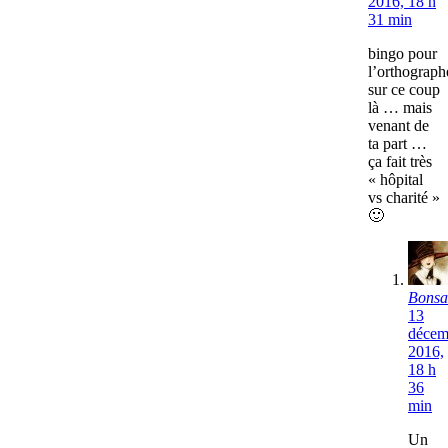
2016, 18 h
31 min
bingo pour
l’orthograph
sur ce coup
là … mais
venant de
ta part …
ça fait très
« hôpital
vs charité »
🙂
Bonsa
13
décem
2016,
18 h
36
min
Un