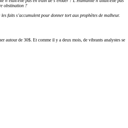
e n’était-elle pas en train de s’éroder ? L’Humanité n’allait-elle pas
re obstination ?
les faits s’accumulent pour donner tort aux prophètes de malheur.
rner autour de 30$. Et comme il y a deux mois, de vibrants analystes se