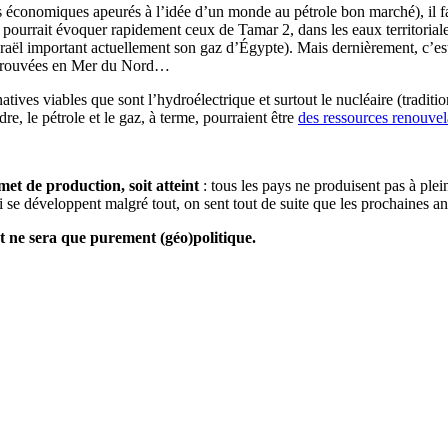
tes économiques apeurés à l’idée d’un monde au pétrole bon marché), il 
pourrait évoquer rapidement ceux de Tamar 2, dans les eaux territoriale
aël important actuellement son gaz d’Égypte). Mais dernièrement, c’es
les trouvées en Mer du Nord…
tives viables que sont l’hydroélectrique et surtout le nucléaire (traditi
e, le pétrole et le gaz, à terme, pourraient être
des ressources renouvel
met de production, soit atteint
: tous les pays ne produisent pas à plei
qui se développent malgré tout, on sent tout de suite que les prochaines 
et ne sera que purement (géo)politique.