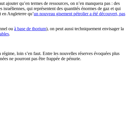
faut ajouter qu’en termes de ressources, on n’en manquera pas : des
s israéliennes, qui représentent des quantités énormes de gaz et qui
t en Angleterre qu’
un nouveau gisement pétrolier a été découvert, pas
onnel ou
à base de thorium
), on peut aussi techniquement envisager la
ables
.
n régime, loin s’en faut. Entre les nouvelles réserves évoquées plus
années ne pourront pas être frappée de pénurie.