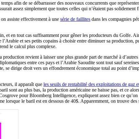
temps afin de se débarrasser des nouveaux concurrents que représentent 
surait assez simplement que toutes celles qui n’étaient pas solidement fi
 on assiste effectivement à une
série de faillites
dans les compagnies pétr
in, et en tout cas suffisamment pour gêner les producteurs du Golfe. Ains
l’Arabie et ses petits copains à choisir entre diminuer sa production, pu
 rend le calcul plus complexe.
a production revient à laisser une plus grande part de marché à d’autres p
 diplomatiques entre ces pays et l’Arabie Saoudite sont tout sauf sereine
, se dirige droit vers un effondrement économique total au point d’impor
cteurs, il apparaît que
les seuils de rentabilité des exploitations de gaz 
aril sont au plus bas, la production américaine ne baisse pas, et ce alors 
w Cosgrove pour Bloomberg Intelligence, expliquent assez bien ce qu’on o
 lorsque le baril est en dessous de 40$. Apparemment, on trouve des se