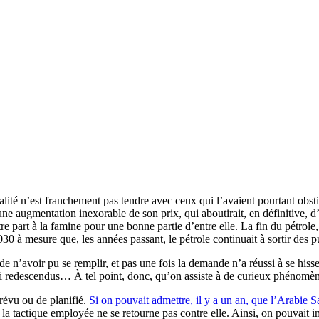
lité n’est franchement pas tendre avec ceux qui l’avaient pourtant obstin
e augmentation inexorable de son prix, qui aboutirait, en définitive, d’
tre part à la famine pour une bonne partie d’entre elle. La fin du pétrol
 à mesure que, les années passant, le pétrole continuait à sortir des puit
e de n’avoir pu se remplir, et pas une fois la demande n’a réussi à se his
ussi redescendus… À tel point, donc, qu’on assiste à de curieux phénomè
prévu ou de planifié.
Si on pouvait admettre, il y a un an, que l’Arabie 
 la tactique employée ne se retourne pas contre elle. Ainsi, on pouvait 