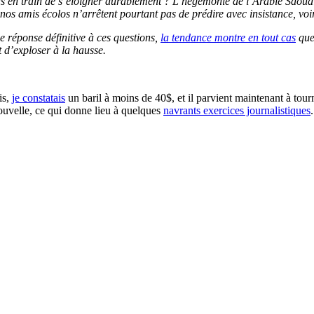
 pas en train de s’éloigner durablement ? L’hégémonie de l’Arabie Saoudit
nos amis écolos n’arrêtent pourtant pas de prédire avec insistance, voi
e réponse définitive à ces questions,
la tendance montre en tout cas
que 
 d’exploser à la hausse.
is,
je constatais
un baril à moins de 40$, et il parvient maintenant à tou
nouvelle, ce qui donne lieu à quelques
navrants exercices journalistiques
.