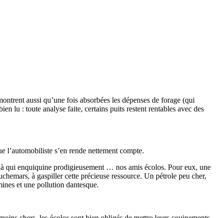
 montrent aussi qu’une fois absorbées les dépenses de forage (qui
n lu : toute analyse faite, certains puits restent rentables avec des
que l’automobiliste s’en rende nettement compte.
 voilà qui enquiquine prodigieusement … nos amis écolos. Pour eux, une
 cauchemars, à gaspiller cette précieuse ressource. Un pétrole peu cher,
mines et une pollution dantesque.
 moins chers, les écolos sont bien obligés de mettre leurs couinements