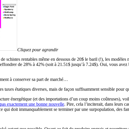
Cliquez pour agrandir
s de schistes rentables même en dessous de 20$ le baril (!), les modèles
s’effondrer de 28% à 42% (soit à 21.51$ jusqu’à 7.24$). Oui, vous avez bie
raiment à conserver sa part de marché…
 des taxes étatiques diverses, mais de façon suffisamment sensible pour 
sa facture énergétique (et des importations d’un coup moins coûteuses),
 pas exactement une bonne nouvelle
. Pire, cela l’inciterait, dans leurs
, ce qui doit immanquablement se terminer par une surpopulation, des fa
cké autant que possible. Quant au fait de produire engrais et nourriture