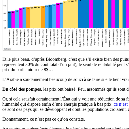
Et le plus beau, d’après Bloomberg, c’est que s’il existe bien des puit
représentent 30% du coût total d’un puit), le seuil de rentabilité peut 
prix du baril autour de 8$…
L’Arabie a soudainement beaucoup de souci à se faire si elle tient v
Du côté des pompes
, les prix ont baissé. Peu, assommés qu’ils sont
Or, si cela satisfait certainement l’État qui y voit une réduction de 
humanité qui dispose enfin d’une énergie pratique à bas prix,
ce n’est
ce sont des pays qui se développent et dont les populations croissent
Étonnamment, ce n’est pas ce qu’on constate.
Au contraire, puisqu’actuellement, le pétrole bon marché est plutôt sto