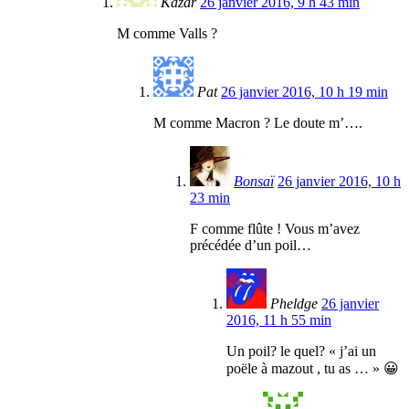
Kazar
26 janvier 2016, 9 h 43 min
M comme Valls ?
Pat
26 janvier 2016, 10 h 19 min
M comme Macron ? Le doute m’….
Bonsaï
26 janvier 2016, 10 h
23 min
F comme flûte ! Vous m’avez
précédée d’un poil…
Pheldge
26 janvier
2016, 11 h 55 min
Un poil? le quel? « j’ai un
poële à mazout , tu as … » 😀