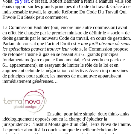
Voilà,
ça y est
, c’est fait, Robert Badinter a remis à Manuel Valls son
épais rapport sur les grands principes du Code du travail. Grâce à cet
indispensable travail, la grande Réforme Du Code Du Travail Qui
Envoie Du Steak peut commencer.
La Commission Badinter (oui, encore une autre commission) avait
en effet été chargée par le premier ministre de définir le « socle » de
droits garantis par le nouveau Code du travail, en cours de gestation.
Partant du constat que l’actuel Droit est
« une forêt obscure où seuls
les spécialistes peuvent trouver leur voie »
, la Commission propose
de refonder l’usine-à-gaz en se basant sur 61 grands principes
fondamentaux (parce que le fondamental, c’est vendu en pack de
61, apparemment), en essayant de limiter le rôle de la loi et en
augmentant celui de la négociation collective. Avec cinq douzaines
de principes pour guider, les marges de manœuvre apparaissent
immédiatement généreuses…
Ensuite, pour faire simple, deux think-tanks
idéologiquement opposés ont eu la charge d’éplucher la
jurisprudence : l’Institut Montaigne d’un côté, Terra Nova de l’autre.
Le premier aboutit à la conclusion que le meilleur échelon de