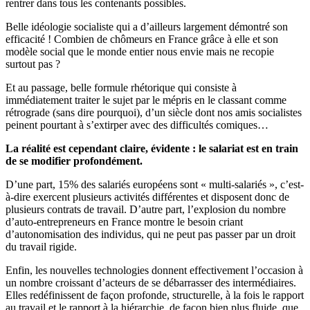
rentrer dans tous les contenants possibles.
Belle idéologie socialiste qui a d’ailleurs largement démontré son
efficacité ! Combien de chômeurs en France grâce à elle et son
modèle social que le monde entier nous envie mais ne recopie
surtout pas ?
Et au passage, belle formule rhétorique qui consiste à
immédiatement traiter le sujet par le mépris en le classant comme
rétrograde (sans dire pourquoi), d’un siècle dont nos amis socialistes
peinent pourtant à s’extirper avec des difficultés comiques…
La réalité est cependant claire, évidente : le salariat est en train
de se modifier profondément.
D’une part, 15% des salariés européens sont « multi-salariés », c’est-
à-dire exercent plusieurs activités différentes et disposent donc de
plusieurs contrats de travail. D’autre part, l’explosion du nombre
d’auto-entrepreneurs en France montre le besoin criant
d’autonomisation des individus, qui ne peut pas passer par un droit
du travail rigide.
Enfin, les nouvelles technologies donnent effectivement l’occasion à
un nombre croissant d’acteurs de se débarrasser des intermédiaires.
Elles redéfinissent de façon profonde, structurelle, à la fois le rapport
au travail et le rapport à la hiérarchie, de façon bien plus fluide, que