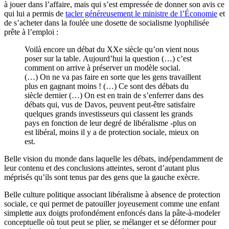
à jouer dans l’affaire, mais qui s’est empressée de donner son avis ce
qui lui a permis de
tacler généreusement le ministre de l’Économie
et
de s’acheter dans la foulée une dosette de socialisme lyophilisée
prête à l’emploi :
Voilà encore un débat du XXe siècle qu’on vient nous
poser sur la table. Aujourd’hui la question (…) c’est
comment on arrive à préserver un modèle social.
(…) On ne va pas faire en sorte que les gens travaillent
plus en gagnant moins ! (…) Ce sont des débats du
siècle dernier (…) On est en train de s’enferrer dans des
débats qui, vus de Davos, peuvent peut-être satisfaire
quelques grands investisseurs qui classent les grands
pays en fonction de leur degré de libéralisme -plus on
est libéral, moins il y a de protection sociale, mieux on
est.
Belle vision du monde dans laquelle les débats, indépendamment de
leur contenu et des conclusions atteintes, seront d’autant plus
méprisés qu’ils sont tenus par des gens que la gauche exècre.
Belle culture politique associant libéralisme à absence de protection
sociale, ce qui permet de patouiller joyeusement comme une enfant
simplette aux doigts profondément enfoncés dans la pâte-à-modeler
conceptuelle où tout peut se plier, se mélanger et se déformer pour