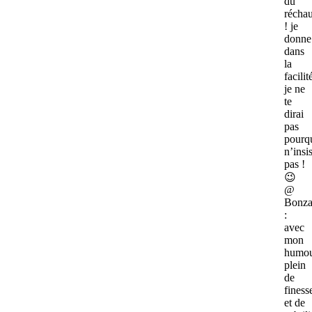
du
réchau
! je
donne
dans
la
facilit
je ne
te
dirai
pas
pourq
n’insi
pas !
😉
@
Bonzai
:
avec
mon
humo
plein
de
finess
et de