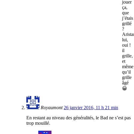
jouer
ça,
que
j’étais
grillé
?
Arista
lui,
oui !
il
grille,
et
même
qu’il
grille
âgé
😀
Royaumont
26 janvier 2016, 11 h 21 min
En restant au niveau des généralités, le Bad ne s’est pas
trop mouillé.