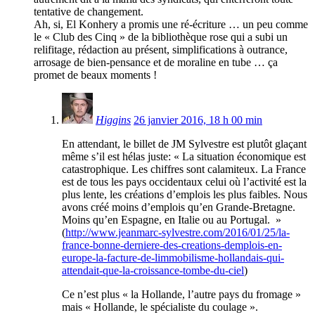
tentative de changement.
Ah, si, El Konhery a promis une ré-écriture … un peu comme
le « Club des Cinq » de la bibliothèque rose qui a subi un
relifitage, rédaction au présent, simplifications à outrance,
arrosage de bien-pensance et de moraline en tube … ça
promet de beaux moments !
Higgins
26 janvier 2016, 18 h 00 min
En attendant, le billet de JM Sylvestre est plutôt glaçant
même s’il est hélas juste: « La situation économique est
catastrophique. Les chiffres sont calamiteux. La France
est de tous les pays occidentaux celui où l’activité est la
plus lente, les créations d’emplois les plus faibles. Nous
avons créé moins d’emplois qu’en Grande-Bretagne.
Moins qu’en Espagne, en Italie ou au Portugal. »
(
http://www.jeanmarc-sylvestre.com/2016/01/25/la-
france-bonne-derniere-des-creations-demplois-en-
europe-la-facture-de-limmobilisme-hollandais-qui-
attendait-que-la-croissance-tombe-du-ciel
)
Ce n’est plus « la Hollande, l’autre pays du fromage »
mais « Hollande, le spécialiste du coulage ».