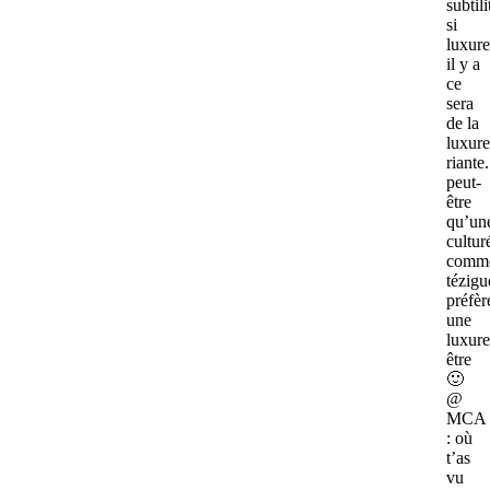
subtili
si
luxure
il y a
ce
sera
de la
luxure
riante.
peut-
être
qu’un
cultur
comm
tézigu
préfèr
une
luxure
être
🙂
@
MCA
: où
t’as
vu