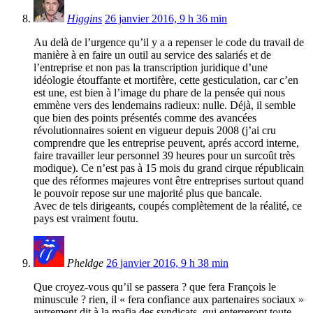
Higgins
26 janvier 2016, 9 h 36 min
Au delà de l’urgence qu’il y a a repenser le code du travail de
manière à en faire un outil au service des salariés et de
l’entreprise et non pas la transcription juridique d’une
idéologie étouffante et mortifère, cette gesticulation, car c’en
est une, est bien à l’image du phare de la pensée qui nous
emmène vers des lendemains radieux: nulle. Déjà, il semble
que bien des points présentés comme des avancées
révolutionnaires soient en vigueur depuis 2008 (j’ai cru
comprendre que les entreprise peuvent, aprés accord interne,
faire travailler leur personnel 39 heures pour un surcoût très
modique). Ce n’est pas à 15 mois du grand cirque républicain
que des réformes majeures vont être entreprises surtout quand
le pouvoir repose sur une majorité plus que bancale.
Avec de tels dirigeants, coupés complètement de la réalité, ce
pays est vraiment foutu.
Pheldge
26 janvier 2016, 9 h 38 min
Que croyez-vous qu’il se passera ? que fera François le
minuscule ? rien, il « fera confiance aux partenaires sociaux »
autrement dit à la mafia des syndicats, qui enterreront toute