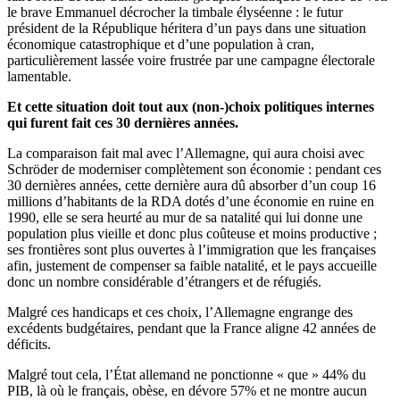
le brave Emmanuel décrocher la timbale élyséenne : le futur
président de la République héritera d’un pays dans une situation
économique catastrophique et d’une population à cran,
particulièrement lassée voire frustrée par une campagne électorale
lamentable.
Et cette situation doit tout aux (non-)choix politiques internes
qui furent fait ces 30 dernières années.
La comparaison fait mal avec l’Allemagne, qui aura choisi avec
Schröder de moderniser complètement son économie : pendant ces
30 dernières années, cette dernière aura dû absorber d’un coup 16
millions d’habitants de la RDA dotés d’une économie en ruine en
1990, elle se sera heurté au mur de sa natalité qui lui donne une
population plus vieille et donc plus coûteuse et moins productive ;
ses frontières sont plus ouvertes à l’immigration que les françaises
afin, justement de compenser sa faible natalité, et le pays accueille
donc un nombre considérable d’étrangers et de réfugiés.
Malgré ces handicaps et ces choix, l’Allemagne engrange des
excédents budgétaires, pendant que la France aligne 42 années de
déficits.
Malgré tout cela, l’État allemand ne ponctionne « que » 44% du
PIB, là où le français, obèse, en dévore 57% et ne montre aucun