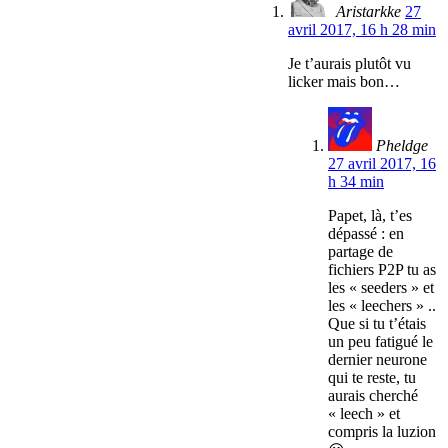
Aristarkke
27
avril 2017, 16 h 28 min
Je t’aurais plutôt vu
licker mais bon…
Pheldge
27 avril 2017, 16
h 34 min
Papet, là, t’es
dépassé : en
partage de
fichiers P2P tu as
les « seeders » et
les « leechers » ..
Que si tu t’étais
un peu fatigué le
dernier neurone
qui te reste, tu
aurais cherché
« leech » et
compris la luzion