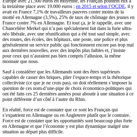
Europe avec 21.500 euros en moyenne, les Français pointent eux à
la treizième place avec 19.000 euros ;
en 2015 et selon l’OCDE
, il y
avait en France 7,1% de travailleurs pauvres contre moins de la
moitié en Allemagne (3,5%), 25% de taux de chômage des jeunes en
France contre 7% en Allemagne. Et tout ça, je le rappelle, avec une
Chancelière Merkel qui n’a pas spécialement fait dans la furie ultra-
néo libérale, avec une réunification qui a été tout sauf simple, avec
des routes, des écoles, des hôpitaux, une poste, une police et plus
généralement un service public qui fonctionnent encore pas trop mal
aux dernières nouvelles, avec des impôts plus faibles et, j’insiste
pour ceux qui n’auraient pas bien compris l’allusion, la même
monnaie que nous.
Sauf à considérer que les Allemands sont des êtres supérieurs
capables de casser des briques, plier l’espace-temps et la rhétorique
collectiviste (ce que je ne crois pas), on doit réellement s’imposer la
question de ces nom-d’une-pipe de choix économico-politiques qui
ont été faits ces 25 dernières années pour aboutir à une situation à ce
point différente d’un côté à l’autre du Rhin.
En réalité, force est de constater que ce sont les Français qui
s’expatrient en Allemagne ou en Angleterre plutôt que le contraire.
Force est de constater que les opportunités sont beaucoup plus forte
en Allemagne et que l’économie y est plus dynamique malgré une
situation au départ plus difficile.