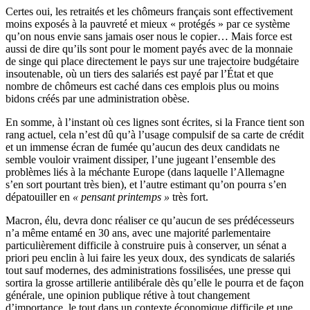
Certes oui, les retraités et les chômeurs français sont effectivement
moins exposés à la pauvreté et mieux « protégés » par ce système
qu’on nous envie sans jamais oser nous le copier… Mais force est
aussi de dire qu’ils sont pour le moment payés avec de la monnaie
de singe qui place directement le pays sur une trajectoire budgétaire
insoutenable, où un tiers des salariés est payé par l’État et que
nombre de chômeurs est caché dans ces emplois plus ou moins
bidons créés par une administration obèse.
En somme, à l’instant où ces lignes sont écrites, si la France tient son
rang actuel, cela n’est dû qu’à l’usage compulsif de sa carte de crédit
et un immense écran de fumée qu’aucun des deux candidats ne
semble vouloir vraiment dissiper, l’une jugeant l’ensemble des
problèmes liés à la méchante Europe (dans laquelle l’Allemagne
s’en sort pourtant très bien), et l’autre estimant qu’on pourra s’en
dépatouiller en
« pensant printemps »
très fort.
Macron, élu, devra donc réaliser ce qu’aucun de ses prédécesseurs
n’a même entamé en 30 ans, avec une majorité parlementaire
particulièrement difficile à construire puis à conserver, un sénat a
priori peu enclin à lui faire les yeux doux, des syndicats de salariés
tout sauf modernes, des administrations fossilisées, une presse qui
sortira la grosse artillerie antilibérale dès qu’elle le pourra et de façon
générale, une opinion publique rétive à tout changement
d’importance, le tout dans un contexte économique difficile et une