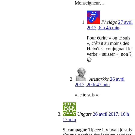
Monseigneur…
Pheldge
27 avril
2017, 6 h 45 min
Pour écrire « on te suis
», c’était au moins des
Helvètes, conjuguant le
verbe « suisser », non ?
😉
Aristarkke
26 avril
2017, 20 h 47 min
« je te suis »..
Ungars
26 avril 2017, 16 h
17 min
Si campagne Tipeee il y’avait je suis