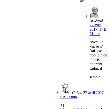
😀
Aristarkke
27 avril
2017, 17 h
31 min
Avec li c
ker, je n’
étais pas
trop loin de
l’ idée,
pourtant…
Enfin, il
me
semble…
Calvin
27 avril 2017,
9 h 13 min
+1