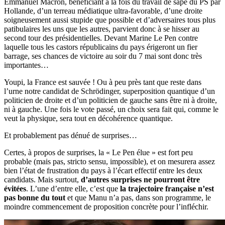
Emmanuel Macron, bénéficiant à la fois du travail de sape du PS par
Hollande, d’un terreau médiatique ultra-favorable, d’une droite
soigneusement aussi stupide que possible et d’adversaires tous plus
patibulaires les uns que les autres, parvient donc à se hisser au
second tour des présidentielles. Devant Marine Le Pen contre
laquelle tous les castors républicains du pays érigeront un fier
barrage, ses chances de victoire au soir du 7 mai sont donc très
importantes…
Youpi, la France est sauvée ! Ou à peu près tant que reste dans
l’urne notre candidat de Schrödinger, superposition quantique d’un
politicien de droite et d’un politicien de gauche sans être ni à droite,
ni à gauche. Une fois le vote passé, un choix sera fait qui, comme le
veut la physique, sera tout en décohérence quantique.
Et probablement pas dénué de surprises…
Certes, à propos de surprises, la « Le Pen élue » est fort peu
probable (mais pas, stricto sensu, impossible), et on mesurera assez
bien l’état de frustration du pays à l’écart effectif entre les deux
candidats. Mais surtout,
d’autres surprises ne pourront être
évitées
. L’une d’entre elle, c’est que
la trajectoire française n’est
pas bonne du tout
et que Manu n’a pas, dans son programme, le
moindre commencement de proposition concrète pour l’infléchir.