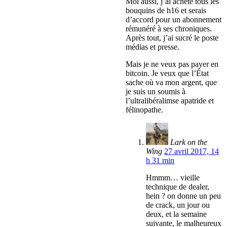
Moi aussi, j’ai acheté tous les
bouquins de h16 et serais
d’accord pour un abonnement
rémunéré à ses chroniques.
Après tout, j’ai sucré le poste
médias et presse.
Mais je ne veux pas payer en
bitcoin. Je veux que l’État
sache où va mon argent, que
je suis un soumis à
l’ultralibéralimse apatride et
félinopathe.
Lark on the
Wing
27 avril 2017, 14
h 31 min
Hmmm… vieille
technique de dealer,
hein ? on donne un peu
de crack, un jour ou
deux, et la semaine
suivante, le malheureux