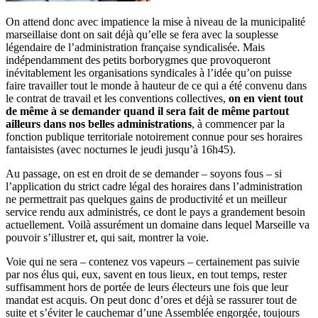
On attend donc avec impatience la mise à niveau de la municipalité
marseillaise dont on sait déjà qu’elle se fera avec la souplesse
légendaire de l’administration française syndicalisée. Mais
indépendamment des petits borborygmes que provoqueront
inévitablement les organisations syndicales à l’idée qu’on puisse
faire travailler tout le monde à hauteur de ce qui a été convenu dans
le contrat de travail et les conventions collectives,
on en vient tout
de même à se demander quand il sera fait de même partout
ailleurs dans nos belles administrations
, à commencer par la
fonction publique territoriale notoirement connue pour ses horaires
fantaisistes (avec nocturnes le jeudi jusqu’à 16h45).
Au passage, on est en droit de se demander – soyons fous – si
l’application du strict cadre légal des horaires dans l’administration
ne permettrait pas quelques gains de productivité et un meilleur
service rendu aux administrés, ce dont le pays a grandement besoin
actuellement. Voilà assurément un domaine dans lequel Marseille va
pouvoir s’illustrer et, qui sait, montrer la voie.
Voie qui ne sera – contenez vos vapeurs – certainement pas suivie
par nos élus qui, eux, savent en tous lieux, en tout temps, rester
suffisamment hors de portée de leurs électeurs une fois que leur
mandat est acquis. On peut donc d’ores et déjà se rassurer tout de
suite et s’éviter le cauchemar d’une Assemblée engorgée, toujours