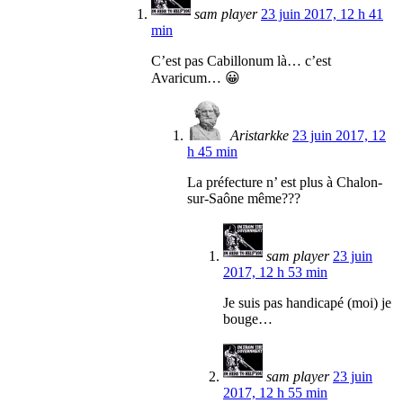
sam player
23 juin 2017, 12 h 41
min
C’est pas Cabillonum là… c’est
Avaricum… 😀
Aristarkke
23 juin 2017, 12
h 45 min
La préfecture n’ est plus à Chalon-
sur-Saône même???
sam player
23 juin
2017, 12 h 53 min
Je suis pas handicapé (moi) je
bouge…
sam player
23 juin
2017, 12 h 55 min