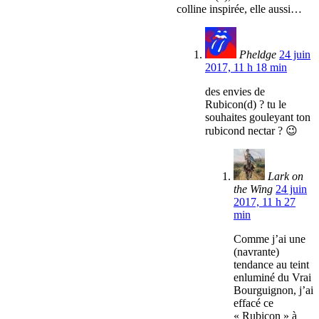
colline inspirée, elle aussi…
Pheldge
24 juin
2017, 11 h 18 min
des envies de
Rubicon(d) ? tu le
souhaites gouleyant ton
rubicond nectar ? 😉
Lark on
the Wing
24 juin
2017, 11 h 27
min
Comme j’ai une
(navrante)
tendance au teint
enluminé du Vrai
Bourguignon, j’ai
effacé ce
« Rubicon » à