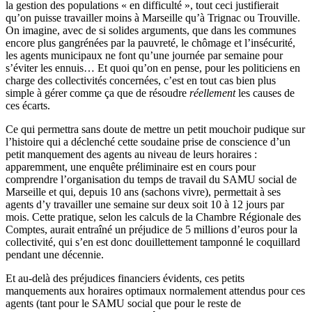
la gestion des populations « en difficulté », tout ceci justifierait
qu’on puisse travailler moins à Marseille qu’à Trignac ou Trouville.
On imagine, avec de si solides arguments, que dans les communes
encore plus gangrénées par la pauvreté, le chômage et l’insécurité,
les agents municipaux ne font qu’une journée par semaine pour
s’éviter les ennuis… Et quoi qu’on en pense, pour les politiciens en
charge des collectivités concernées, c’est en tout cas bien plus
simple à gérer comme ça que de résoudre
réellement
les causes de
ces écarts.
Ce qui permettra sans doute de mettre un petit mouchoir pudique sur
l’histoire qui a déclenché cette soudaine prise de conscience d’un
petit manquement des agents au niveau de leurs horaires :
apparemment, une enquête préliminaire est en cours pour
comprendre l’organisation du temps de travail du SAMU social de
Marseille et qui, depuis 10 ans (sachons vivre), permettait à ses
agents d’y travailler une semaine sur deux soit 10 à 12 jours par
mois. Cette pratique, selon les calculs de la Chambre Régionale des
Comptes, aurait entraîné un préjudice de 5 millions d’euros pour la
collectivité, qui s’en est donc douillettement tamponné le coquillard
pendant une décennie.
Et au-delà des préjudices financiers évidents, ces petits
manquements aux horaires optimaux normalement attendus pour ces
agents (tant pour le SAMU social que pour le reste de