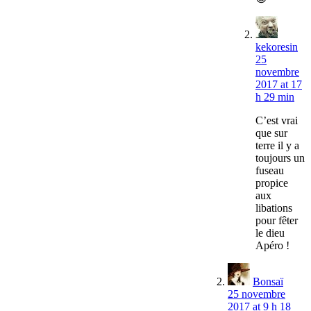
kekoresin
25
novembre
2017 at 17
h 29 min
C’est vrai
que sur
terre il y a
toujours un
fuseau
propice
aux
libations
pour fêter
le dieu
Apéro !
Bonsaï
25 novembre
2017 at 9 h 18