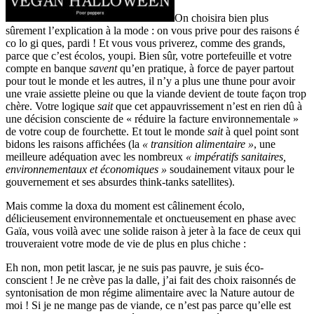
On choisira bien plus
sûrement l’explication à la mode : on vous prive pour des raisons é
co lo gi ques, pardi ! Et vous vous priverez, comme des grands,
parce que c’est écolos, youpi. Bien sûr, votre portefeuille et votre
compte en banque
savent
qu’en pratique, à force de payer partout
pour tout le monde et les autres, il n’y a plus une thune pour avoir
une vraie assiette pleine ou que la viande devient de toute façon trop
chère. Votre logique
sait
que cet appauvrissement n’est en rien dû à
une décision consciente de « réduire la facture environnementale »
de votre coup de fourchette. Et tout le monde
sait
à quel point sont
bidons les raisons affichées (la
« transition alimentaire »
, une
meilleure adéquation avec les nombreux
« impératifs sanitaires,
environnementaux et économiques »
soudainement vitaux pour le
gouvernement et ses absurdes think-tanks satellites).
Mais comme la doxa du moment est câlinement écolo,
délicieusement environnementale et onctueusement en phase avec
Gaïa, vous voilà avec une solide raison à jeter à la face de ceux qui
trouveraient votre mode de vie de plus en plus chiche :
Eh non, mon petit lascar, je ne suis pas pauvre, je suis éco-
conscient ! Je ne crève pas la dalle, j’ai fait des choix raisonnés de
syntonisation de mon régime alimentaire avec la Nature autour de
moi ! Si je ne mange pas de viande, ce n’est pas parce qu’elle est