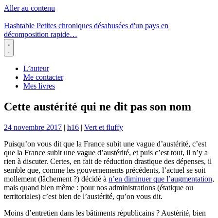
Aller au contenu
Hashtable
Petites chroniques désabusées d'un pays en
décomposition rapide…
Menu
L’auteur
Me contacter
Mes livres
Cette austérité qui ne dit pas son nom
24 novembre 2017
|
h16
|
Vert et fluffy
Puisqu’on vous dit que la France subit une vague d’austérité, c’est
que la France subit une vague d’austérité, et puis c’est tout, il n’y a
rien à discuter. Certes, en fait de réduction drastique des dépenses, il
semble que, comme les gouvernements précédents, l’actuel se soit
mollement (lâchement ?) décidé à
n’en diminuer que l’augmentation
,
mais quand bien même : pour nos administrations (étatique ou
territoriales) c’est bien de l’austérité, qu’on vous dit.
Moins d’entretien dans les bâtiments républicains ? Austérité, bien