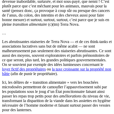
devenue inabordable, surtaxée, et moi sous-payé, que nenni ! C’est
plutôt parce que c’est méchant pour les animaux, mauvais pour la
santé (pensez donc, ça provoque à coup sûr ou presque des cancers
de l’anus, du colon, des intestins et des cheveux aussi pour faire
bonne mesure) et surtout, surtout, surtout, c’est parce que je suis en
pleine
transition alimentaire
(c)(tm) Terra Nova.
…
Les abrutissantes niaiseries de Terra Nova — et de ces think-tanks et
associations lucratives sans but de même acabit — ne sont
malheureusement pas seulement des niaiseries abrutissantes. Ce sont
aussi des moyens, souvent exploratoires et parfois prémonitoires de
ce que seront, plus tard, les grandes politiques gouvernementales.
On se souvient par exemple des idées lumineuses concernant le
loyer fictif des propriétaires
ou
la taxe croissante sur la propriété non
bâtie
(afin de punir le propriétaire).
Ici, les délires de « transition alimentaire » vers les bouchées
microdosées permettront de camoufler l’appauvrissement subi par
les populations sous le joug d’un État ponctionnaire faisant ainsi
passer les repas trop petits pour des
améliorations
du niveau de vie,
transformant la disparition de la viande dans les assiettes en hygiène
nécessaire de l’homme moderne et faisant surtout passer des vessies
pour des lanternes.