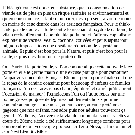
L’idée générale est donc, en substance, que la consommation de
viande est de plus en plus un risque sanitaire et environnemental et
qu’en conséquence, il faut se préparer, dès à présent, à voir de moins
en moins de cette denrée dans les assiettes françaises. Pour le think-
tank, pas de doute : la lutte contre le méchant dioxyde de carbone, le
vilain réchauffement, l’abominable pollution et l’affreux capitalisme
exploiteur de vaches, veaux, cochons, couvées et petits lapins tout
mignons impose à tous une drastique réduction de la protéine
animale. Et puis c’est bon pour la Nature, et puis c’est bon pour la
santé, et puis c’est bon pour le portefeuille.
Oui. Surtout le portefeuille, si l’on comprend que cette nouvelle idée
porte en elle le germe malin d’une excuse pratique pour camoufler
l’appauvrissement des Français. Eh oui : peu importe finalement que
le repas de la cantine constitue pour beaucoup d’enfants de familles
françaises l’un des rares repas chaud, équilibré et carné qu’ils auront
l’occasion de manger ! Remplaçons l’un ou l’autre repas par une
bonne grosse poignée de légumes habilement choisis pour ne
contenir aucun gras, aucun sel, aucun sucre, aucune protéine et
gageons que nos enfants, nos ados puis nos adultes trouveront ça
génial. D’ailleurs, l’arrivée de la viande partout dans nos assiettes au
cours du 20ème siècle a été suffisamment longtemps combattu pour
comprendre qu’avec ce que propose ici Terra-Nova, la fin du tunnel
carné est bientôt visible.