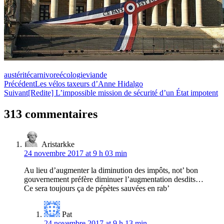
austérité
carnivore
écologie
viande
Navigation
Précédent
Les vélos taxeurs d’Anne Hidalgo
Suivant
[Redite] L’impossible mission de sécurité d’un État impotent
de
l’article
313 commentaires
Aristarkke
24 novembre 2017 at 9 h 03 min
Au lieu d’augmenter la diminution des impôts, not’ bon
gouvernement préfère diminuer l’augmentation desdits…
Ce sera toujours ça de pépètes sauvées en rab’
Pat
24 novembre 2017 at 9 h 13 min