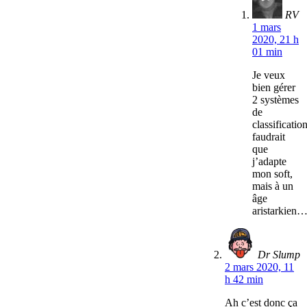
RV
1 mars
2020, 21 h
01 min
Je veux
bien gérer
2 systèmes
de
classification
faudrait
que
j’adapte
mon soft,
mais à un
âge
aristarkien
Dr Slump
2 mars 2020, 11
h 42 min
Ah c’est donc ça