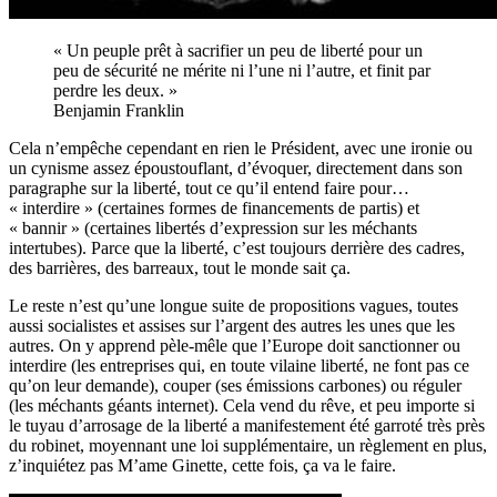
« Un peuple prêt à sacrifier un peu de liberté pour un
peu de sécurité ne mérite ni l’une ni l’autre, et finit par
perdre les deux. »
Benjamin Franklin
Cela n’empêche cependant en rien le Président, avec une ironie ou
un cynisme assez époustouflant, d’évoquer, directement dans son
paragraphe sur la liberté, tout ce qu’il entend faire pour…
« interdire » (certaines formes de financements de partis) et
« bannir » (certaines libertés d’expression sur les méchants
intertubes). Parce que la liberté, c’est toujours derrière des cadres,
des barrières, des barreaux, tout le monde sait ça.
Le reste n’est qu’une longue suite de propositions vagues, toutes
aussi socialistes et assises sur l’argent des autres les unes que les
autres. On y apprend pèle-mêle que l’Europe doit sanctionner ou
interdire (les entreprises qui, en toute vilaine liberté, ne font pas ce
qu’on leur demande), couper (ses émissions carbones) ou réguler
(les méchants géants internet). Cela vend du rêve, et peu importe si
le tuyau d’arrosage de la liberté a manifestement été garroté très près
du robinet, moyennant une loi supplémentaire, un règlement en plus,
z’inquiétez pas M’ame Ginette, cette fois, ça va le faire.