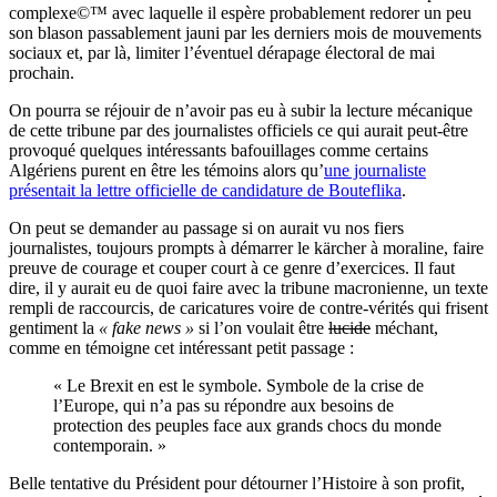
complexe©™ avec laquelle il espère probablement redorer un peu
son blason passablement jauni par les derniers mois de mouvements
sociaux et, par là, limiter l’éventuel dérapage électoral de mai
prochain.
On pourra se réjouir de n’avoir pas eu à subir la lecture mécanique
de cette tribune par des journalistes officiels ce qui aurait peut-être
provoqué quelques intéressants bafouillages comme certains
Algériens purent en être les témoins alors qu’
une journaliste
présentait la lettre officielle de candidature de Bouteflika
.
On peut se demander au passage si on aurait vu nos fiers
journalistes, toujours prompts à démarrer le kärcher à moraline, faire
preuve de courage et couper court à ce genre d’exercices. Il faut
dire, il y aurait eu de quoi faire avec la tribune macronienne, un texte
rempli de raccourcis, de caricatures voire de contre-vérités qui frisent
gentiment la
« fake news »
si l’on voulait être
lucide
méchant,
comme en témoigne cet intéressant petit passage :
« Le Brexit en est le symbole. Symbole de la crise de
l’Europe, qui n’a pas su répondre aux besoins de
protection des peuples face aux grands chocs du monde
contemporain. »
Belle tentative du Président pour détourner l’Histoire à son profit,