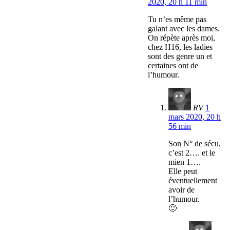
2020, 20 h 11 min
Tu n’es même pas
galant avec les dames.
On répète après moi,
chez H16, les ladies
sont des genre un et
certaines ont de
l’humour.
RV
1
mars 2020, 20 h
56 min
Son N° de sécu,
c’est 2…. et le
mien 1….
Elle peut
éventuellement
avoir de
l’humour.
🙂