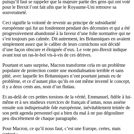
puisqu’il faut se rappeler que la majeure partie des gens qui ont voté
pour le Brexit l’ont fait afin que le Royaume-Uni retrouve sa
souveraineté.
Ceci signifie la volonté de revenir au principe de subsidiarité
européenne qui fut un fondement pendant des décennies et qui a été
progressivement abandonné à la faveur d’une folie normative qui ne
s’est toujours pas calmée. Dit autrement, les Britanniques en avaient
simplement assez que le calibre de leurs cornichons soit décidé
d’une façon obscure et éloignée d’eux. Le vote pro-Brexit indique
avant tout un ras-le-bol vis-à-vis de ces dérives.
Pourtant et sans surprise, Macron transforme cela en un problème
populaire de protection contre une mondialisation terrible et sans
pitié, avec laquelle les Britanniques n’ont pourtant jamais eu de
problème, et ce d’autant plus qu’ils en ont même inventé le concept,
il y a deux cents ans, nom d’un flutiau.
Et au-delà de ces petites torsions de la vérité, Emmanuel, fidèle à lui-
même et à ses studieux exercices de français d’antan, nous assène
ensuite son indispensable ôde européenne, inévitablement teintée de
son petit agenda personnel qui a bien du mal à ne pas dégouliner
peu discrètement de chaque paragraphe.
Pour Macron, ce qu’il nous faut, c’est une Europe, certes, mais
surtout :