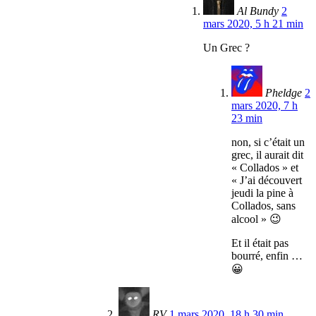
Al Bundy
2
mars 2020, 5 h 21 min
Un Grec ?
Pheldge
2
mars 2020, 7 h
23 min
non, si c’était un
grec, il aurait dit
« Collados » et
« J’ai découvert
jeudi la pine à
Collados, sans
alcool » 😉
Et il était pas
bourré, enfin …
😀
RV
1 mars 2020, 18 h 30 min