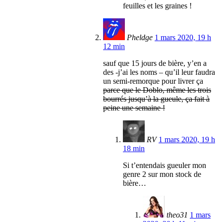
feuilles et les graines !
Pheldge
1 mars 2020, 19 h
12 min
sauf que 15 jours de bière, y’en a
des -j’ai les noms – qu’il leur faudra
un semi-remorque pour livrer ça
parce que le Doblo, même les trois
bourrés jusqu’à la gueule, ça fait à
peine une semaine !
RV
1 mars 2020, 19 h
18 min
Si t’entendais gueuler mon
genre 2 sur mon stock de
bière…
theo31
1 mars