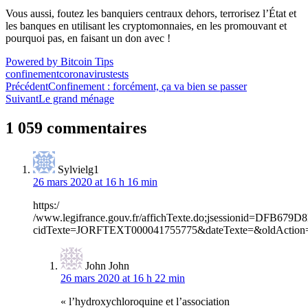
Vous aussi, foutez les banquiers centraux dehors, terrorisez l’État et
les banques en utilisant les cryptomonnaies, en les promouvant et
pourquoi pas, en faisant un don avec !
Powered by Bitcoin Tips
confinement
coronavirus
tests
Navigation
Précédent
Confinement : forcément, ça va bien se passer
Suivant
Le grand ménage
de
l’article
1 059 commentaires
Sylvielg1
26 mars 2020 at 16 h 16 min
https:/
/www.legifrance.gouv.fr/affichTexte.do;jsessionid=DFB
cidTexte=JORFTEXT000041755775&dateTexte=&oldAction
John John
26 mars 2020 at 16 h 22 min
« l’hydroxychloroquine et l’association