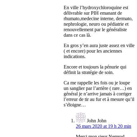
En ville l’hydroxychloroquine est
délivrable sur PIH emanant de
rhumato,medecine interne, dermato,
nephrologie, neuro ou pédiatrie et
renouvellement par le généraliste
dans ce cas là.
En gros y’en aura juste assez en ville
( et encore) pour les anciennes
indications.
Encore et toujours la pénurie qui
définit la stratégie de soin.
Ca me rappelle les fois ou je loupe
un sanglier par l’arrière ( rare…) en
général je n’arrive jamais à corriger
l’erreur de tir au fur et à mesure qu’il
s’éloigne…
John John
26 mars 2020 at 19 h 20 min
Merci mon sieur Nemrod.