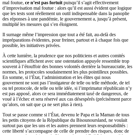
mal foutue,
ce n’est pas fortuit
puisqu’il s’agit effectivement
d’improvisation mal foutue : alors qu’il est aussi évident que logique
que les tests sont réellement un outil indispensable dans la panoplie
des réponses à une pandémie, le gouvernement a, jusqu’à présent,
multiplié les mesures qui s’en éloignent.
Il surnage même l’impression que tout a été fait, au-delà des
impréparations évidentes, pour freiner, partout et à chaque fois que
possible, les initiatives privées.
À cette lumière, la prudence que nos politiciens et autres comités
scientifiques affichent avec une ostentation appuyée ressemble trop
souvent à l’étouffoir des bonnes volontés derrière la bureaucratie, les
normes, les protocoles soudainement les plus pointilleux possibles.
En somme, si l’État, l’administration et les élites qui nous
gouvernent ne sont pas l’instigateur de telle ou telle méthode, de tel
ou tel protocole, de telle ou telle idée, si l’imprimatur républicain n’y
est pas apposé, alors ce sera immédiatement taxé de dangereux, de
voué à l’échec et sera réservé aux cas désespérés (précisément parce
qu’alors, on sait que ça ne sert plus à rien).
Tout se passe comme si l’État, devenu le Papa et la Maman de tous
les petits citoyens de la République du Bisounoursland, ne voulait
surtout pas que les uns et les autres prennent leurs responsabilités :
cette liberté s’accompagne de celle de prendre des risques, donc de