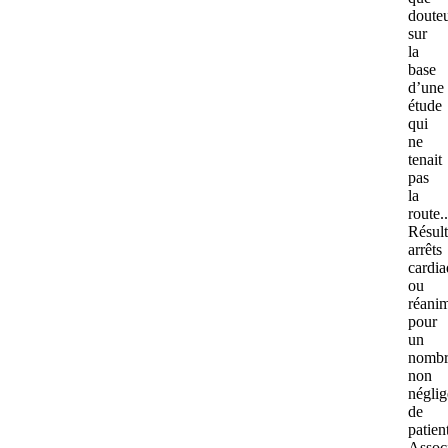
doute
sur
la
base
d’une
étude
qui
ne
tenait
pas
la
route..
Résult
arrêts
cardi
ou
réani
pour
un
nombr
non
néglig
de
patien
Assoc