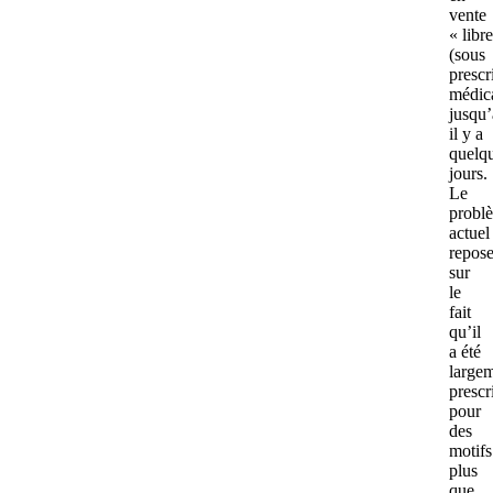
vente
« libr
(sous
prescr
médic
jusqu’
il y a
quelq
jours.
Le
probl
actuel
repos
sur
le
fait
qu’il
a été
large
prescr
pour
des
motifs
plus
que