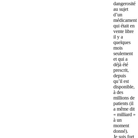
dangerosité
au sujet
d’un
médicament
qui était en
vente libre
il y a
quelques
mois
seulement
et qui a
déjà été
prescrit,
depuis
qu’il est
disponible,
à des
millions de
patients (il
a même dit
« milliard »
à un
moment
donné).
Je suis fort