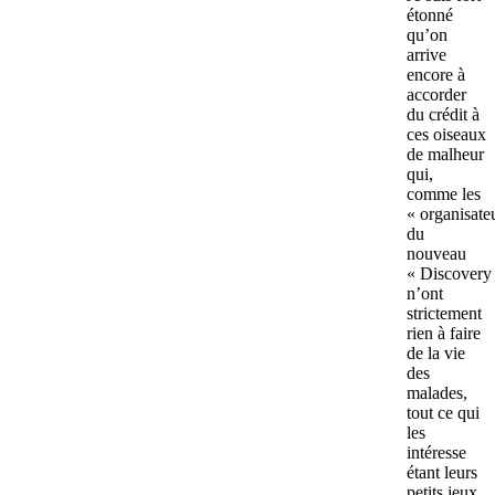
étonné
qu’on
arrive
encore à
accorder
du crédit à
ces oiseaux
de malheur
qui,
comme les
« organisate
du
nouveau
« Discovery 
n’ont
strictement
rien à faire
de la vie
des
malades,
tout ce qui
les
intéresse
étant leurs
petits jeux