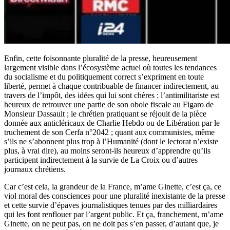
Enfin, cette foisonnante pluralité de la presse, heureusement
largement visible dans l’écosystème actuel où toutes les tendances
du socialisme et du politiquement correct s’expriment en toute
liberté, permet à chaque contribuable de financer indirectement, au
travers de l’impôt, des idées qui lui sont chères : l’antimilitariste est
heureux de retrouver une partie de son obole fiscale au Figaro de
Monsieur Dassault ; le chrétien pratiquant se réjouit de la pièce
donnée aux anticléricaux de Charlie Hebdo ou de Libération par le
truchement de son Cerfa n°2042 ; quant aux communistes, même
s’ils ne s’abonnent plus trop à l’Humanité (dont le lectorat n’existe
plus, à vrai dire), au moins seront-ils heureux d’apprendre qu’ils
participent indirectement à la survie de La Croix ou d’autres
journaux chrétiens.
Car c’est cela, la grandeur de la France, m’ame Ginette, c’est ça, ce
viol moral des consciences pour une pluralité inexistante de la presse
et cette survie d’épaves journalistiques tenues par des milliardaires
qui les font renflouer par l’argent public. Et ça, franchement, m’ame
Ginette, on ne peut pas, on ne doit pas s’en passer, d’autant que, je