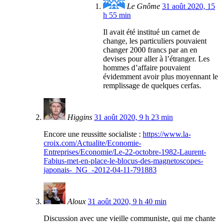
Le Gnôme
31 août 2020, 15
h 55 min
Il avait été institué un carnet de
change, les particuliers pouvaient
changer 2000 francs par an en
devises pour aller à l’étranger. Les
hommes d’affaire pouvaient
évidemment avoir plus moyennant le
remplissage de quelques cerfas.
Higgins
31 août 2020, 9 h 23 min
Encore une reussitte socialiste :
https://www.la-
croix.com/Actualite/Economie-
Entreprises/Economie/Le-22-octobre-1982-Laurent-
Fabius-met-en-place-le-blocus-des-magnetoscopes-
japonais-_NG_-2012-04-11-791883
Aloux
31 août 2020, 9 h 40 min
Discussion avec une vieille communiste, qui me chante