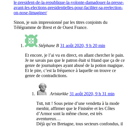
le-president-de-la-republique-la-volonte-damadouer-la-presse-
avant-les-elections-presidentielles-pour-faciliter-sa-reelection-
on-nose-limaginer/
Sinon, je suis impressionné par les titres conjoints du
Télégramme de Brest et de Ouest France.
Stéphane B
31 août 2020, 9 h 20 min
Et encore, je l’ai vu en direct, en allant chercher le pain.
Je ne savais pas que le patron était si friand que ça de ce
genre de journalopes ayant abusé de la potion magique.
Et le pire, c’est la fréquence à laquelle on trouve ce
genre de contradictions.
Aristarkke
31 août 2020, 9 h 31 min
Tstt, tstt ! Sous peine d’une vendetta à la mode
menhir, affirmer que le Finistère et les Côtes
d’Armor sont la même chose, est très
aventureux…
Déjà qu’en Bretagne, tous secteurs confondus, il