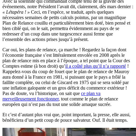
Avec la solennité qui commandait compte tenu de la gravité des
événements, notre Président l’avait dit, clairement, dès mars dernier :
« Létapéra ! »
Ceci, en l’espèce, se traduit, après quelques
nécessaires semaines de petits calculs pointus, par un magnifique
Plan de Relance couillu et particulièrement bien doté, bien pensé et
bien ciblé qui, on le sait, permettra évidemment au pays de se
redresser d’un coup dans une turgescence aussi ferme que
l’ensemble des actions prises jusqu’à présent.
Car oui, les plans de relance, ça marche ! Regardez la façon dont
l’économie française s’est littéralement envolée en 2008 après le
plan de relance mis en place à l’époque, a tel point que la Cour des
Comptes estime (à bon droit) qu’
il a coûté plus qu’il n’a rapporté
!
Rappelez-vous du coup de fouet que le plan de relance de Mauroy
aura donné à la France en 1981, si puissant que le pays a frôlé la
faillite complète, ou celui de Giscard en 1975 qui se sera soldé par
une inflation galopante et un gros déficit du commerce extérieur !
Pas de doute, vu l’historique, on sait que
ce plan va
merveilleusement fonctionner
, tout comme le plan de relance
européen qui n’est pas du tout une solide arnaque sucrée.
Et c’est d’autant plus vrai que, point important, la presse, elle aussi,
bénéficiera d’un petit coup de pouce salvateur. Ouf. Il était temps.