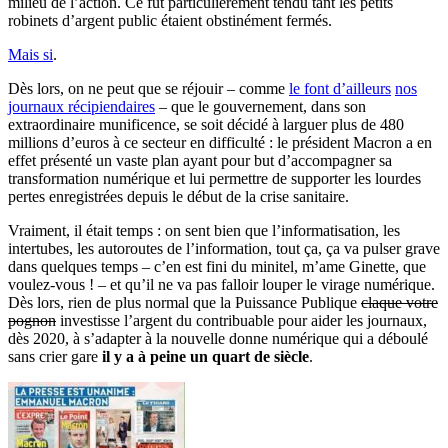
milieu de l’action. Ce fut particulièrement tendu tant les petits
robinets d’argent public étaient obstinément fermés.
Mais si
.
Dès lors, on ne peut que se réjouir – comme
le font d’ailleurs
nos
journaux récipiendaires
– que le gouvernement, dans son
extraordinaire munificence, se soit décidé à larguer plus de 480
millions d’euros à ce secteur en difficulté : le président Macron a en
effet présenté un vaste plan ayant pour but d’accompagner sa
transformation numérique et lui permettre de supporter les lourdes
pertes enregistrées depuis le début de la crise sanitaire.
Vraiment, il était temps : on sent bien que l’informatisation, les
intertubes, les autoroutes de l’information, tout ça, ça va pulser grave
dans quelques temps – c’en est fini du minitel, m’ame Ginette, que
voulez-vous ! – et qu’il ne va pas falloir louper le virage numérique.
Dès lors, rien de plus normal que la Puissance Publique
claque votre
pognon
investisse l’argent du contribuable pour aider les journaux,
dès 2020, à s’adapter à la nouvelle donne numérique qui a déboulé
sans crier gare
il y a à peine un quart de siècle
.