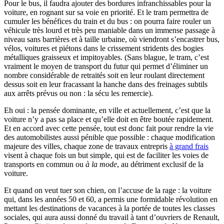
Pour le bus, il faudra ajouter des bordures infranchissables pour la
voiture, en rognant sur sa voie en priorité. Et le tram permettra de
cumuler les bénéfices du train et du bus : on pourra faire rouler un
véhicule très lourd et très peu maniable dans un immense passage à
niveau sans barrières et à taille urbaine, où viendront s’encastrer bus,
vélos, voitures et piétons dans le crissement stridents des bogies
métalliques graisseux et impitoyables. (Sans blague, le tram, c’est
vraiment le moyen de transport du futur qui permet d’éliminer un
nombre considérable de retraités soit en leur roulant directement
dessus soit en leur fracassant la hanche dans des freinages subtils
aux arrêts prévus ou non : la sécu les remercie).
Eh oui : la pensée dominante, en ville et actuellement, c’est que la
voiture n’y a pas sa place et qu’elle doit en être boutée rapidement.
Et en accord avec cette pensée, tout est donc fait pour rendre la vie
des automobilistes aussi pénible que possible : chaque modification
majeure des villes, chaque zone de travaux entrepris
à grand frais
visent à chaque fois un but simple, qui est de faciliter les voies de
transports en commun ou
à la mode
, au détriment exclusif de la
voiture.
Et quand on veut tuer son chien, on l’accuse de la rage : la voiture
qui, dans les années 50 et 60, a permis une formidable révolution en
mettant les destinations de vacances à la portée de toutes les classes
sociales, qui aura aussi donné du travail à tant d’ouvriers de Renault,