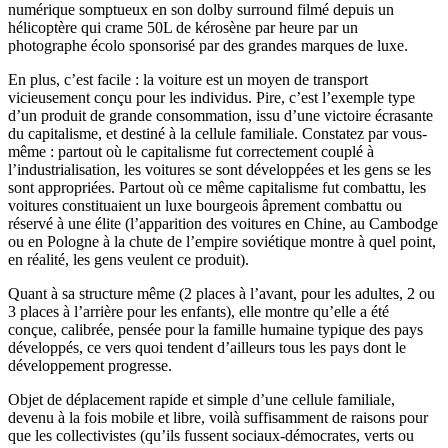
numérique somptueux en son dolby surround filmé depuis un
hélicoptère qui crame 50L de kérosène par heure par un
photographe écolo sponsorisé par des grandes marques de luxe.
En plus, c’est facile : la voiture est un moyen de transport
vicieusement conçu pour les individus. Pire, c’est l’exemple type
d’un produit de grande consommation, issu d’une victoire écrasante
du capitalisme, et destiné à la cellule familiale. Constatez par vous-
même : partout où le capitalisme fut correctement couplé à
l’industrialisation, les voitures se sont développées et les gens se les
sont appropriées. Partout où ce même capitalisme fut combattu, les
voitures constituaient un luxe bourgeois âprement combattu ou
réservé à une élite (l’apparition des voitures en Chine, au Cambodge
ou en Pologne à la chute de l’empire soviétique montre à quel point,
en réalité, les gens veulent ce produit).
Quant à sa structure même (2 places à l’avant, pour les adultes, 2 ou
3 places à l’arrière pour les enfants), elle montre qu’elle a été
conçue, calibrée, pensée pour la famille humaine typique des pays
développés, ce vers quoi tendent d’ailleurs tous les pays dont le
développement progresse.
Objet de déplacement rapide et simple d’une cellule familiale,
devenu à la fois mobile et libre, voilà suffisamment de raisons pour
que les collectivistes (qu’ils fussent sociaux-démocrates, verts ou