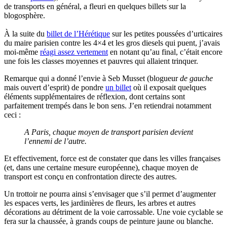
de transports en général, a fleuri en quelques billets sur la
blogosphère.
À la suite du
billet de l’Hérétique
sur les petites poussées d’urticaires
du maire parisien contre les 4×4 et les gros diesels qui puent, j’avais
moi-même
réagi assez vertement
en notant qu’au final, c’était encore
une fois les classes moyennes et pauvres qui allaient trinquer.
Remarque qui a donné l’envie à Seb Musset (blogueur
de gauche
mais ouvert d’esprit) de pondre
un billet
où il exposait quelques
éléments supplémentaires de réflexion, dont certains sont
parfaitement trempés dans le bon sens. J’en retiendrai notamment
ceci :
A Paris, chaque moyen de transport parisien devient
l’ennemi de l’autre.
Et effectivement, force est de constater que dans les villes françaises
(et, dans une certaine mesure européenne), chaque moyen de
transport est conçu en confrontation directe des autres.
Un trottoir ne pourra ainsi s’envisager que s’il permet d’augmenter
les espaces verts, les jardinières de fleurs, les arbres et autres
décorations au détriment de la voie carrossable. Une voie cyclable se
fera sur la chaussée, à grands coups de peinture jaune ou blanche.