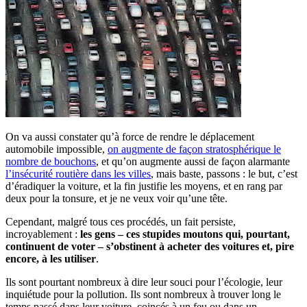
On va aussi constater qu’à force de rendre le déplacement
automobile impossible,
on augmente de façon stratosphérique le
nombre de bouchons
, et qu’on augmente aussi de façon alarmante
l’insécurité routière dans les villes
, mais baste, passons : le but, c’est
d’éradiquer la voiture, et la fin justifie les moyens, et en rang par
deux pour la tonsure, et je ne veux voir qu’une tête.
Cependant, malgré tous ces procédés, un fait persiste,
incroyablement :
les gens – ces stupides moutons qui, pourtant,
continuent de voter – s’obstinent à acheter des voitures et, pire
encore, à les utiliser
.
Ils sont pourtant nombreux à dire leur souci pour l’écologie, leur
inquiétude pour la pollution. Ils sont nombreux à trouver long le
temps passé dans leur voiture, coincés à un feu ou dans un