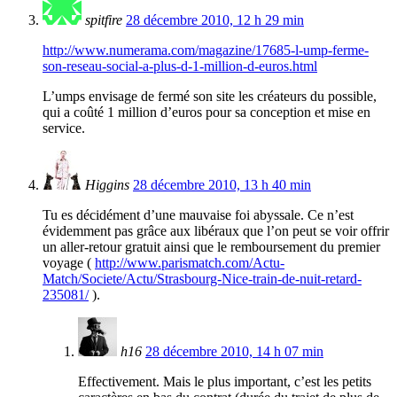
spitfire
28 décembre 2010, 12 h 29 min
http://www.numerama.com/magazine/17685-l-ump-ferme-
son-reseau-social-a-plus-d-1-million-d-euros.html
L’umps envisage de fermé son site les créateurs du possible,
qui a coûté 1 million d’euros pour sa conception et mise en
service.
Higgins
28 décembre 2010, 13 h 40 min
Tu es décidément d’une mauvaise foi abyssale. Ce n’est
évidemment pas grâce aux libéraux que l’on peut se voir offrir
un aller-retour gratuit ainsi que le remboursement du premier
voyage (
http://www.parismatch.com/Actu-
Match/Societe/Actu/Strasbourg-Nice-train-de-nuit-retard-
235081/
).
h16
28 décembre 2010, 14 h 07 min
Effectivement. Mais le plus important, c’est les petits