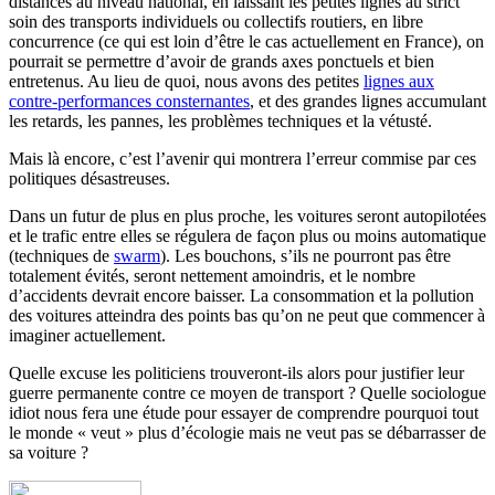
distances au niveau national, en laissant les petites lignes au strict
soin des transports individuels ou collectifs routiers, en libre
concurrence (ce qui est loin d’être le cas actuellement en France), on
pourrait se permettre d’avoir de grands axes ponctuels et bien
entretenus. Au lieu de quoi, nous avons des petites
lignes aux
contre-performances consternantes
, et des grandes lignes accumulant
les retards, les pannes, les problèmes techniques et la vétusté.
Mais là encore, c’est l’avenir qui montrera l’erreur commise par ces
politiques désastreuses.
Dans un futur de plus en plus proche, les voitures seront autopilotées
et le trafic entre elles se régulera de façon plus ou moins automatique
(techniques de
swarm
). Les bouchons, s’ils ne pourront pas être
totalement évités, seront nettement amoindris, et le nombre
d’accidents devrait encore baisser. La consommation et la pollution
des voitures atteindra des points bas qu’on ne peut que commencer à
imaginer actuellement.
Quelle excuse les politiciens trouveront-ils alors pour justifier leur
guerre permanente contre ce moyen de transport ? Quelle sociologue
idiot nous fera une étude pour essayer de comprendre pourquoi tout
le monde « veut » plus d’écologie mais ne veut pas se débarrasser de
sa voiture ?