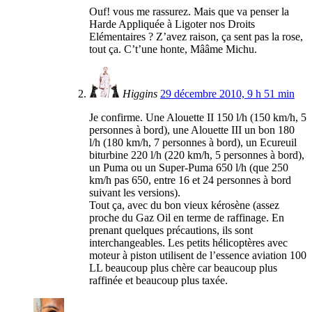
Ouf! vous me rassurez. Mais que va penser la
Harde Appliquée à Ligoter nos Droits
Elémentaires ? Z’avez raison, ça sent pas la rose,
tout ça. C’t’une honte, Mââme Michu.
Higgins
29 décembre 2010, 9 h 51 min
Je confirme. Une Alouette II 150 l/h (150 km/h, 5
personnes à bord), une Alouette III un bon 180
l/h (180 km/h, 7 personnes à bord), un Ecureuil
biturbine 220 l/h (220 km/h, 5 personnes à bord),
un Puma ou un Super-Puma 650 l/h (que 250
km/h pas 650, entre 16 et 24 personnes à bord
suivant les versions).
Tout ça, avec du bon vieux kérosène (assez
proche du Gaz Oil en terme de raffinage. En
prenant quelques précautions, ils sont
interchangeables. Les petits hélicoptères avec
moteur à piston utilisent de l’essence aviation 100
LL beaucoup plus chère car beaucoup plus
raffinée et beaucoup plus taxée.