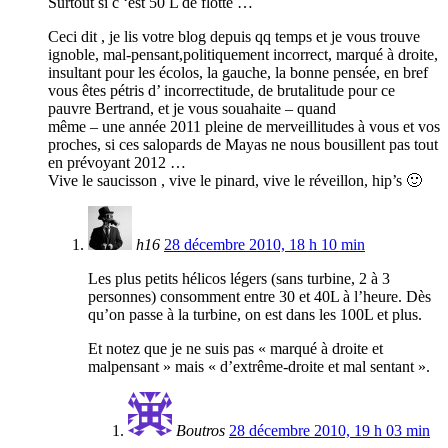
Surtout si c ‘est 50 L de flotte …
Ceci dit , je lis votre blog depuis qq temps et je vous trouve
ignoble, mal-pensant,politiquement incorrect, marqué à droite,
insultant pour les écolos, la gauche, la bonne pensée, en bref
vous êtes pétris d’ incorrectitude, de brutalitude pour ce
pauvre Bertrand, et je vous souahaite – quand
même – une année 2011 pleine de merveillitudes à vous et vos
proches, si ces salopards de Mayas ne nous bousillent pas tout
en prévoyant 2012 …
Vive le saucisson , vive le pinard, vive le réveillon, hip’s 🙂
h16
28 décembre 2010, 18 h 10 min
Les plus petits hélicos légers (sans turbine, 2 à 3
personnes) consomment entre 30 et 40L à l’heure. Dès
qu’on passe à la turbine, on est dans les 100L et plus.
Et notez que je ne suis pas « marqué à droite et
malpensant » mais « d’extrême-droite et mal sentant ».
Boutros
28 décembre 2010, 19 h 03 min