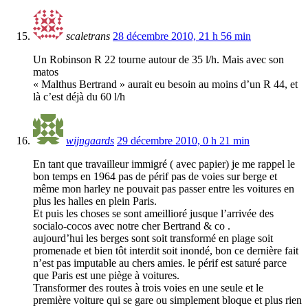
scaletrans
28 décembre 2010, 21 h 56 min
Un Robinson R 22 tourne autour de 35 l/h. Mais avec son
matos
« Malthus Bertrand » aurait eu besoin au moins d’un R 44, et
là c’est déjà du 60 l/h
wijngaards
29 décembre 2010, 0 h 21 min
En tant que travailleur immigré ( avec papier) je me rappel le
bon temps en 1964 pas de périf pas de voies sur berge et
même mon harley ne pouvait pas passer entre les voitures en
plus les halles en plein Paris.
Et puis les choses se sont ameillioré jusque l’arrivée des
socialo-cocos avec notre cher Bertrand & co .
aujourd’hui les berges sont soit transformé en plage soit
promenade et bien tôt interdit soit inondé, bon ce dernière fait
n’est pas imputable au chers amies. le périf est saturé parce
que Paris est une piège à voitures.
Transformer des routes à trois voies en une seule et le
première voiture qui se gare ou simplement bloque et plus rien