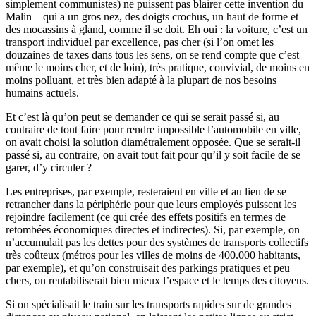
simplement communistes) ne puissent pas blairer cette invention du
Malin – qui a un gros nez, des doigts crochus, un haut de forme et
des mocassins à gland, comme il se doit. Eh oui : la voiture, c’est un
transport individuel par excellence, pas cher (si l’on omet les
douzaines de taxes dans tous les sens, on se rend compte que c’est
même le moins cher, et de loin), très pratique, convivial, de moins en
moins polluant, et très bien adapté à la plupart de nos besoins
humains actuels.
Et c’est là qu’on peut se demander ce qui se serait passé si, au
contraire de tout faire pour rendre impossible l’automobile en ville,
on avait choisi la solution diamétralement opposée. Que se serait-il
passé si, au contraire, on avait tout fait pour qu’il y soit facile de se
garer, d’y circuler ?
Les entreprises, par exemple, resteraient en ville et au lieu de se
retrancher dans la périphérie pour que leurs employés puissent les
rejoindre facilement (ce qui crée des effets positifs en termes de
retombées économiques directes et indirectes). Si, par exemple, on
n’accumulait pas les dettes pour des systèmes de transports collectifs
très coûteux (métros pour les villes de moins de 400.000 habitants,
par exemple), et qu’on construisait des parkings pratiques et peu
chers, on rentabiliserait bien mieux l’espace et le temps des citoyens.
Si on spécialisait le train sur les transports rapides sur de grandes