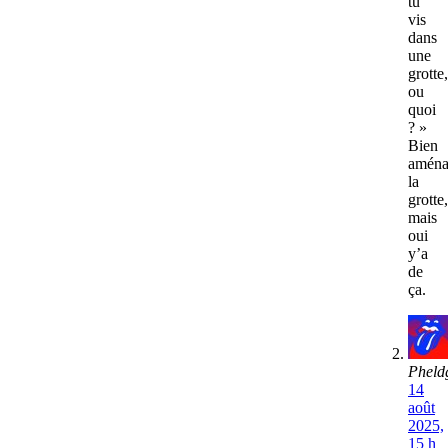
tu
vis
dans
une
grotte,
ou
quoi
? »
Bien
aména
la
grotte,
mais
oui
y’a
de
ça.
Pheld
14
août
2025,
15 h