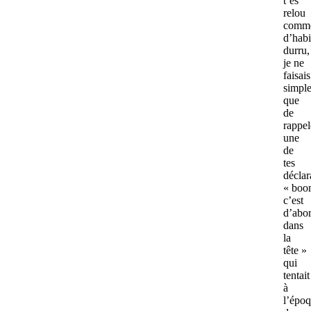
t’es
relou
comm
d’hab
durru,
je ne
faisais
simpl
que
de
rappel
une
de
tes
déclar
« boo
c’est
d’abo
dans
la
tête »
qui
tentait
à
l’épo