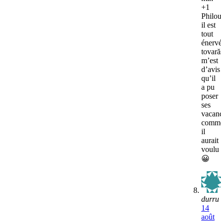
+1
Philou
il est
tout
énerv
tovară
m’est
d’avis
qu’il
a pu
poser
ses
vacan
comm
il
aurait
voulu
😀
durru
14
août