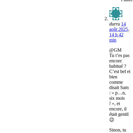
durru
14
août 2025,
14 h 42
min
@GM
Tu t’es pas
encore
habitué ?
C’est bel et
bien
comme
disait Sam
: « p…n,
six mois
! », et
encore, il
était gentil
😉
Sinon, tu