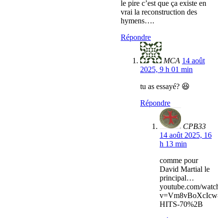
le pire c’est que ça existe en
vrai la reconstruction des
hymens….
Répondre
MCA
14 août
2025, 9 h 01 min
tu as essayé? 😆
Répondre
CPB33
14 août 2025, 16
h 13 min
comme pour
David Martial le
principal…
youtube.com/watc
v=Vm8vBoXcIcw
HITS-70%2B