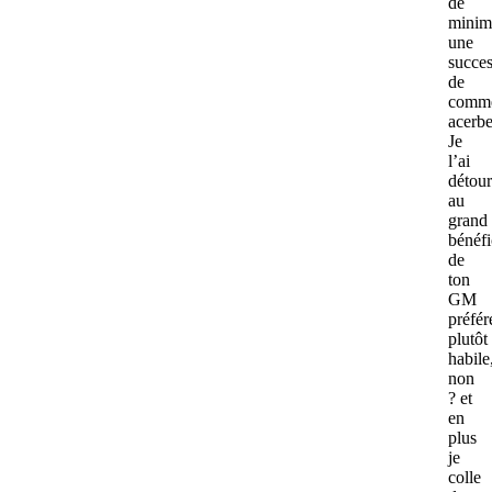
de
minim
une
succes
de
comme
acerbe
Je
l’ai
détou
au
grand
bénéfi
de
ton
GM
préfér
plutôt
habile
non
? et
en
plus
je
colle