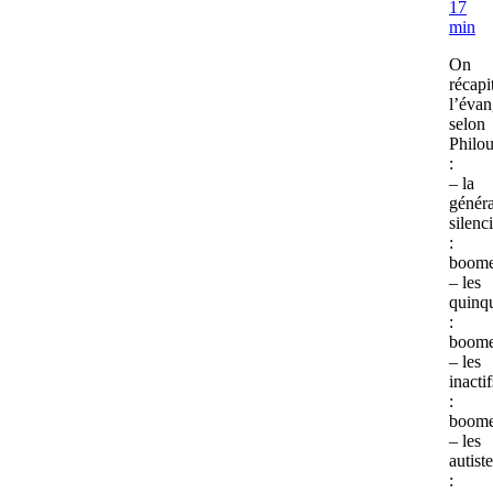
17
min
On
récapi
l’évan
selon
Philo
:
– la
généra
silenc
:
boome
– les
quinq
:
boome
– les
inactif
:
boome
– les
autist
: