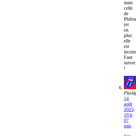
mais
celle
de
Philo
(et
en
plus
elle
est
incomp
Faut
suivre
!
Pheld
14
août
2025,
19 h
07
min