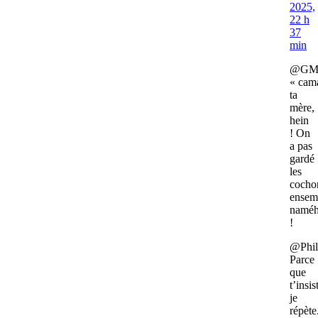
2025,
22 h
37
min
@G
« cam
ta
mère,
hein
! On
a pas
gardé
les
cocho
ensem
namé
!
@Phil
Parce
que
t’insis
je
répète