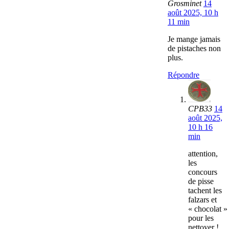
Grosminet
14
août 2025, 10 h
11 min
Je mange jamais
de pistaches non
plus.
Répondre
CPB33
14
août 2025,
10 h 16
min
attention,
les
concours
de pisse
tachent les
falzars et
« chocolat »
pour les
nettoyer !