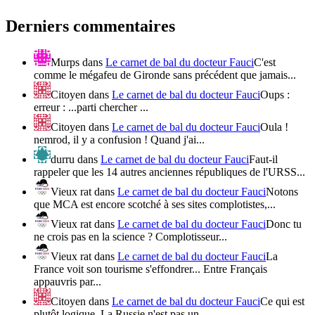
Derniers commentaires
Murps
dans
Le carnet de bal du docteur Fauci
C'est
comme le mégafeu de Gironde sans précédent que jamais...
Citoyen
dans
Le carnet de bal du docteur Fauci
Oups :
erreur : ...parti chercher ...
Citoyen
dans
Le carnet de bal du docteur Fauci
Oula !
nemrod, il y a confusion ! Quand j'ai...
durru
dans
Le carnet de bal du docteur Fauci
Faut-il
rappeler que les 14 autres anciennes républiques de l'URSS...
Vieux rat
dans
Le carnet de bal du docteur Fauci
Notons
que MCA est encore scotché à ses sites complotistes,...
Vieux rat
dans
Le carnet de bal du docteur Fauci
Donc tu
ne crois pas en la science ? Complotisseur...
Vieux rat
dans
Le carnet de bal du docteur Fauci
La
France voit son tourisme s'effondrer... Entre Français
appauvris par...
Citoyen
dans
Le carnet de bal du docteur Fauci
Ce qui est
plutôt logique. La Russie n'est pas un...