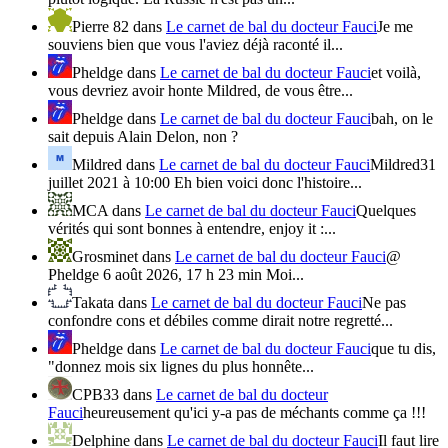
Pierre 82
dans
Le carnet de bal du docteur Fauci
Je me
souviens bien que vous l'aviez déjà raconté il...
Pheldge
dans
Le carnet de bal du docteur Fauci
et voilà,
vous devriez avoir honte Mildred, de vous être...
Pheldge
dans
Le carnet de bal du docteur Fauci
bah, on le
sait depuis Alain Delon, non ?
Mildred
dans
Le carnet de bal du docteur Fauci
Mildred31
juillet 2021 à 10:00 Eh bien voici donc l'histoire...
MCA
dans
Le carnet de bal du docteur Fauci
Quelques
vérités qui sont bonnes à entendre, enjoy it :...
Grosminet
dans
Le carnet de bal du docteur Fauci
@
Pheldge 6 août 2026, 17 h 23 min Moi...
Takata
dans
Le carnet de bal du docteur Fauci
Ne pas
confondre cons et débiles comme dirait notre regretté...
Pheldge
dans
Le carnet de bal du docteur Fauci
que tu dis,
"donnez mois six lignes du plus honnête...
CPB33
dans
Le carnet de bal du docteur
Fauci
heureusement qu'ici y-a pas de méchants comme ça !!!
Delphine
dans
Le carnet de bal du docteur Fauci
Il faut lire