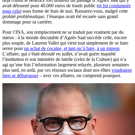
déjà connu le bénéfice fort douteux du passage d’Agnès Saal qui y
avait détourné pour 40.000 euros de fonds public (
et fut condamnée
pour cela
) sous forme de frais de taxi. Rassurez-vous, malgré cette
probité
problématique
, l’énarque avait été recasée sans grand
dommage pour sa carrière.
Pour l’INA, son remplacement ne se traduit pas vraiment par du
mieux : à la morale discutable d’Agnès Saal succède celle, encore
plus souple, de Laurent Vallet qui vient tout simplement de se faire
serrer pour
un achat de cocaïne, et tant qu’à faire, à un mineur
.
L’affaire, qui s’était déroulé en juillet, n’avait guère inquiété
l’institution et son ministère de tutelle (celui de la Culture) qui n’a
agi qu’une fois l’information largement relayée, plusieurs semaines
plus tard, en août, par ces réseaux sociaux dont nos élites
voudraient
bien se débarrasser
– avec ces affaires, on comprend pourquoi.