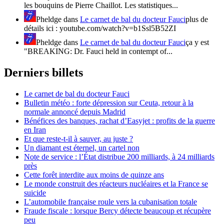
les bouquins de Pierre Chaillot. Les statistiques...
Pheldge
dans
Le carnet de bal du docteur Fauci
plus de
détails ici : youtube.com/watch?v=b1Ssl5B52ZI
Pheldge
dans
Le carnet de bal du docteur Fauci
ça y est
"BREAKING: Dr. Fauci held in contempt of...
Derniers billets
Le carnet de bal du docteur Fauci
Bulletin météo : forte dépression sur Ceuta, retour à la
normale annoncé depuis Madrid
Bénéfices des banques, rachat d’Easyjet : profits de la guerre
en Iran
Et que reste-t-il à sauver, au juste ?
Un diamant est éternel, un cartel non
Note de service : l’État distribue 200 milliards, à 24 milliards
près
Cette forêt interdite aux moins de quinze ans
Le monde construit des réacteurs nucléaires et la France se
suicide
L’automobile française roule vers la cubanisation totale
Fraude fiscale : lorsque Bercy détecte beaucoup et récupère
peu