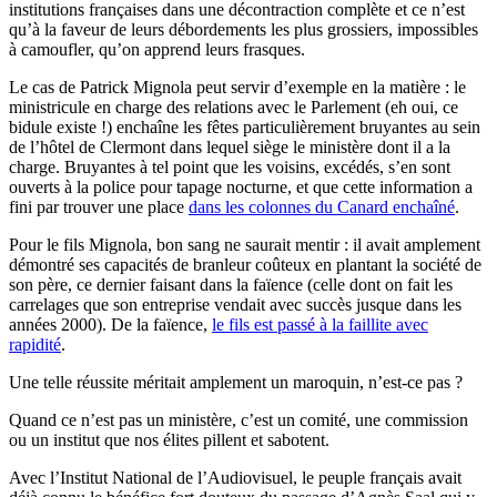
institutions françaises dans une décontraction complète et ce n’est
qu’à la faveur de leurs débordements les plus grossiers, impossibles
à camoufler, qu’on apprend leurs frasques.
Le cas de Patrick Mignola peut servir d’exemple en la matière : le
ministricule en charge des relations avec le Parlement (eh oui, ce
bidule existe !) enchaîne les fêtes particulièrement bruyantes au sein
de l’hôtel de Clermont dans lequel siège le ministère dont il a la
charge. Bruyantes à tel point que les voisins, excédés, s’en sont
ouverts à la police pour tapage nocturne, et que cette information a
fini par trouver une place
dans les colonnes du Canard enchaîné
.
Pour le fils Mignola, bon sang ne saurait mentir : il avait amplement
démontré ses capacités de branleur coûteux en plantant la société de
son père, ce dernier faisant dans la faïence (celle dont on fait les
carrelages que son entreprise vendait avec succès jusque dans les
années 2000). De la faïence,
le fils est passé à la faillite avec
rapidité
.
Une telle réussite méritait amplement un maroquin, n’est-ce pas ?
Quand ce n’est pas un ministère, c’est un comité, une commission
ou un institut que nos élites pillent et sabotent.
Avec l’Institut National de l’Audiovisuel, le peuple français avait