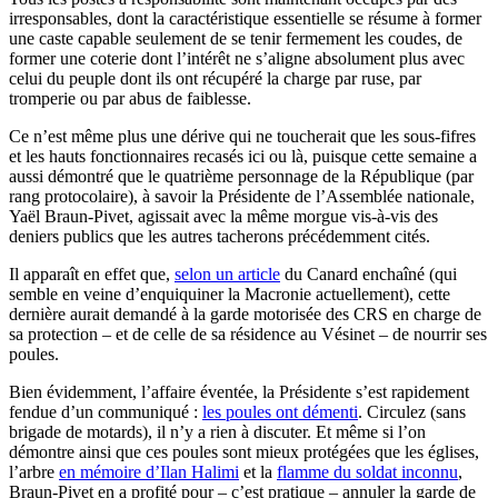
irresponsables, dont la caractéristique essentielle se résume à former
une caste capable seulement de se tenir fermement les coudes, de
former une coterie dont l’intérêt ne s’aligne absolument plus avec
celui du peuple dont ils ont récupéré la charge par ruse, par
tromperie ou par abus de faiblesse.
Ce n’est même plus une dérive qui ne toucherait que les sous-fifres
et les hauts fonctionnaires recasés ici ou là, puisque cette semaine a
aussi démontré que le quatrième personnage de la République (par
rang protocolaire), à savoir la Présidente de l’Assemblée nationale,
Yaël Braun-Pivet, agissait avec la même morgue vis-à-vis des
deniers publics que les autres tacherons précédemment cités.
Il apparaît en effet que,
selon un article
du Canard enchaîné (qui
semble en veine d’enquiquiner la Macronie actuellement), cette
dernière aurait demandé à la garde motorisée des CRS en charge de
sa protection – et de celle de sa résidence au Vésinet – de nourrir ses
poules.
Bien évidemment, l’affaire éventée, la Présidente s’est rapidement
fendue d’un communiqué :
les poules ont démenti
. Circulez (sans
brigade de motards), il n’y a rien à discuter. Et même si l’on
démontre ainsi que ces poules sont mieux protégées que les églises,
l’arbre
en mémoire d’Ilan Halimi
et la
flamme du soldat inconnu
,
Braun-Pivet en a profité pour – c’est pratique – annuler la garde de