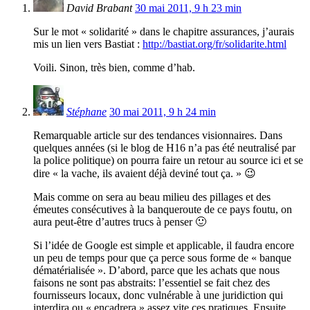
David Brabant
30 mai 2011, 9 h 23 min
Sur le mot « solidarité » dans le chapitre assurances, j’aurais
mis un lien vers Bastiat :
http://bastiat.org/fr/solidarite.html
Voili. Sinon, très bien, comme d’hab.
Stéphane
30 mai 2011, 9 h 24 min
Remarquable article sur des tendances visionnaires. Dans
quelques années (si le blog de H16 n’a pas été neutralisé par
la police politique) on pourra faire un retour au source ici et se
dire « la vache, ils avaient déjà deviné tout ça. » 😉
Mais comme on sera au beau milieu des pillages et des
émeutes consécutives à la banqueroute de ce pays foutu, on
aura peut-être d’autres trucs à penser 🙂
Si l’idée de Google est simple et applicable, il faudra encore
un peu de temps pour que ça perce sous forme de « banque
dématérialisée ». D’abord, parce que les achats que nous
faisons ne sont pas abstraits: l’essentiel se fait chez des
fournisseurs locaux, donc vulnérable à une juridiction qui
interdira ou « encadrera » assez vite ces pratiques. Ensuite,