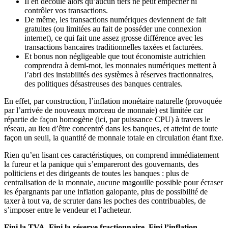
Il en découle alors qu’aucun tiers ne peut empêcher ni
contrôler vos transactions.
De même, les transactions numériques deviennent de fait
gratuites (ou limitées au fait de posséder une connexion
internet), ce qui fait une assez grosse différence avec les
transactions bancaires traditionnelles taxées et facturées.
Et bonus non négligeable que tout économiste autrichien
comprendra à demi-mot, les monnaies numériques mettent à
l’abri des instabilités des systèmes à réserves fractionnaires,
des politiques désastreuses des banques centrales.
En effet, par construction, l’inflation monétaire naturelle (provoquée
par l’arrivée de nouveaux morceau de monnaie) est limitée car
répartie de façon homogène (ici, par puissance CPU) à travers le
réseau, au lieu d’être concentré dans les banques, et atteint de toute
façon un seuil, la quantité de monnaie totale en circulation étant fixe.
Rien qu’en lisant ces caractéristiques, on comprend immédiatement
la fureur et la panique qui s’empareront des gouvernants, des
politiciens et des dirigeants de toutes les banques : plus de
centralisation de la monnaie, aucune magouille possible pour écraser
les épargnants par une inflation galopante, plus de possibilité de
taxer à tout va, de scruter dans les poches des contribuables, de
s’imposer entre le vendeur et l’acheteur.
Fini la TVA. Fini la réserve fractionnaire. Fini l’inflation