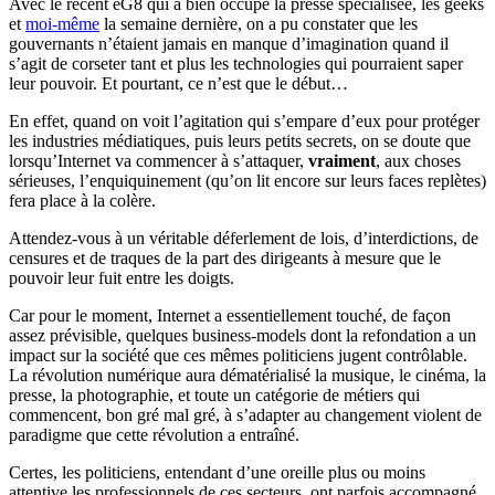
Avec le récent eG8 qui a bien occupé la presse spécialisée, les geeks
et
moi-même
la semaine dernière, on a pu constater que les
gouvernants n’étaient jamais en manque d’imagination quand il
s’agit de corseter tant et plus les technologies qui pourraient saper
leur pouvoir. Et pourtant, ce n’est que le début…
En effet, quand on voit l’agitation qui s’empare d’eux pour protéger
les industries médiatiques, puis leurs petits secrets, on se doute que
lorsqu’Internet va commencer à s’attaquer,
vraiment
, aux choses
sérieuses, l’enquiquinement (qu’on lit encore sur leurs faces replètes)
fera place à la colère.
Attendez-vous à un véritable déferlement de lois, d’interdictions, de
censures et de traques de la part des dirigeants à mesure que le
pouvoir leur fuit entre les doigts.
Car pour le moment, Internet a essentiellement touché, de façon
assez prévisible, quelques business-models dont la refondation a un
impact sur la société que ces mêmes politiciens jugent contrôlable.
La révolution numérique aura dématérialisé la musique, le cinéma, la
presse, la photographie, et toute un catégorie de métiers qui
commencent, bon gré mal gré, à s’adapter au changement violent de
paradigme que cette révolution a entraîné.
Certes, les politiciens, entendant d’une oreille plus ou moins
attentive les professionnels de ces secteurs, ont parfois accompagné