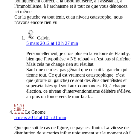
politiquement correct, à la bisounourserie, à l’assistanat, à
l’immobilisme, à l’archaïsme et à tout ce que vous dénoncez
ici même.
Car la gauche va tout tenir, et au niveau catastrophe, nous
n’avons encore rien vu.
Calvin
5 mars 2012 at 10 h 27 min
Personnellement, je crois plus en la victoire de Flamby,
bien que l’hypothèse « NS reload » n’est pas si farfelue.
Mais cela ne change rien au résultat.
Sauf que ce n’est pas gênant que ce soit la gauche qui
tienne tout. Ce qui est vraiment catastrophique, c’est
que (droite ou gauche) ce sont des élus clientélistes et
super-étatistes qui sont aux commandes. Et, à chaque
élection, ce niveau d’interventionnisme délétère s’élève,
au plus on fonce vers le mur fatal…
Le Gnome
5 mars 2012 at 10 h 31 min
Quelque soit le cas de figure, ce pays est foutu. La vitesse de
distribution de sucreries influe uniquement sur le moment où il