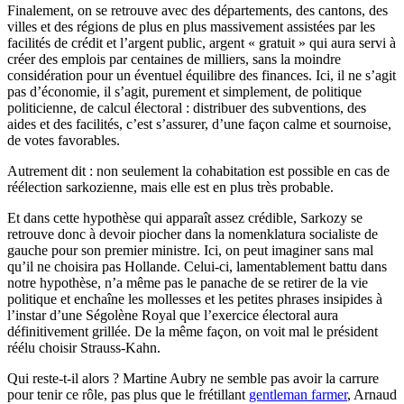
Finalement, on se retrouve avec des départements, des cantons, des
villes et des régions de plus en plus massivement assistées par les
facilités de crédit et l’argent public, argent « gratuit » qui aura servi à
créer des emplois par centaines de milliers, sans la moindre
considération pour un éventuel équilibre des finances. Ici, il ne s’agit
pas d’économie, il s’agit, purement et simplement, de politique
politicienne, de calcul électoral : distribuer des subventions, des
aides et des facilités, c’est s’assurer, d’une façon calme et sournoise,
de votes favorables.
Autrement dit : non seulement la cohabitation est possible en cas de
réélection sarkozienne, mais elle est en plus très probable.
Et dans cette hypothèse qui apparaît assez crédible, Sarkozy se
retrouve donc à devoir piocher dans la nomenklatura socialiste de
gauche pour son premier ministre. Ici, on peut imaginer sans mal
qu’il ne choisira pas Hollande. Celui-ci, lamentablement battu dans
notre hypothèse, n’a même pas le panache de se retirer de la vie
politique et enchaîne les mollesses et les petites phrases insipides à
l’instar d’une Ségolène Royal que l’exercice électoral aura
définitivement grillée. De la même façon, on voit mal le président
réélu choisir Strauss-Kahn.
Qui reste-t-il alors ? Martine Aubry ne semble pas avoir la carrure
pour tenir ce rôle, pas plus que le frétillant
gentleman farmer
, Arnaud