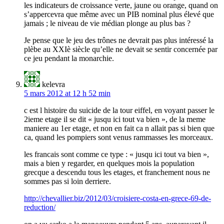
les indicateurs de croissance verte, jaune ou orange, quand on
s’appercevra que même avec un PIB nominal plus élevé que
jamais ; le niveau de vie médian plonge au plus bas ?
Je pense que le jeu des trônes ne devrait pas plus intéressé la
plèbe au XXIè siècle qu’elle ne devait se sentir concernée par
ce jeu pendant la monarchie.
kelevra
5 mars 2012 at 12 h 52 min
c est l histoire du suicide de la tour eiffel, en voyant passer le
2ieme etage il se dit « jusqu ici tout va bien », de la meme
maniere au 1er etage, et non en fait ca n allait pas si bien que
ca, quand les pompiers sont venus rammasses les morceaux.
les francais sont comme ce type : « jusqu ici tout va bien »,
mais a bien y regarder, en quelques mois la population
grecque a descendu tous les etages, et franchement nous ne
sommes pas si loin derriere.
http://chevallier.biz/2012/03/croisiere-costa-en-grece-69-de-
reduction/