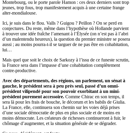
Montebourg, ou le porte parole Hamon : ces deux derniers sont trop
jeunes, trop fous, trop manifestement acquis à une certaine frange
alter-mondialouse.
Ici, je suis dans le flou. Valls ? Guigou ? Peillon ? On se perd en
conjectures. Du reste, même dans l’hypothèse où Hollande parvient
à trouver une idée fraîche l’amenant à l’Élysée (on n’est pas à l’abri
d’un malentendu heureux), la question du premier ministre se posera
aussi ; au moins pourra-t-il se targuer de ne pas être en cohabitation,
lui…
Mais quel que soit le choix de Sarkozy à l’issu de ce funeste scrutin,
la France sera dans l’impasse d’une cohabitation complètement
contre-productive.
Avec des départements, des régions, un parlement, un sénat à
gauche, le président sera à peu près seul, passé d’un omni-
président vilipendé pour son pouvoir exorbitant à un mini-
président purement accessoire.
Comme Chirac en son temps, il
sera là pour les frais de bouche, le décorum et les babils de Giulia.
La France, elle, continuera son chemin sur les voies déjà prises
d’une sociale démocratie de plus en plus sociale et de moins en
moins démocrate. Les créateurs de richesses continueront à fuir, le
chômage d’augmenter, et la situation générale de se dégrader.