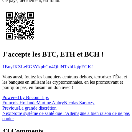
Ce pays, décidément, est foutu.
J'accepte les BTC, ETH et BCH !
1BuyJKZLeEG5YkpbGn4QhtNTxhUqtpEGKf
Vous aussi, foutez les banquiers centraux dehors, terrorisez l’État et
les banques en utilisant les cryptomonnaies, en les promouvant et
pourquoi pas, en faisant un don avec !
Powered by Bitcoin Tips
François Hollande
Martine Aubry
Nicolas Sarkozy
Navigation
Previous
La grande discrétion
Next
Notre système de santé que l’Allemagne a bien raison de ne pas
de
copier
l’article
43 Comments