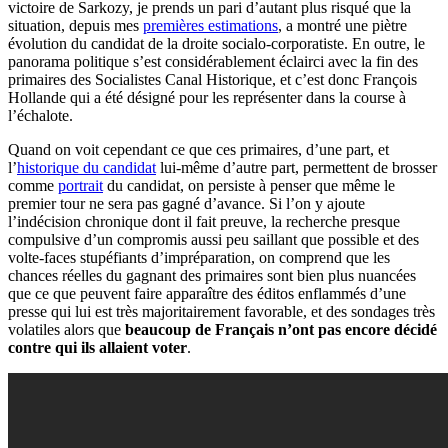
victoire de Sarkozy, je prends un pari d’autant plus risqué que la
situation, depuis mes
premières estimations
, a montré une piètre
évolution du candidat de la droite socialo-corporatiste. En outre, le
panorama politique s’est considérablement éclairci avec la fin des
primaires des Socialistes Canal Historique, et c’est donc François
Hollande qui a été désigné pour les représenter dans la course à
l’échalote.
Quand on voit cependant ce que ces primaires, d’une part, et
l’
historique du candidat
lui-même d’autre part, permettent de brosser
comme
portrait
du candidat, on persiste à penser que même le
premier tour ne sera pas gagné d’avance. Si l’on y ajoute
l’indécision chronique dont il fait preuve, la recherche presque
compulsive d’un compromis aussi peu saillant que possible et des
volte-faces stupéfiants d’impréparation, on comprend que les
chances réelles du gagnant des primaires sont bien plus nuancées
que ce que peuvent faire apparaître des éditos enflammés d’une
presse qui lui est très majoritairement favorable, et des sondages très
volatiles alors que
beaucoup de Français n’ont pas encore décidé
contre qui ils allaient voter
.