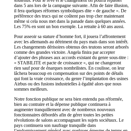
soutenus. Pour le rêve et le changement on pourra repasser
dans 5 ans lors de la campagne suivante. Afin de faire illusion,
il fera quelques réformes symboliques dite « de gauche ». De
préférence des trucs qui ne coûtent pas trop cher maintenant
même si cela nous met dans la panade dans quelques années.
Les 75% en sont un bon exemple. La retraite à 60 ans aussi.
Pour asseoir sa stature d’homme fort, il jouera l’affrontement
avec les allemands au détriment du pays mais dans son intérêt.
Les changements dérisoires obtenus des teutons seront arborés
comme des grandes victoire. Angela finira par accepter
d’ajouter des phrases aux accords existant du genre sous-titre :
« STABILITE et pacte de croissance », qui ne changeront
rien sauf pour de énarques nombrilistes. En coulisse, on leur
lâchera beaucoup en compensation sur des points de détails
qui font la vraie croissance, du genre l’implantation des usines
Airbus ou des fusions industrielles à égalité alors que nous
sommes meilleurs.
Notre fonction publique ne sera bien entendu pas réformée,
bien au contraire et la dépense publique continuera à
augmenter tranquillement avec de nombreux nouveaux
fonctionnaires débordés afin de gérer toutes les petites
révolutions de salons accompagnant les sujets sociétaux. Le
pays continuera son naufrage tranquille dans
l’endormissement général avec quelques émeutes de temps en