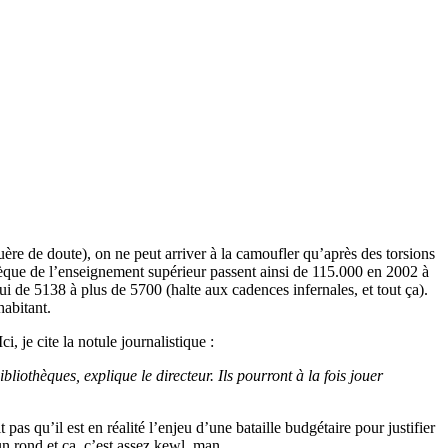
uère de doute), on ne peut arriver à la camoufler qu’après des torsions
othèque de l’enseignement supérieur passent ainsi de 115.000 en 2002 à
i de 5138 à plus de 5700 (halte aux cadences infernales, et tout ça).
habitant.
je cite la notule journalistique :
bliothèques, explique le directeur. Ils pourront à la fois jouer
t pas qu’il est en réalité l’enjeu d’une bataille budgétaire pour justifier
n rond et ça, c’est assez kewl, man.