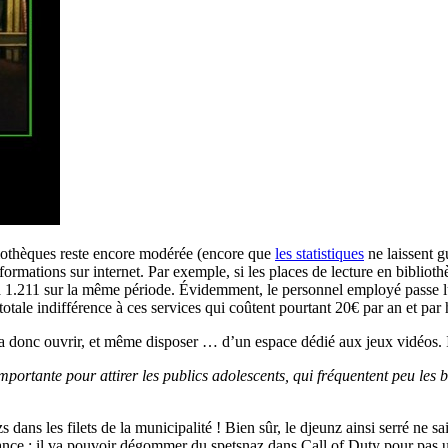
bliothèques reste encore modérée (encore que
les statistiques
ne laissent g
nformations sur internet. Par exemple, si les places de lecture en bibli
 à 1.211 sur la même période. Évidemment, le personnel employé passe lu
otale indifférence à ces services qui coûtent pourtant 20€ par an et par 
onc ouvrir, et même disposer … d’un espace dédié aux jeux vidéos. Ici, 
mportante pour attirer les publics adolescents, qui fréquentent peu les bi
 dans les filets de la municipalité ! Bien sûr, le djeunz ainsi serré ne sai
tance : il va pouvoir dégommer du spetsnaz dans Call of Duty pour pas u