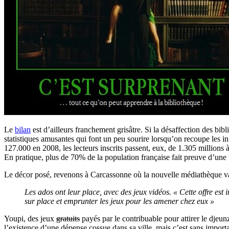
Le
bilan
est d’ailleurs franchement grisâtre. Si la désaffection des bi
statistiques amusantes qui font un peu sourire lorsqu’on recoupe les i
127.000 en 2008, les lecteurs inscrits passent, eux, de 1.305 millions
En pratique, plus de 70% de la population française fait preuve d’une t
Le décor posé, revenons à Carcassonne où la nouvelle médiathèque va d
Les ados ont leur place, avec des jeux vidéos. « Cette offre est i
sur place et emprunter les jeux pour les amener chez eux »
Youpi, des jeux
gratuits
payés par le contribuable pour attirer le djeunzs
l’existence d’une dépense cossue dans sa ville, mais c’est sans impor