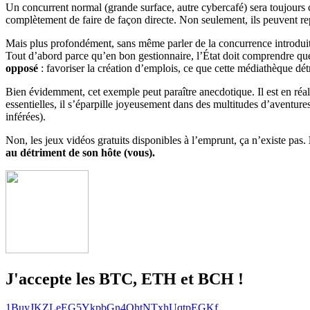
Un concurrent normal (grande surface, autre cybercafé) sera toujours c
complètement de faire de façon directe. Non seulement, ils peuvent report
Mais plus profondément, sans même parler de la concurrence introduite i
Tout d’abord parce qu’en bon gestionnaire, l’État doit comprendre que
opposé
: favoriser la création d’emplois, ce que cette médiathèque détru
Bien évidemment, cet exemple peut paraître anecdotique. Il est en réal
essentielles, il s’éparpille joyeusement dans des multitudes d’aventures
inférées).
Non, les jeux vidéos gratuits disponibles à l’emprunt, ça n’existe pas.
au détriment de son hôte (vous).
J'accepte les BTC, ETH et BCH !
1BuyJKZLeEG5YkpbGn4QhtNTxhUqtpEGKf