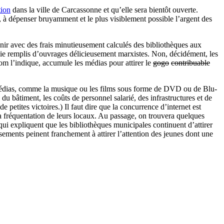
tion
dans la ville de Carcassonne et qu’elle sera bientôt ouverte.
t, à dépenser bruyamment et le plus visiblement possible l’argent des
enir avec des frais minutieusement calculés des bibliothèques aux
omie remplis d’ouvrages délicieusement marxistes. Non, décidément, les
m l’indique, accumule les médias pour attirer le
gogo
contribuable
s médias, comme la musique ou les films sous forme de DVD ou de Blu-
du bâtiment, les coûts de personnel salarié, des infrastructures et de
e petites victoires.) Il faut dire que la concurrence d’internet est
la fréquentation de leurs locaux. Au passage, on trouvera quelques
 qui expliquent que les bibliothèques municipales continuent d’attirer
ssements peinent franchement à attirer l’attention des jeunes dont une