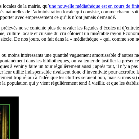
s locales de la mairie, qu’
une nouvelle médiathèque est en cours de fini
ités naturelles de l’administration locale qui consiste, comme chacun sai
r apporter avec empressement ce qu’ils n’ont jamais demandé.
prélevés ne se contente plus de ravaler les façades d’écoles ni d’entret
phie, culture locale et cuisine du cru côtoient un misérable rayon Écon
siècle. De nos jours, on fait dans la « médiathèque » qui, comme son no
 plus ou moins intéressants une quantité vaguement amortissable d’autre
ontanément dans les bibliothèques, on va tenter de justifier la présence 
ues à venir y faire un tour régulièrement aussi ; après tout, il n’y a pas d
leur utilité indispensable rivalisent donc d’inventivité pour accroître 
ment trop réjoui à l’idée que les chiffres seraient bon, mais si mais si)
la population qui y vient régulièrement tend à vieillir, et que les établi