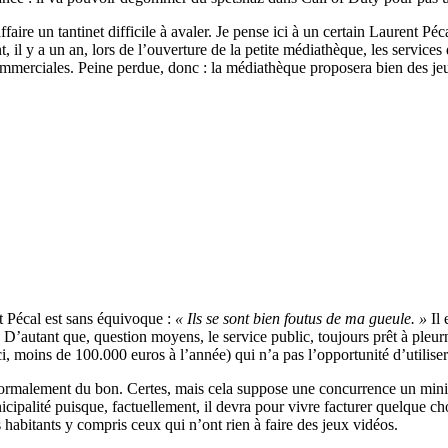
aire un tantinet difficile à avaler. Je pense ici à un certain Laurent P
t, il y a un an, lors de l’ouverture de la petite médiathèque, les service
commerciales. Peine perdue, donc : la médiathèque proposera bien des je
t Pécal est sans équivoque :
« Ils se sont bien foutus de ma gueule. »
Il 
D’autant que, question moyens, le service public, toujours prêt à pleur
i, moins de 100.000 euros à l’année) qui n’a pas l’opportunité d’utiliser
normalement du bon. Certes, mais cela suppose une concurrence un minim
cipalité puisque, factuellement, il devra pour vivre facturer quelque cho
s habitants y compris ceux qui n’ont rien à faire des jeux vidéos.