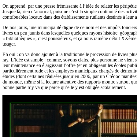
On apprend, par une presse frémissante à l’idée de relater les péripétie
Jusque là, rien d’anormal, puisque c’est la simple continuité des activ
contribuables locaux dans des établissements rutilants destinés à leu
De nos jours, une municipalité digne de ce nom et des impôts fonciers 
livres un peu jaunis dans lesquelles quelques rayons histoire, géogra
« bibliothèques », c’est poussiéreux, et ça nous ramène début XXème 
usager.
Eh oui : on va donc ajouter à la traditionnelle procession de livres
ray. L’idée est simple : comme, soyons clairs, plus personne ne vient sp
leur maintenance en élargissant l’offre (et en obligeant les écoles publiq
particulièrement rude et les employés municipaux chargés de démontrer 
études (dont certaines réalisées jusqu’en 2006, par un Crédoc manifeste
du monde, même si la lecture attentive des rapports montre surtout que 
bonne partie n’y va que parce qu’elle y est obligée scolairement.